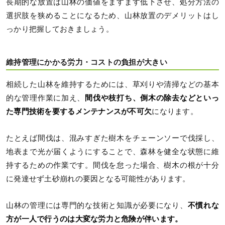
長期的な放置は山林の価値をますます低下させ、処分方法の
選択肢を狭めることになるため、山林放置のデメリットはし
っかり把握しておきましょう。
維持管理にかかる労力・コストの負担が大きい
相続した山林を維持するためには、草刈りや清掃などの基本
的な管理作業に加え、
間伐や枝打ち、倒木の除去などといっ
た専門技術を要するメンテナンスが不可欠
になります。
たとえば間伐は、混みすぎた樹木をチェーンソーで伐採し、
地表まで光が届くようにすることで、森林を健全な状態に維
持するための作業です。間伐を怠った場合、樹木の根が十分
に発達せず土砂崩れの要因となる可能性があります。
山林の管理には専門的な技術と知識が必要になり、
不慣れな
方が一人で行うのは大変な労力と危険が伴います。