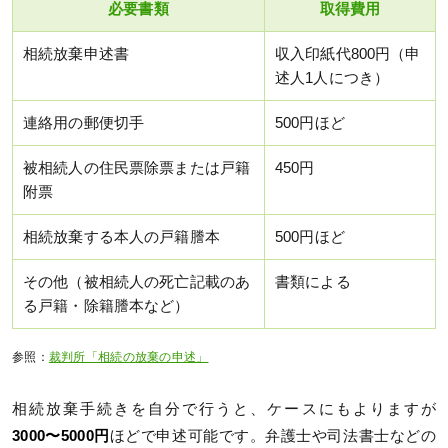
必要書類
取得費用
相続放棄申述書
収入印紙代800円（申
述人1人につき）
連絡用の郵便切手
500円ほど
被相続人の住民票除票または戸籍
450円
附票
相続放棄する本人の戸籍謄本
500円ほど
その他（被相続人の死亡記載のあ
書類による
る戸籍・除籍謄本など）
参照：
裁判所「相続の放棄の申述」
相続放棄手続きを自分で行うと、ケースにもよりますが
3000〜5000円
ほどで申述可能です。弁護士や司法書士などの