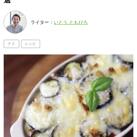
選
ライター：
いとう ともひろ
ナス
レシピ