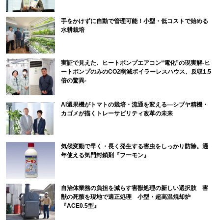
手をかけずに自動で管理可能！小型・低コストで始める
水耕栽培
実証で見えた、ヒートポンプエアコン“電化”の現実解-ヒ
ートポンプのみのCO2削減ボイラーレスハウス、反収1.5
倍の驚異-
AI選果機がトマトの栽培・流通を変える―シブヤ精機・
カゴメが描くトレーサビリティ改革の未来
気候変動で早く・長く発生する害虫をしっかり防除。通
年使える気門封鎖剤『フーモン』
自治体業務の負担を減らす害獣処理の新しい選択肢 害
獣の死骸を現地で適正処理 小型・超高温焼却炉
『ACE0.5型』