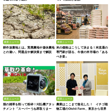
農業ニュース
農業ニュース
耕作放棄地とは。荒廃農地や遊休農地
米の価格はこうして決まる！米流通の
との違い、問題点や解決策まで解説
専門家が語る、今後の米市場の「ある
べき姿」
農業ニュース
農業ニュース
畑の雑草を削って粉砕！刈払機アタッ
農業はここまで進化した！ イチゴ植
チメント「スーパーうね草取りまー
物工場のOishii Farm、東京から世界