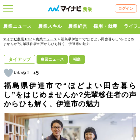
ログイン
農業ニュース
農業スキル
農業経営
採用・就農
ライフ
マイナビ農業TOP
>
農業ニュース
> 福島県伊達市で“ほどよい田舎暮らし”をはじめ
ませんか?先輩移住者の声からひも解く、伊達市の魅力
タイアップ
農業ニュース
福島
+5
福島県伊達市で“ほどよい田舎暮ら
し”をはじめませんか?先輩移住者の声
からひも解く、伊達市の魅力