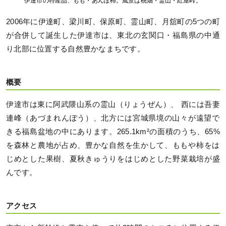
伊達市の特産品、もも・あんぽ柿。風景は桃畑・霊山・紅屋峠。
2006年に伊達町、梁川町、保原町、霊山町、月舘町の5つの町
が合併して誕生した伊達市は、東北の玄関口・福島県の中通
り北部に位置する自然豊かなまちです。
概要
伊達市は東に阿武隈山系の霊山（りょうぜん）、 西には吾妻
連峰（あづまれんぽう）、北方には宮城県境の山々が遠望で
きる福島盆地の中にあります。265.1km²の面積のうち、65%
を森林と農地が占め、豊かな自然を生かして、ももや柿をは
じめとした果樹、夏秋きゅうりをはじめとした野菜栽培が盛
んです。
アクセス