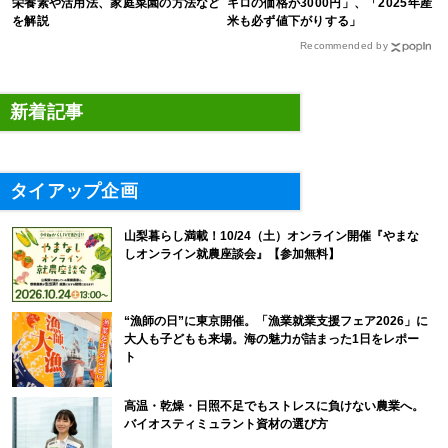
栄養素や活用法、家庭菜園の方法など
キロの価格が3000円」、「2025年産
を解説
米も必ず値下がりする」
Recommended by
新着記事
タイアップ企画
山梨暮らし満載！10/24（土）オンライン開催『やまな
しオンライン就農座談会』【参加無料】
“漁師の日”に東京開催。「漁業就業支援フェア2026」に
大人も子どもも来場。海の魅力が詰まった1日をレポー
ト
高温・乾燥・日照不足でもストレスに負けない農業へ。
バイオスティミュラント資材の選び方