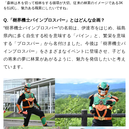
「森林は木を切って植林をする循環が大切。従来の林業のイメージである3K
を払拭し、魅力ある職業にしたいですね」
Q.「樹界機士パインプロスパー」とはどんな企画？
“樹界機士パインプロスパー”の名前は、伊達市をはじめ、福島
県内に多く自生する松を意味する「パイン」と、繁栄を意味
する「プロスパー」から名付けました。今後は「樹界機士パ
インプロスパー」をさまざまなイベントに登場させ、子ども
の将来の夢に林業があがるように、魅力を発信したいと考え
ています。