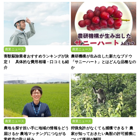
農業ニュース
農業ニュース
害獣駆除業者おすすめランキングが決
農研機構が生み出した新たなブドウ
定！ 具体的な費用相場・口コミも紹
「サニーハート」とはどんな品種なの
介
か
農業ニュース
農業ニュース
農地を探す担い手に地域の情報をどう
狩猟免許がなくても捕獲できる？ 農
届けるか 農地マッチングにつながる
家が知っておきたい鳥獣の許可捕獲に
常総市の取り組み
ついて猟師が解説