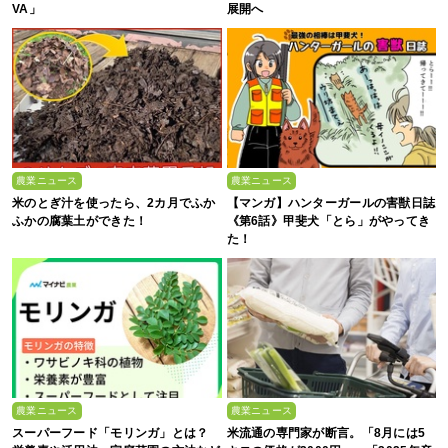
VA」
展開へ
農業ニュース
農業ニュース
米のとぎ汁を使ったら、2カ月でふか
【マンガ】ハンターガールの害獣日誌
ふかの腐葉土ができた！
《第6話》甲斐犬「とら」がやってき
た！
農業ニュース
農業ニュース
スーパーフード「モリンガ」とは？
米流通の専門家が断言。「8月には5