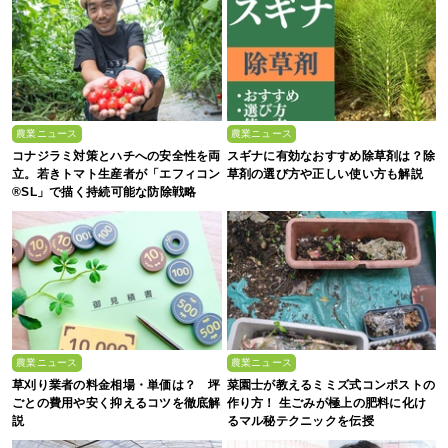
農業ニュース
農業ニュース
コナジラミ対策とハチへの安全性を両
スギナに有効なおすすめ除草剤は？除
立。若きトマト生産者が「エフィコン
草剤の選び方や正しい使い方も解説
®SL」で描く持続可能な防除戦略
農業ニュース
農業ニュース
草刈り業者の料金相場・単価は？ 坪
菜園士が教えるミミズ式コンポストの
ごとの費用や安く抑えるコツを徹底解
作り方！ 生ごみが極上の肥料に化け
説
るマル秘テクニックを伝授