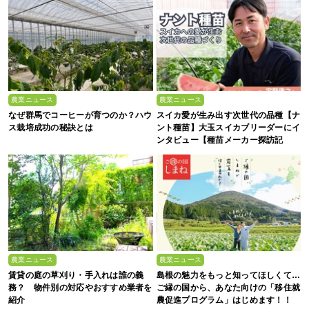
農業ニュース
農業ニュース
なぜ群馬でコーヒーが育つのか？ハウ
スイカ愛が生み出す次世代の品種【ナ
ス栽培成功の秘訣とは
ント種苗】大玉スイカブリーダーにイ
ンタビュー【種苗メーカー探訪記
Vol.4】
農業ニュース
農業ニュース
賃貸の庭の草刈り・手入れは誰の義
島根の魅力をもっと知ってほしくて…
務？ 物件別の対応やおすすめ業者を
ご縁の国から、あなた向けの「移住就
紹介
農促進プログラム」はじめます！！