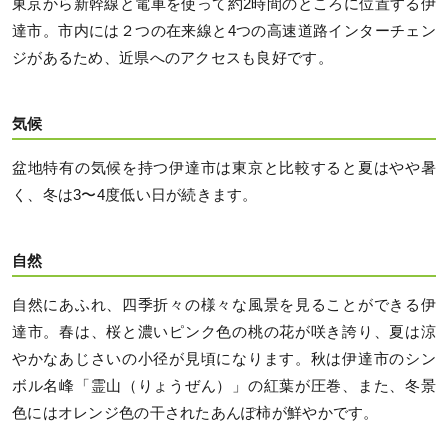
東京から新幹線と電車を使って約2時間のところに位置する伊
達市。市内には２つの在来線と4つの高速道路インターチェン
ジがあるため、近県へのアクセスも良好です。
気候
盆地特有の気候を持つ伊達市は東京と比較すると夏はやや暑
く、冬は3〜4度低い日が続きます。
自然
自然にあふれ、四季折々の様々な風景を見ることができる伊
達市。春は、桜と濃いピンク色の桃の花が咲き誇り、夏は涼
やかなあじさいの小径が見頃になります。秋は伊達市のシン
ボル名峰「霊山（りょうぜん）」の紅葉が圧巻、また、冬景
色にはオレンジ色の干されたあんぽ柿が鮮やかです。