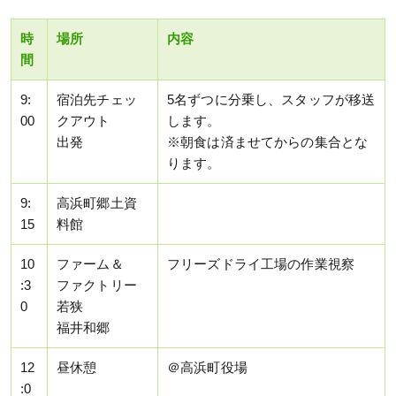
時
場所
内容
間
9:
宿泊先チェッ
5名ずつに分乗し、スタッフが移送
00
クアウト
します。
出発
※朝食は済ませてからの集合とな
ります。
9:
高浜町郷土資
15
料館
10
ファーム＆
フリーズドライ工場の作業視察
:3
ファクトリー
0
若狭
福井和郷
12
昼休憩
＠高浜町役場
:0