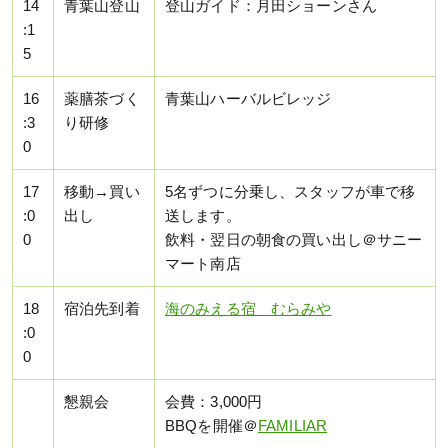
14
青葉山登山
登山ガイド：月田ショーンさん
:1
5
16
薬膳茶づく
青葉山ハーバルビレッジ
:3
り研修
0
17
移動→買い
5名ずつに分乗し、スタッフが車で移
:0
出し
送します。
0
飲料・翌日の朝食の買い出し＠サニー
マート南店
18
宿泊先到着
海のみえる宿 むらみや
:0
0
懇親会
会費：3,000円
BBQを開催＠
FAMILIAR