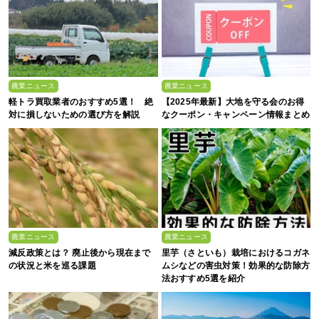
農業ニュース
農業ニュース
軽トラ買取業者のおすすめ5選！ 絶
【2025年最新】大地を守る会のお得
対に損しないための選び方を解説
なクーポン・キャンペーン情報まとめ
農業ニュース
農業ニュース
減反政策とは？ 廃止後から現在まで
里芋（さといも）栽培におけるコガネ
の状況と米を巡る課題
ムシなどの害虫対策！効果的な防除方
法おすすめ5選を紹介