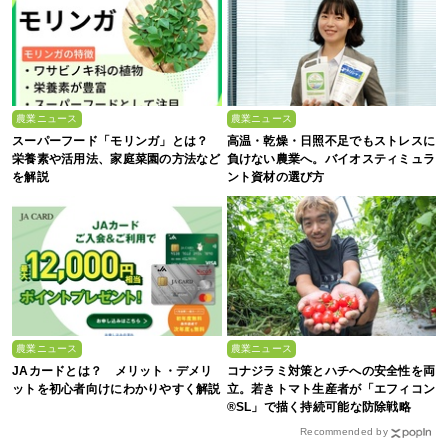
農業ニュース
農業ニュース
スーパーフード「モリンガ」とは？
高温・乾燥・日照不足でもストレスに
栄養素や活用法、家庭菜園の方法など
負けない農業へ。バイオスティミュラ
を解説
ント資材の選び方
農業ニュース
農業ニュース
JAカードとは？ メリット・デメリ
コナジラミ対策とハチへの安全性を両
ットを初心者向けにわかりやすく解説
立。若きトマト生産者が「エフィコン
®SL」で描く持続可能な防除戦略
Recommended by