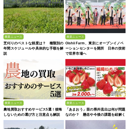
農業ニュース
農業ニュース
芝刈りのベストな頻度は？ 種類別の
Oishii Farm、東京にオープンイノベ
年間スケジュールや具体的な手順を解
ーションセンターを開所 日本の技術
説
で世界市場へ
農業ニュース
農業ニュース
農地買取おすすめサービス5選！後悔
「あまおう」苗の県外流出は何が問題
しないための選び方と注意点も解説
なのか？ 懸念や今後の課題を紐解く