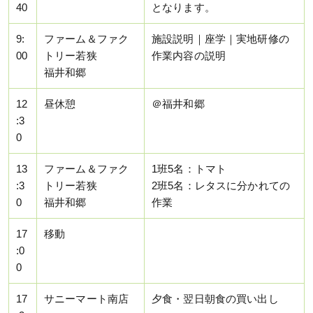
40
となります。
9:
ファーム＆ファク
施設説明｜座学｜実地研修の
00
トリー若狭
作業内容の説明
福井和郷
12
昼休憩
＠福井和郷
:3
0
13
ファーム＆ファク
1班5名：トマト
:3
トリー若狭
2班5名：レタスに分かれての
0
福井和郷
作業
17
移動
:0
0
17
サニーマート南店
夕食・翌日朝食の買い出し