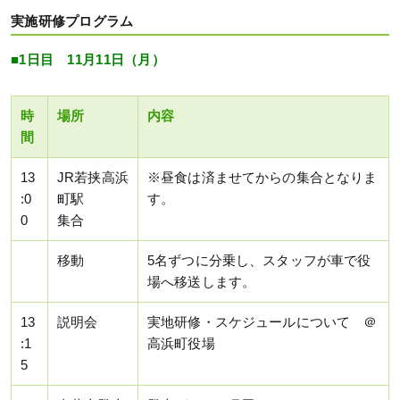
実施研修プログラム
■1日目 11月11日（月）
時
場所
内容
間
13
JR若挟高浜
※昼食は済ませてからの集合となりま
:0
町駅
す。
0
集合
移動
5名ずつに分乗し、スタッフが車で役
場へ移送します。
13
説明会
実地研修・スケジュールについて ＠
:1
高浜町役場
5