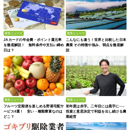
農業ニュース
農業ニュース
JAカードの年会費・ポイント還元率
こんなにも違う！世界と比較した日本
を徹底解説！ 無料条件や支払い締め
農業 その特徴や強み、弱点を徹底解
日は？
説
農業ニュース
農業ニュース
フルーツ定期便を楽しめる野菜宅配サ
初年度は赤字。二年目には黒字に──
ービス4選！ 安い・種類豊富なのは
投資と意思決定で利益を出し続ける農
どこ？
業経営