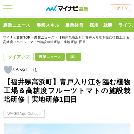
ログイン
農業ニュース
農業スキル
農業経営
採用・就農
ライフ
マイナビ農業TOP
>
農業ニュース
> 【福井県高浜町】青戸入り江を臨む植物工場＆
高糖度フルーツトマトの施設栽培研修｜実地研修1回目
タイアップ
農業ニュース
福井
+1
【福井県高浜町】青戸入り江を臨む植物
工場＆高糖度フルーツトマトの施設栽
培研修｜実地研修1回目
WAGO Agri College