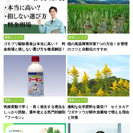
農業ニュース
農業ニュース
ゴキブリ駆除業者は本当に高い？ 料
稲の高温障害対策7つの方法！水管理
金相場と損しない選び方を徹底解説！
のコツと自動化のすすめ
農業ニュース
農業ニュース
気候変動で早く・長く発生する害虫を
過剰な化学肥料を吸収!? セイタカア
しっかり防除。通年使える気門封鎖剤
ワダチソウが耕作放棄地で増える理由
『フーモン』
と対策