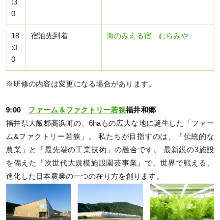
:3
0
18
宿泊先到着
海のみえる宿 むらみや
:0
0
※研修の内容は変更になる場合があります。
9:00
ファーム＆ファクトリー若狭
福井和郷
福井県大飯郡高浜町の、6haもの広大な地に誕生した「ファー
ム&ファクトリー若狭」。 私たちが目指すのは、「伝統的な
農業」と「最先端の工業技術」の融合です。 最新鋭の3施設
を備えた『次世代大規模施設園芸事業』で、世界で戦える、
進化した日本農業の一つの在り方を創ります。