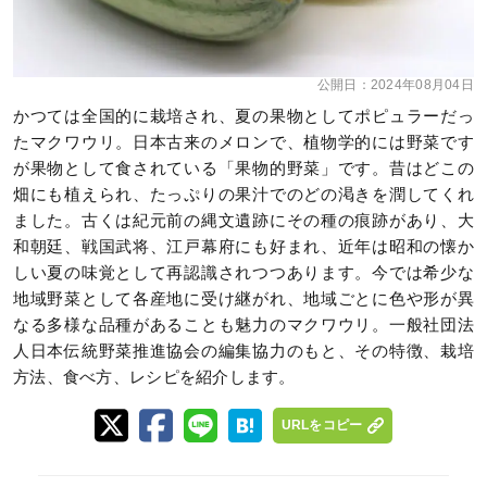
公開日：
2024年08月04日
かつては全国的に栽培され、夏の果物としてポピュラーだっ
たマクワウリ。日本古来のメロンで、植物学的には野菜です
が果物として食されている「果物的野菜」です。昔はどこの
畑にも植えられ、たっぷりの果汁でのどの渇きを潤してくれ
ました。古くは紀元前の縄文遺跡にその種の痕跡があり、大
和朝廷、戦国武将、江戸幕府にも好まれ、近年は昭和の懐か
しい夏の味覚として再認識されつつあります。今では希少な
地域野菜として各産地に受け継がれ、地域ごとに色や形が異
なる多様な品種があることも魅力のマクワウリ。一般社団法
人日本伝統野菜推進協会の編集協力のもと、その特徴、栽培
方法、食べ方、レシピを紹介します。
URLをコピー