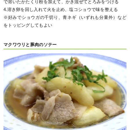
で溶いたかたくり粉を加えて、かき混ぜてとろみをつける
4.溶き卵を回し入れて火を止め、塩コショウで味を整える
※好みでショウガの千切り、青ネギ（いずれも分量外）など
をトッピングしてもよい
マクワウリと豚肉のソテー