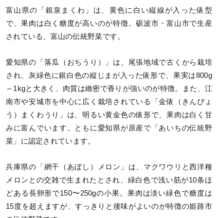
富山県の「銀泉まくわ」は、黄色に白い縦線が入った俵型
で、果肉は白く糖度が高いのが特徴。砺波市・富山市で生産
されている、富山の伝統野菜です。
愛知県の「落瓜（おちうり）」は、尾張地域で古くから栽培
され、灰緑色に銀白色の縦じまが入った俵形で、果実は800g
～1kgと大きく、肉質は緻密で香りが強いのが特徴。また、江
南市や安城市を中心に広く栽培されている「金俵（きんぴょ
う）まくわうり」は、明るい黄金色の俵形で、果肉は白く甘
みに富んでいます。ともに愛知県が原産で「あいちの伝統野
菜」に認定されています。
兵庫県の「網干（あぼし）メロン」は、マクワウリと西洋種
メロンとの交雑で生まれたとされ、緑白色で浅い筋が10条ほ
どある長卵形で150〜250gの小果。果肉は淡い緑色で糖度は
15度を超えますが、すっきりと後味がよいのが特徴の姫路市