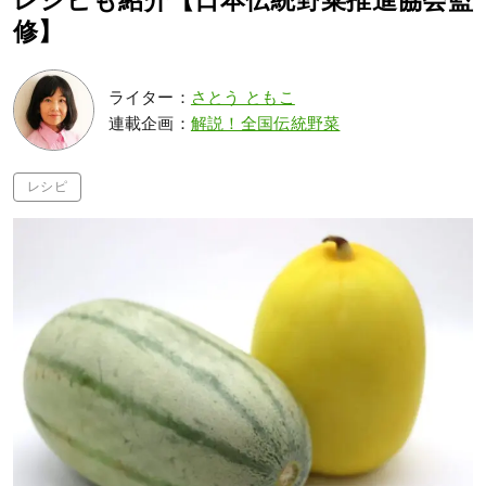
レシピも紹介【日本伝統野菜推進協会監
修】
ライター：
さとう ともこ
連載企画：
解説！全国伝統野菜
レシピ