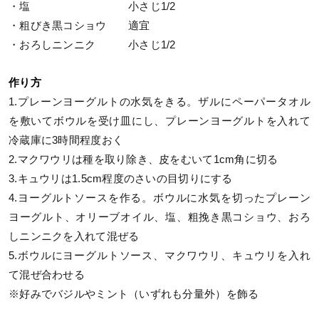
・塩 小さじ1/2
・粗びき黒コショウ 適宜
・おろしニンニク 小さじ1/2
作り方
1.プレーンヨーグルトの水気をきる。ザルにペーパータオル
を敷いてボウルを受け皿にし、プレーンヨーグルトを入れて
冷蔵庫に3時間程度おく
2.マクワウリは種を取り除き、皮をむいて1cm角に切る
3.キュウリは1.5cm程度のさいの目切りにする
4.ヨーグルトソースを作る。ボウルに水気を切ったプレーン
ヨーグルト、オリーブオイル、塩、粗挽き黒コショウ、おろ
しニンニクを入れて混ぜる
5.ボウルにヨーグルトソース、マクワウリ、キュウリを入れ
て混ぜ合わせる
※好みでバジルやミント（いずれも分量外）を飾る