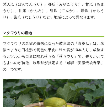
梵天瓜（ぼんてんうり）、都瓜（みやこうり）、甘瓜（あま
うり）、甘露（かんろ）、甜瓜（てんか）、唐瓜（からう
り）、梨瓜（なしうり）など、地域によって異なります。
マクワウリの産地
マクワウリの名称の由来になった岐阜県の「真桑瓜」は、米
俵のような円柱形で黄色の果皮に緑の筋が10本入り、成熟す
るとツルから自然に離れ落ちる「落ちウリ」で、香りがとて
もよいのが特徴。岐阜県が指定する「飛騨・美濃伝統野菜」
の一つです。