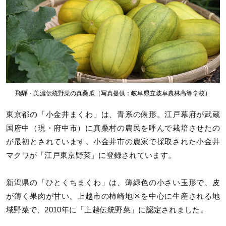
飛騨・美濃伝統野菜の真桑瓜（写真提供：岐阜県立岐阜農林高等学校）
東京都の「小金井まくわ」は、青系の俵形。江戸幕府が武蔵
国府中（現・府中市）に真桑村の農民を呼んで栽培させたの
が最初とされています。小金井市の農家で採取された小金井
マクワが「江戸東京野菜」に登録されています。
新潟県の「ひとくちまくわ」は、薄緑色の小さい玉形で、皮
が薄く果肉が甘い。上越市の柿崎地区を中心に生産される地
域野菜で、2010年に「上越伝統野菜」に認定されました。