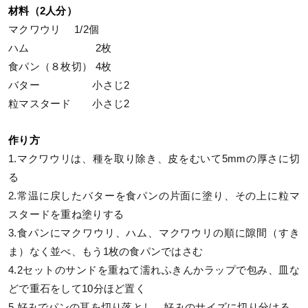
材料（2人分）
マクワウリ 1/2個
ハム 2枚
食パン（８枚切） 4枚
バター 小さじ2
粒マスタード 小さじ2
作り方
1.マクワウリは、種を取り除き、皮をむいて5mmの厚さに切
る
2.常温に戻したバターを食パンの片面に塗り、その上に粒マ
スタードを重ね塗りする
3.食パンにマクワウリ、ハム、マクワウリの順に隙間（すき
ま）なく並べ、もう1枚の食パンではさむ
4.2セットのサンドを重ねて濡れふきんかラップで包み、皿な
どで重石をして10分ほど置く
5.好みでパンの耳を切り落とし、好みのサイズに切り分ける