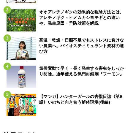
オオアレチノギクの効果的な駆除方法とは。
アレチノギク・ヒメムカシヨモギとの違い
や、発生原因・予防対策を解説
高温・乾燥・日照不足でもストレスに負けな
い農業へ。バイオスティミュラント資材の選
び方
気候変動で早く・長く発生する害虫をしっか
り防除。通年使える気門封鎖剤『フーモン』
【マンガ】ハンターガールの害獣日誌《第9
話》いのちと向き合う解体現場(後編)