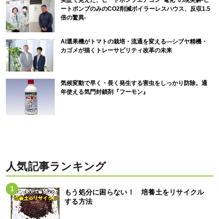
ートポンプのみのCO2削減ボイラーレスハウス、反収1.5
倍の驚異-
AI選果機がトマトの栽培・流通を変える―シブヤ精機・
カゴメが描くトレーサビリティ改革の未来
気候変動で早く・長く発生する害虫をしっかり防除。通
年使える気門封鎖剤『フーモン』
人気記事ランキング
もう処分に困らない！ 培養土をリサイクル
する方法