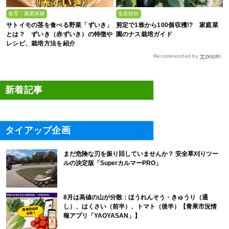
食育・農業体験
生産技術
サトイモの茎を食べる野菜「ずいき」
剪定で1株から100個収穫!? 家庭菜
とは？ ずいき（赤ずいき）の特徴や
園のナス栽培ガイド
レシピ、栽培方法を紹介
Recommended by
新着記事
タイアップ企画
まだ危険な刃を振り回していませんか？ 安全草刈りツー
ルの決定版「SuperカルマーPRO」
8月は高値の山が分散：ほうれんそう・きゅうり（通
し）、はくさい（前半）、トマト（後半）【青果市況情
報アプリ「YAOYASAN」】