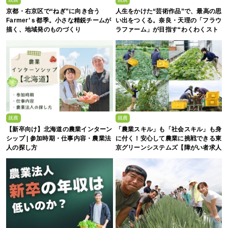
京都・右京区で“ねぎ”に向き合う
人生をかけた“芸術作品”で、最高の思
Farmer’ｓ都季。小さな精鋭チームが
い出をつくる。奈良・天理の「フラウ
描く、地域発のものづくり
ラファーム」が目指す“わくわくスト
ロベリーエンターテインメント”
就農
就農
【新卒向け】北海道の農業インターン
「農業スキル」も「社会スキル」も身
シップ | 参加時期・仕事内容・農業法
に付く！安心して農業に挑戦できる東
人の探し方
京グリーンシステムズ【障がい者求人
募集中】