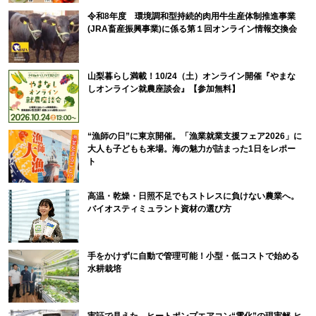
令和8年度 環境調和型持続的肉用牛生産体制推進事業
(JRA畜産振興事業)に係る第１回オンライン情報交換会
山梨暮らし満載！10/24（土）オンライン開催『やまな
しオンライン就農座談会』【参加無料】
“漁師の日”に東京開催。「漁業就業支援フェア2026」に
大人も子どもも来場。海の魅力が詰まった1日をレポー
ト
高温・乾燥・日照不足でもストレスに負けない農業へ。
バイオスティミュラント資材の選び方
手をかけずに自動で管理可能！小型・低コストで始める
水耕栽培
実証で見えた、ヒートポンプエアコン“電化”の現実解-ヒ