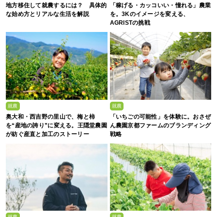
地方移住して就農するには？ 具体的
「稼げる・カッコいい・憧れる」農業
な始め方とリアルな生活を解説
を。3Kのイメージを変える、
AGRISTの挑戦
就農
就農
奥大和・西吉野の里山で、梅と柿
「いちごの可能性」を体験に。おさぜ
を“産地の誇り”に変える。王隠堂農園
ん農園京都ファームのブランディング
が紡ぐ産直と加工のストーリー
戦略
就農
就農