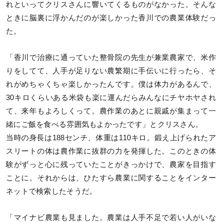
れといってクリスさんに響いてくるものがなかった。そんな
ときに脳裏に浮かんだのが楽しかった香川での農業体験だっ
た。
「香川で治療に通っていた整骨院の先生が兼業農家で、米作
りをしてて、人手が足りない農繁期に手伝いに行ったら、そ
れがめちゃくちゃ楽しかったんです。僕は体力があるんで、
30キロくらいある米袋も楽に運んだらみんなにチヤホヤされ
て、来年もよろしくって。農作業のあとに親戚が集まって一
緒にご飯を食べる雰囲気もよかったです」とクリスさん。
当時の身長は188センチ、体重は110キロ。鍛え上げられたア
スリートの体は農作業に抜群の力を発揮した。このときの体
験がずっと心に残っていたことがきっかけで、農家を目指す
ことに。それからは、ひたすら農業に関することをインター
ネットで検索したそうだ。
「マイナビ農業も見ました。農業は人手不足で若い人がいな