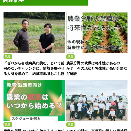
就農
就農
「ゼロから有機農業に挑む」という前
農業分野の就職は将来性があるの
例のないチャレンジに、情熱を燃やせ
か？ 今の現状と将来性が高い分野な
る人材を求めて「結城市地域おこし協
ど解説
力隊募集」
就農
就農
農業の就活はいつから始める？スケジ
ロックで耕す、京都発の新しい産地経