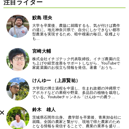
注目ライター
鮫島 理央
大学を卒業後、農協に就職するも、気が付けば農作
の道に。地元神奈川県で、自分にしかできない都市
型農業を実現するため、暗中模索の毎日。収穫より
も…
宮崎大輔
株式会社イチゴテック代表取締役。イチゴ農園の立
ち上げや経営改善をサポートしながら、YouTubeで
家庭菜園のお役立ち情報を発信。著書『おうち…
けんゆー （上原賢祐）
大学院の博士過程を中退し、生まれ故郷の沖縄県で
アボカドなどの果樹や野菜、多品目の植物を栽培し
ている。Youtubeチャンネル「けんゆーの農ラ…
鈴木 雄人
茨城県石岡市出身。 農学部を卒業後、青果卸会社に
就職。全国の農家と繋がり、現地で得た農家のため
となる情報を発信することで、農業の業界を盛り…