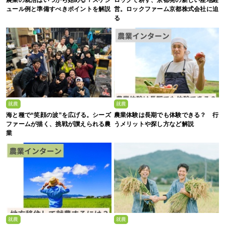
ュール例と準備すべきポイントを解説
営。ロックファーム京都株式会社に迫
る
就農
就農
海と種で“笑顔の波”を広げる。シーズ
農業体験は長期でも体験できる？ 行
ファームが描く、挑戦が讃えられる農
うメリットや探し方など解説
業
就農
就農