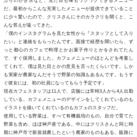
ぷりのかき氷など、見た目も味もワクワクできるメニュー
だ。最初からこんな充実したメニューが提供できていること
に少々驚いたので、クリスさんにそのカラクリを聞くと、こ
んな答えが返ってきた。
「僕のインスタグラムを見た女性から『スタッフとして入り
たい』と連絡をもらったんです。面接で経歴を聞いたら、ず
っと都心のカフェで料理とかお菓子作りとかをされてたん
で、すぐ採用しました。カフェメニューのほとんどを考案し
てくれて、僕は見た目とかの意見を言ったくらいです。しか
も実家が農家なんだそうで野菜の知識もあるんです。もうす
ぐ彼女には、初の社員になってもらう予定です」
現在カフェスタッフは11人で、店舗には常時3人から4人出勤
している。カフェメニューのデザインをしてくれているのも
イラストを描いてくれているのもカフェのスタッフだ。
使用している野菜は、すべて有機栽培のもの。自分で育てた
野菜も含め、ほぼ神戸産である。中にはクリスさんと同じ時
期に神戸市で新規就農したという農家のものもある。販路に