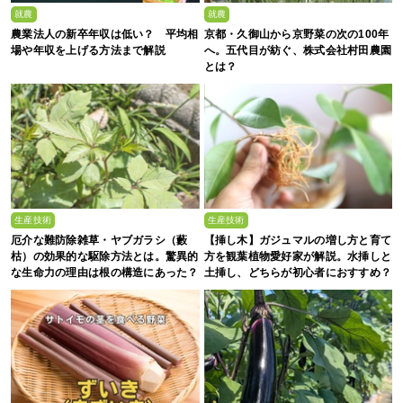
就農
就農
農業法人の新卒年収は低い？ 平均相
京都・久御山から京野菜の次の100年
場や年収を上げる方法まで解説
へ。五代目が紡ぐ、株式会社村田農園
とは？
生産技術
生産技術
厄介な難防除雑草・ヤブガラシ（藪
【挿し木】ガジュマルの増し方と育て
枯）の効果的な駆除方法とは。驚異的
方を観葉植物愛好家が解説。水挿しと
な生命力の理由は根の構造にあった？
土挿し、どちらが初心者におすすめ？