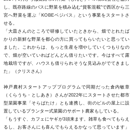
し、既存路線のバスに野菜を積み込む“貨客混載”で西区から三
宮へ野菜を運ぶ「KOBEベジバス」という事業をスタートさ
せる。
「大皿さんのところで研修していたときから、畑でとれたば
かりの新鮮な野菜を都心の方に買ってもらいたいと思ってい
ました。これからは、もっと生産を増やしていくつもりなの
で、畑が空いていればどんどん借りたいです。今はすべて露
地栽培ですが、ハウスも借りられそうな見込みがでてきまし
た」（クリスさん）
神戸農村スタートアッププログラムで同期だった倉内敏章
（くらうち・としあき）さんが2022年にスタートさせた都市
型菜園事業「そらばたけ」とも連携し、街のビルの屋上に設
置しているプランター式菜園のサポート農家もしている。
「もうすぐ、カフェにヤギが3頭来ます。雑草も食べてもらえ
るし、お客さんにも喜んでもらえるかなって思っています」