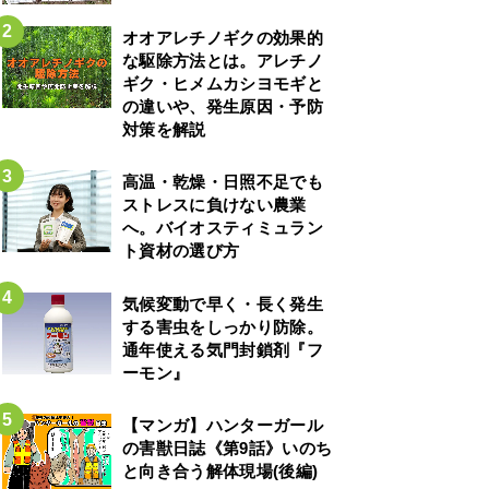
オオアレチノギクの効果的
な駆除方法とは。アレチノ
ギク・ヒメムカシヨモギと
の違いや、発生原因・予防
対策を解説
高温・乾燥・日照不足でも
ストレスに負けない農業
へ。バイオスティミュラン
ト資材の選び方
気候変動で早く・長く発生
する害虫をしっかり防除。
通年使える気門封鎖剤『フ
ーモン』
【マンガ】ハンターガール
の害獣日誌《第9話》いのち
と向き合う解体現場(後編)