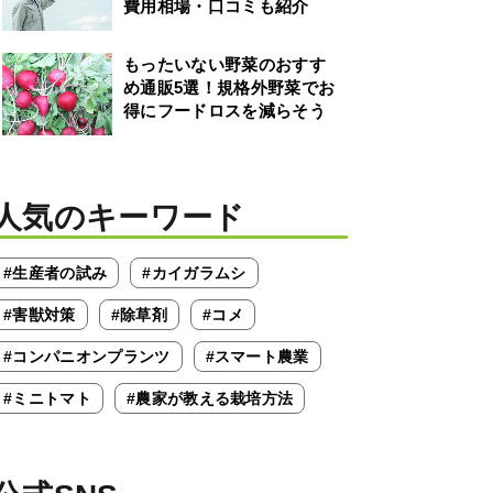
費用相場・口コミも紹介
もったいない野菜のおすす
め通販5選！規格外野菜でお
得にフードロスを減らそう
人気のキーワード
#生産者の試み
#カイガラムシ
#害獣対策
#除草剤
#コメ
#コンパニオンプランツ
#スマート農業
#ミニトマト
#農家が教える栽培方法