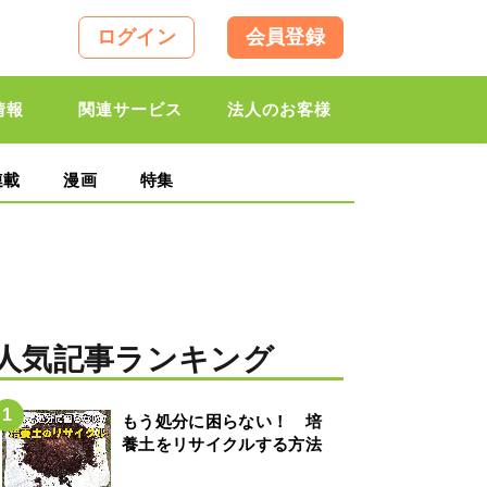
ログイン
会員登録
情報
関連サービス
法人のお客様
連載
漫画
特集
人気記事ランキング
もう処分に困らない！ 培
養土をリサイクルする方法