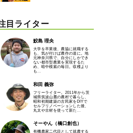
注目ライター
鮫島 理央
大学を卒業後、農協に就職する
も、気が付けば農作の道に。地
元神奈川県で、自分にしかでき
ない都市型農業を実現するた
め、暗中模索の毎日。収穫より
も…
和田 義弥
フリーライター。2011年から茨
城県筑波山麓の農村で暮らし、
昭和初期建築の古民家をDIYで
セルフリノベーションした後、
丸太や古材を使って新た…
そーやん（橋口創也）
有機農家二代目として就農する