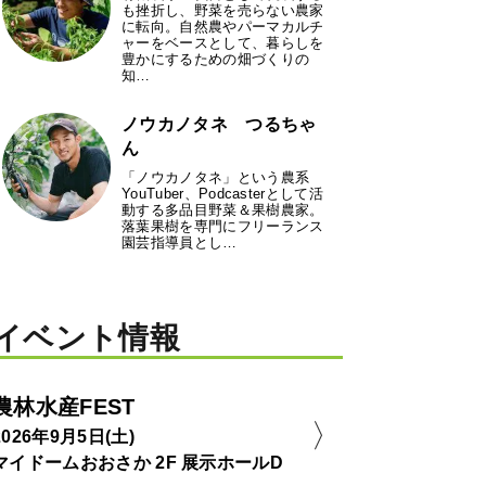
も挫折し、野菜を売らない農家
に転向。自然農やパーマカルチ
ャーをベースとして、暮らしを
豊かにするための畑づくりの
知…
ノウカノタネ つるちゃ
ん
「ノウカノタネ」という農系
YouTuber、Podcasterとして活
動する多品目野菜＆果樹農家。
落葉果樹を専門にフリーランス
園芸指導員とし…
イベント情報
農林水産FEST
2026年9月5日(土)
マイドームおおさか 2F 展示ホールD