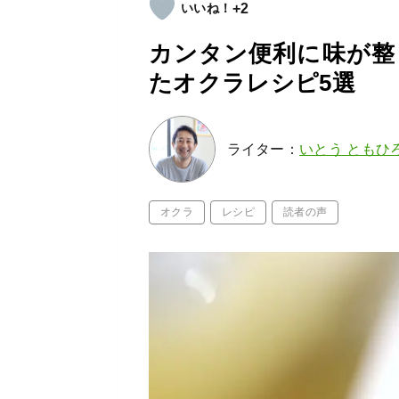
+2
カンタン便利に味が整
たオクラレシピ5選
ライター：
いとう ともひ
オクラ
レシピ
読者の声