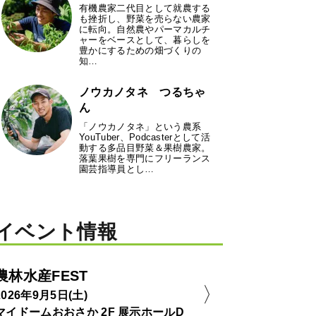
有機農家二代目として就農する
も挫折し、野菜を売らない農家
に転向。自然農やパーマカルチ
ャーをベースとして、暮らしを
豊かにするための畑づくりの
知…
ノウカノタネ つるちゃ
ん
「ノウカノタネ」という農系
YouTuber、Podcasterとして活
動する多品目野菜＆果樹農家。
落葉果樹を専門にフリーランス
園芸指導員とし…
イベント情報
農林水産FEST
2026年9月5日(土)
マイドームおおさか 2F 展示ホールD