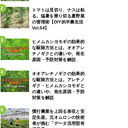
トマトは見切り、ナスは粘
る。猛暑を乗り切る夏野菜
の管理術【DIY的半農生活
Vol.54】
ヒメムカシヨモギの効果的
な駆除方法とは。オオアレ
チノギクとの違いや、発生
原因・予防対策を解説
オオアレチノギクの効果的
な駆除方法とは。アレチノ
ギク・ヒメムカシヨモギと
の違いや、発生原因・予防
対策を解説
慣行農業を上回る単収と安
定生産。元オムロンの技術
者が挑む「データ活用型有