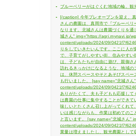
ブルーベリーがはぐくむ地域の輪。観
[/caption] 今年プレオープンを
さんの農園は、真岡市で『ブルーベリ
なります。北城さんは農園づくりを通して
城さん" img="https://agri.mynavi.jp/wp
content/uploads/2024/09/0421f
りをしていきたいんです。ここに人が
で、子育てがしやすい街、住みやすい街づ
は、子どもたちが自由に遊び、親御さ
訪れるきっかけになるような、地域の
は、休憩スペースやそとあそびスペー
も行いました。 [say name="北城さん" img="
content/uploads/2024/09/0421f
ありがたくて、夫も子どもも応援して
は農園の仕事に集中することができて
味しいとたくさん召し上がってくれて、本
いは感じながらも、作業は初めてのこ
と言います。 [say name="北城さん" img="h
content/uploads/2024/09/0421f
業量は増えましたし、観光農園として