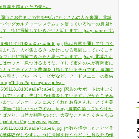
光農園を超えたその先へ。
迎え、真岡市にお住まいの方を中心にたくさんの人が来園。北城
ーバッグカルチャーシステム』を使っている唯一の農園と
、街に貢献していきたいと話します。 [say name="北
-
7f624669911818183aa0e7ca6e6.jpg"]私は農園を通して街づく
集まれる、人が集まるきっかけになる農園にしていくこと
くりに貢献できたらと思っています。[/say] 北城さん
んはホッと一息つけるような、そして市外の人が真岡市に
コミュニティとなる農園を目指しているそうです。農園に
スを整え、ブルーベリーピザなど、フードメニューの提供
https://agri.mynavi.jp/wp-
7f624669911818183aa0e7ca6e6.jpg"]家族のサポートはすごく
くれています。夫は別の仕事をしています。だからこそ私
います。プレオープンに来てくれたお客さんも、とても美
当に嬉しかったですね。[/say] 農業の楽しさややりが
とばかり。自然が相手なので、大変なこともたくさんある
ttps://agri.mynavi.jp/wp-
7f624669911818183aa0e7ca6e6.jpg"]本数を増やしたことで作
収穫体験がしやすいように清掃を行うなど、生育以外の作