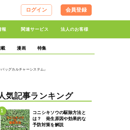
ログイン
会員登録
情報
関連サービス
法人のお客様
連載
漫画
特集
ーバッグカルチャーシステム』
人気記事ランキング
コニシキソウの駆除方法と
は？ 発生原因や効果的な
予防対策を解説