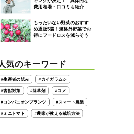
キングが決定！ 具体的な
費用相場・口コミも紹介
もったいない野菜のおすす
め通販5選！規格外野菜でお
得にフードロスを減らそう
人気のキーワード
#生産者の試み
#カイガラムシ
#害獣対策
#除草剤
#コメ
#コンパニオンプランツ
#スマート農業
#ミニトマト
#農家が教える栽培方法