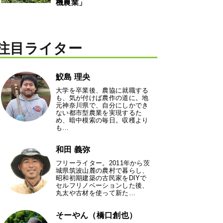
機農業」
注目ライター
鮫島 理央
大学を卒業後、農協に就職する
も、気が付けば農作の道に。地
元神奈川県で、自分にしかでき
ない都市型農業を実現するた
め、暗中模索の毎日。収穫より
も…
和田 義弥
フリーライター。2011年から茨
城県筑波山麓の農村で暮らし、
昭和初期建築の古民家をDIYで
セルフリノベーションした後、
丸太や古材を使って新た…
そーやん（橋口創也）