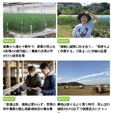
農業経営
農業経営
就農から僅か十数年で、家業の売上を
「植物に誠実に向き合う」「気持ちよ
4倍増の2億円超に！農家の次男が手
く作業する」で高まった作物の品質
がけた経営改善
農業経営
農業経営
「原価は倍、価格は変わらず」苦境の
農地は借りるより買う時代 田んぼの
和牛農家が挑む高級焼肉店の舞台裏
値段3分の1以下で規模拡大にチャン