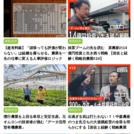
農業経営
農業経営
【超有料級】「頑張っても評価が変わ
抹茶ブームの先を読む 茶農家の14
らない」は組織を腐らせる。農業を一
億円投資と生き残り戦略 【岩佐と紐
生の仕事に変える人事評価ロジック
解く戦略的農業#24】
農業経営
農業経営
慣行農業を上回る単収と安定生産。元
出過ぎる杭は打たれない？！中森農産
オムロンの技術者が挑む「データ活用
のつま先立ちの大規模経営の全容を明
型有機農業」
らかにする【岩佐と紐解く戦略農業
#19】