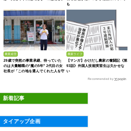
も
農業経営
農家ライフ
29歳で突然の事業承継、待っていた
【マンガ】かけだし農家の奮闘記《第
のは大量離職の“魔の5年” 2代目の女
93話》外国人技能実習生は欠かせな
社長が「この地を選んでくれた人を守
い
る」と誓った日
Recommended by
新着記事
タイアップ企画