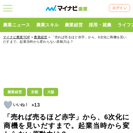
ログイン
農業ニュース
農業スキル
農業経営
採用・就農
ライフ
マイナビ農業TOP
>
農業経営
> 「売れば売るほど赤字」から、6次化に商機を見い
だすまで。起業当時から変わらない原動力は？
農業経営
京都
大阪
+13
「売れば売るほど赤字」から、6次化に
商機を見いだすまで。起業当時から変