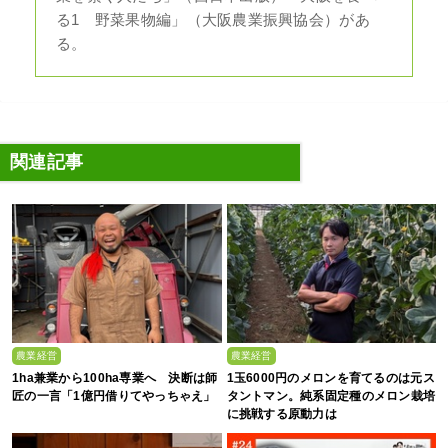
る1 野菜果物編」（大阪農業振興協会）があ
る。
関連記事
農業経営
農業経営
1ha兼業から100ha専業へ 決断は師
1玉6000円のメロンを育てるのは元ス
匠の一言「1億円借りてやっちゃえ」
タントマン。純系固定種のメロン栽培
に挑戦する原動力は