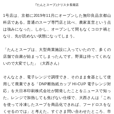
｢たんとスープ｣クリスタ長堀店
1号店は、京都に2019年11月にオープンした無印良品京都山
科店である。普通のスープ専門店と比べ、農家直営という点
は強みになった。しかし、オープンして間もなくコロナ禍と
なり、先が読めない状態になってしまう。
「たんとスープは、大型商業施設に入っていたので、多くの
店舗で自粛が始まってしまったんです。野菜は待ってくれな
いので大変でした」（大西さん）
そんなとき、電子レンジで調理でき、そのまま食器として使
用して廃棄できる「DNP断熱紙カップ HI-CUP 電子レンジ対
応」を大日本印刷株式会社が開発したことをニュースで知っ
た。レンジで加熱しても焦げない仕様で、大西さんは「これ
を使って冷凍したスープを商品化できれば、フードロスをな
くせるのでは」と考えた。すぐさま問い合わせたところ、市