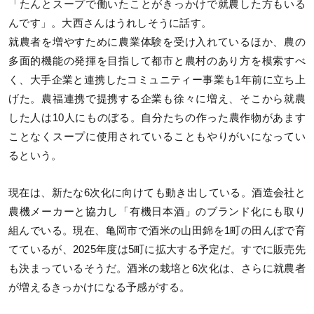
「たんとスープで働いたことがきっかけで就農した方もいる
んです」。大西さんはうれしそうに話す。
就農者を増やすために農業体験を受け入れているほか、農の
多面的機能の発揮を目指して都市と農村のあり方を模索すべ
く、大手企業と連携したコミュニティー事業も1年前に立ち上
げた。農福連携で提携する企業も徐々に増え、そこから就農
した人は10人にものぼる。自分たちの作った農作物があます
ことなくスープに使用されていることもやりがいになってい
るという。
現在は、新たな6次化に向けても動き出している。酒造会社と
農機メーカーと協力し「有機日本酒」のブランド化にも取り
組んでいる。現在、亀岡市で酒米の山田錦を1町の田んぼで育
てているが、2025年度は5町に拡大する予定だ。すでに販売先
も決まっているそうだ。酒米の栽培と6次化は、さらに就農者
が増えるきっかけになる予感がする。