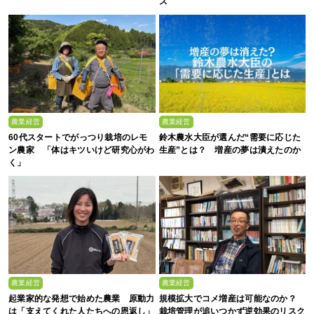
ス
農業経営
農業経営
60代スタートでがっつり栽培のレモ
鈴木農水大臣が選んだ“需要に応じた
ン農家 「体はキツいけど研究心がわ
生産”とは？ 増産の夢は潰えたのか
く」
農業経営
農業経営
起業家的な発想で始めた農業 原動力
規模拡大でコメ増産は可能なのか？
は「支えてくれた人たちへの恩返し」
栽培管理が追いつかず逆効果のリスク