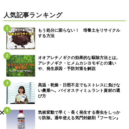
人気記事ランキング
もう処分に困らない！ 培養土をリサイクル
する方法
オオアレチノギクの効果的な駆除方法とは。
アレチノギク・ヒメムカシヨモギとの違い
や、発生原因・予防対策を解説
高温・乾燥・日照不足でもストレスに負けな
い農業へ。バイオスティミュラント資材の選
び方
気候変動で早く・長く発生する害虫をしっか
り防除。通年使える気門封鎖剤『フーモン』