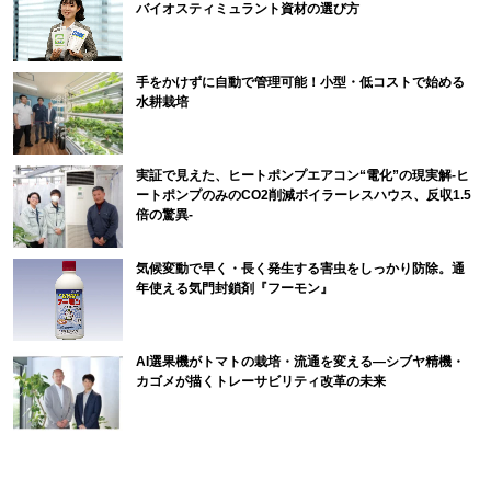
バイオスティミュラント資材の選び方
手をかけずに自動で管理可能！小型・低コストで始める
水耕栽培
実証で見えた、ヒートポンプエアコン“電化”の現実解-ヒ
ートポンプのみのCO2削減ボイラーレスハウス、反収1.5
倍の驚異-
気候変動で早く・長く発生する害虫をしっかり防除。通
年使える気門封鎖剤『フーモン』
AI選果機がトマトの栽培・流通を変える―シブヤ精機・
カゴメが描くトレーサビリティ改革の未来