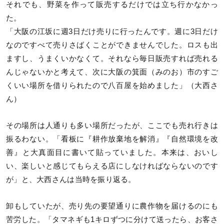
それでも、野菜を作って販売するだけでは立ち行かなかっ
た。
「大阪の江坂に週3日だけ売りに行ったんです。週に3日だけ
なのですべて売りさばくことができませんでした。ロスも出
ますし、うまくいかなくて。それなら毎日販売すれば売れる
んじゃないかと考えて、次に大阪の箕面（みのお）市のすご
くいい場所を借りられたので八百屋を始めました」（大西さ
ん）
その場所は人通りも多い場所だったが、ここでも売れ行きは
振るわない。「看板に『耕作放棄地を解消』『自然環境を改
善』と大真面目に書いて貼っていました。本来は、おいし
い、楽しいと感じてもらえる店にしなければならないのです
が」と、大西さんは当時を振り返る。
卸もしていたが、売り先の要望通りに農作物を届けるのにも
苦労した。「タマネギも1キロずつに分けて送ったら、お客さ