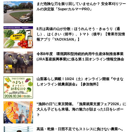
まだ危険な刃を振り回していませんか？ 安全草刈りツー
ルの決定版「SuperカルマーPRO」
8月は高値の山が分散：ほうれんそう・きゅうり（通
し）、はくさい（前半）、トマト（後半）【青果市況情
報アプリ「YAOYASAN」】
令和8年度 環境調和型持続的肉用牛生産体制推進事業
(JRA畜産振興事業)に係る第１回オンライン情報交換会
山梨暮らし満載！10/24（土）オンライン開催『やまな
しオンライン就農座談会』【参加無料】
“漁師の日”に東京開催。「漁業就業支援フェア2026」に
大人も子どもも来場。海の魅力が詰まった1日をレポー
ト
高温・乾燥・日照不足でもストレスに負けない農業へ。