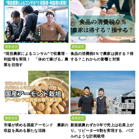
農業経営
農業経営
“現役農家によるコンサル”で収量増・
食品の消費税0％で農家は損する？得
利益増を実現！ 「休めて稼げる」農
する？これからの影響と対策
業を目指す
農業経営
農業経営
市場が求める国産アーモンド 農家の
新規就農わずか3年で売上は右肩上が
収益を高める新たな活路
り。リピーター9割を実現する、パズ
ルのような計画栽培