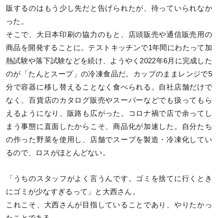
販するのはもう少し先だと告げられたが、待っていられなか
った。
そこで、大日本印刷の協力のもと、店頭販売や通信販売用の
商品を開発することに。テストキッチンで1年間にわたって加
熱試験や落下試験などを続け、ようやく2022年6月に完成した
のが「たんとスープ」の冷凍食品だ。カップのままレンジで5
分で容器に移し替えることなく食べられる。自社店舗だけで
なく、百貨店のカタログ販売やスーパーなどでも扱ってもら
えるようになり、販路も広がった。コロナ禍で店で余ってし
まう事態に直面したからこそ、商品化が加速した。自分たち
の作った野菜を使用し、店舗でスープを製造・冷凍化してい
るので、ロスがほとんどない。
「うちのスタッフがよく言うんです。ゴミを捨てに行くとき
にゴミが少なすぎるって」と大西さん。
これこそ、大西さんが目指していることであり、やりたかっ
たことである。