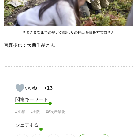
さまざまな形での農との関わりの創出を目指す大西さん
写真提供：大西千晶さん
+13
関連キーワード
#京都
#大阪
#6次産業化
シェアする