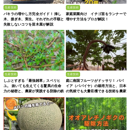
生産技術
生産技術
パキラの増やし方完全ガイド！ 挿し
家庭菜園向け イチゴ苗をランナーで
木、接ぎ木、実生。それぞれの手順と
増やす方法をプロが解説！
失敗しないコツを苗木屋が解説
生産技術
生産技術
しぶとすぎる「最強雑草」スベリヒ
庭に南国フルーツがドッサリ！ パパ
ユ。 抜いても生えてくる驚異の生命
イア（パパイヤ）の栽培方法と、日本
力の秘密と、農家が実践する防除の鉄
の気候でも大量収穫できる技術を農家
則
が解説