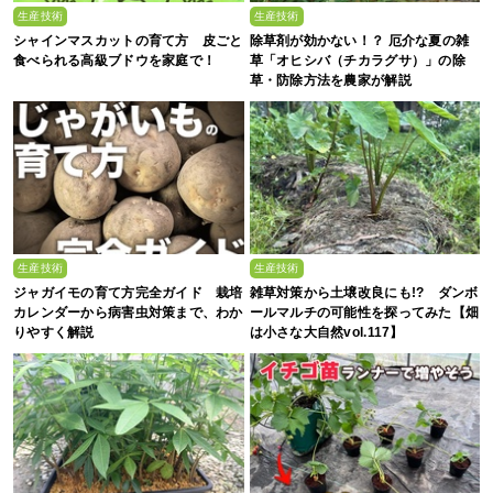
生産技術
生産技術
シャインマスカットの育て方 皮ごと
除草剤が効かない！？ 厄介な夏の雑
食べられる高級ブドウを家庭で！
草「オヒシバ（チカラグサ）」の除
草・防除方法を農家が解説
生産技術
生産技術
ジャガイモの育て方完全ガイド 栽培
雑草対策から土壌改良にも!? ダンボ
カレンダーから病害虫対策まで、わか
ールマルチの可能性を探ってみた【畑
りやすく解説
は小さな大自然vol.117】