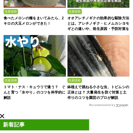
生産技術
生産技術
食べたメロンの種をまいてみたら、2
オオアレチノギクの効果的な駆除方法
キロの大玉メロンができた！
とは。アレチノギク・ヒメムカシヨモ
ギとの違いや、発生原因・予防対策を
解説
生産技術
生産技術
トマト・ナス・キュウリで違う？ ぐ
鉢植えで跳ねる小さな虫、トビムシの
んと育つ「水やり」のコツを科学的に
正体とは？ 大量発生を防ぐ対策と土
解説
作りのコツを園芸のプロが解説
Recommended by
新着記事