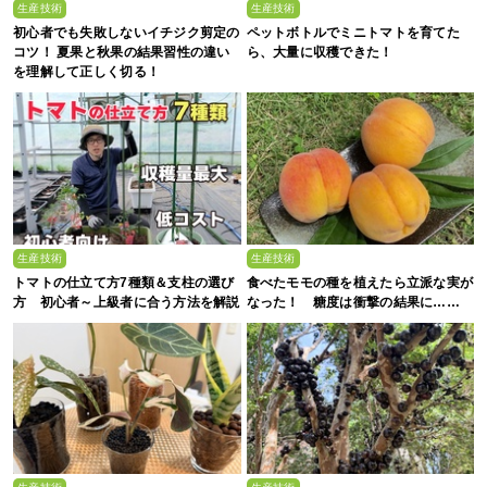
生産技術
生産技術
初心者でも失敗しないイチジク剪定の
ペットボトルでミニトマトを育てた
コツ！ 夏果と秋果の結果習性の違い
ら、大量に収穫できた！
を理解して正しく切る！
生産技術
生産技術
トマトの仕立て方7種類＆支柱の選び
食べたモモの種を植えたら立派な実が
方 初心者～上級者に合う方法を解説
なった！ 糖度は衝撃の結果に……