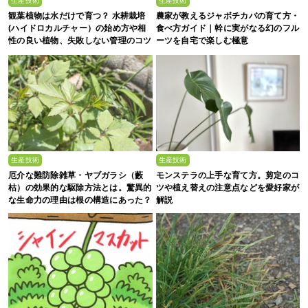
生産技術
生産技術
観葉植物は水だけで育つ？ 水耕栽培
農家が教えるジャボチカバの育て方・
(ハイドロカルチャー）の始め方や相
食べ方ガイド｜幹に実がなる幻のフル
性の良い植物、失敗しない管理のコツ
ーツを自宅で楽しむ極意
まで徹底解説
生産技術
生産技術
厄介な難防除雑草・ヤブガラシ（藪
モンステラの上手な育て方。剪定のコ
枯）の効果的な駆除方法とは。驚異的
ツや植え替えの注意点などを愛好家が
な生命力の理由は根の構造にあった？
解説