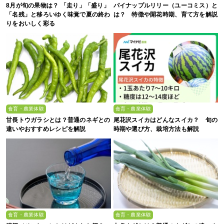
8月が旬の果物は？ 「走り」「盛り」
パイナップルリリー（ユーコミス）と
「名残」と移ろいゆく味覚で夏の終わ
は？ 特徴や開花時期、育て方を解説
りをおいしく彩る
食育・農業体験
食育・農業体験
甘長トウガラシとは？普通のネギとの
尾花沢スイカはどんなスイカ？ 旬の
違いやおすすめレシピを解説
時期や選び方、栽培方法も解説
食育・農業体験
食育・農業体験