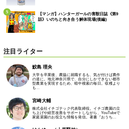
【マンガ】ハンターガールの害獣日誌《第9
話》いのちと向き合う解体現場(後編)
注目ライター
鮫島 理央
大学を卒業後、農協に就職するも、気が付けば農作
の道に。地元神奈川県で、自分にしかできない都市
型農業を実現するため、暗中模索の毎日。収穫より
も…
宮崎大輔
株式会社イチゴテック代表取締役。イチゴ農園の立
ち上げや経営改善をサポートしながら、YouTubeで
家庭菜園のお役立ち情報を発信。著書『おうち…