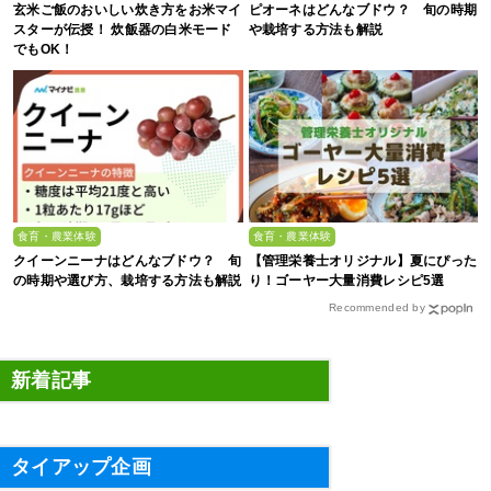
玄米ご飯のおいしい炊き方をお米マイ
ピオーネはどんなブドウ？ 旬の時期
スターが伝授！ 炊飯器の白米モード
や栽培する方法も解説
でもOK！
食育・農業体験
食育・農業体験
クイーンニーナはどんなブドウ？ 旬
【管理栄養士オリジナル】夏にぴった
の時期や選び方、栽培する方法も解説
り！ゴーヤー大量消費レシピ5選
Recommended by
新着記事
タイアップ企画