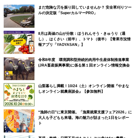
まだ危険な刃を振り回していませんか？ 安全草刈りツー
ルの決定版「SuperカルマーPRO」
8月は高値の山が分散：ほうれんそう・きゅうり（通
し）、はくさい（前半）、トマト（後半）【青果市況情
報アプリ「YAOYASAN」】
令和8年度 環境調和型持続的肉用牛生産体制推進事業
(JRA畜産振興事業)に係る第１回オンライン情報交換会
山梨暮らし満載！10/24（土）オンライン開催『やまな
しオンライン就農座談会』【参加無料】
“漁師の日”に東京開催。「漁業就業支援フェア2026」に
大人も子どもも来場。海の魅力が詰まった1日をレポー
ト