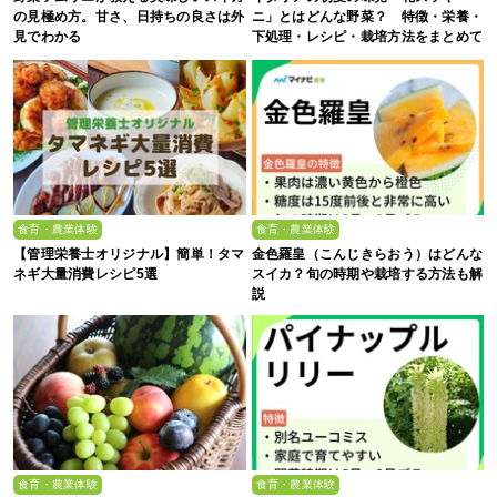
の見極め方。甘さ、日持ちの良さは外
ニ」とはどんな野菜？ 特徴・栄養・
見でわかる
下処理・レシピ・栽培方法をまとめて
解説
食育・農業体験
食育・農業体験
【管理栄養士オリジナル】簡単！タマ
金色羅皇（こんじきらおう）はどんな
ネギ大量消費レシピ5選
スイカ？旬の時期や栽培する方法も解
説
食育・農業体験
食育・農業体験