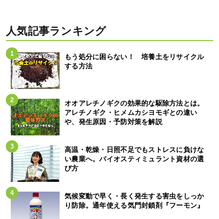
人気記事ランキング
もう処分に困らない！ 培養土をリサイクル
する方法
オオアレチノギクの効果的な駆除方法とは。
アレチノギク・ヒメムカシヨモギとの違い
や、発生原因・予防対策を解説
高温・乾燥・日照不足でもストレスに負けな
い農業へ。バイオスティミュラント資材の選
び方
気候変動で早く・長く発生する害虫をしっか
り防除。通年使える気門封鎖剤『フーモン』