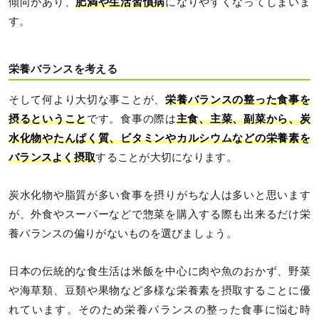
傾向があり、
肥満や生活習慣病
になりやすくなってしまいま
す。
栄養バランスを考える
そして何より大切な事ことが、
栄養バランスの整った食事を
摂るということ
です。食事の際は
主食、主菜、副菜から、炭
水化物やたんぱく質、ビタミンやカルシウムなどの栄養素を
バランスよく摂取
することが大切になります。
炭水化物や脂質が多い食事を摂りがちな人は多いと思います
が、外食やスーパーなどで惣菜を購入する際も出来るだけ栄
養バランスの偏りがないものを選びましょう。
日本の伝統的な食生活は米飯を中心に肉や魚のおかず、野菜
や海草類、豆類や果物など多様な栄養素を摂取することに優
れています。そのため栄養バランスの整った食事に悩む時