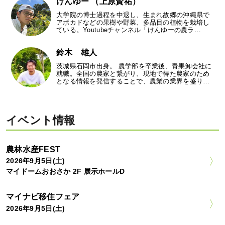
けんゆー （上原賢祐）
大学院の博士過程を中退し、生まれ故郷の沖縄県で
アボカドなどの果樹や野菜、多品目の植物を栽培し
ている。Youtubeチャンネル「けんゆーの農ラ…
鈴木 雄人
茨城県石岡市出身。 農学部を卒業後、青果卸会社に
就職。全国の農家と繋がり、現地で得た農家のため
となる情報を発信することで、農業の業界を盛り…
イベント情報
農林水産FEST
2026年9月5日(土)
マイドームおおさか 2F 展示ホールD
マイナビ移住フェア
2026年9月5日(土)