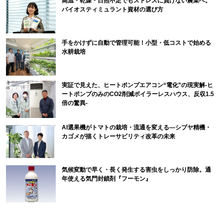
高温・乾燥・日照不足でもストレスに負けない農業へ。
バイオスティミュラント資材の選び方
手をかけずに自動で管理可能！小型・低コストで始める
水耕栽培
実証で見えた、ヒートポンプエアコン“電化”の現実解-ヒ
ートポンプのみのCO2削減ボイラーレスハウス、反収1.5
倍の驚異-
AI選果機がトマトの栽培・流通を変える―シブヤ精機・
カゴメが描くトレーサビリティ改革の未来
気候変動で早く・長く発生する害虫をしっかり防除。通
年使える気門封鎖剤『フーモン』