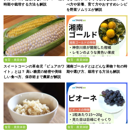
時期や栽培する方法も解説
べ方や栄養、育て方やおすすめレシピ
を野菜ソムリエが解説
食育・農業体験
食育・農業体験
スイートコーンの革命児「ピュアホワ
湘南ゴールドとはどんな果物？旬の時
イト」とは？ 高い糖度の秘密や美味
期や選び方、栽培する方法も解説
しい食べ方、保存術まで農家が解説
食育・農業体験
食育・農業体験