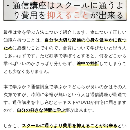
最後は食を学ぶ方法について紹介します。食について正しい
知識を持つことは、
自分や大切な家族の心身を健やかに保つ
ため
に必要なことですので、食育について学びたいと思う人
も多いはずです。ただ独学で学ぼうとすると、何をどこから
学べばいいのかさっぱり分からず、
途中で挫折
してしまうこ
とも少なくありません。
本で学ぶか？通信講座で学ぶか？どちらが良いのかはその人
次第ですが、時間に余裕が無いという人は通信講座が最適で
す。通信講座を申し込むとテキストやDVDが自宅に届きます
ので、
自分の好きな時間に学ぶ
事が出来ます。
しかも、
スクールに通うより費用を抑えることが出来る
とい