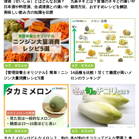
清酒（せいしゅ）とはどんなお酒？
九条ネギとは？普通のネギとの違いや
日本酒や料理酒、合成清酒との違いや
栽培方法、おすすめレシピを解説
美味しい飲み方の知識を伝授
食育・農業体験
食育・農業体験
【管理栄養士オリジナル】簡単！ニン
14品種を比較！甘くて糖度が高いメ
ジン大量消費レシピ5選
ロンのランキング
食育・農業体験
食育・農業体験
タカミメロンはどんなメロン？ 旬の
冬が旬のチコリってどんな野菜？ 食