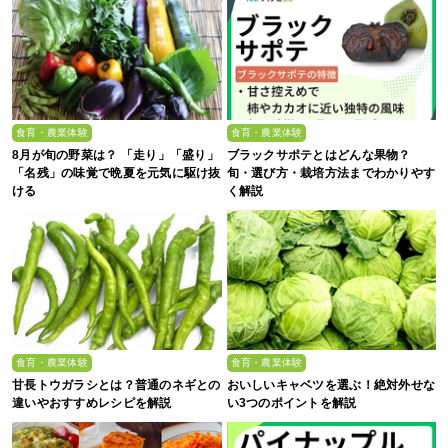
食育・農業体験
食育・農業体験
8月が旬の野菜は？ 「走り」「盛り」
ブラックサポテとはどんな果物？
「名残」の味覚で晩夏を元気に駆け抜
旬・選び方・栽培方法までわかりやす
ける
く解説
食育・農業体験
食育・農業体験
甘長トウガラシとは？普通のネギとの
おいしいキャベツを選ぶ！絶対外せな
違いやおすすめレシピを解説
い3つのポイントを解説