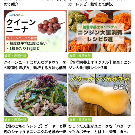
めて紹介
方・レシピ・栽培まで解説
食育・農業体験
食育・農業体験
クイーンニーナはどんなブドウ？ 旬
【管理栄養士オリジナル】簡単！ニン
の時期や選び方、栽培する方法も解説
ジン大量消費レシピ5選
食育・農業体験
食育・農業体験
【畑のごちそうレシピ】ゴーヤーと豚
ひょうたん形がユニークな「バターナ
肉のシャキうまニンニクみそ炒め〜夏
ッツカボチャ」とは？ 栄養、食べ