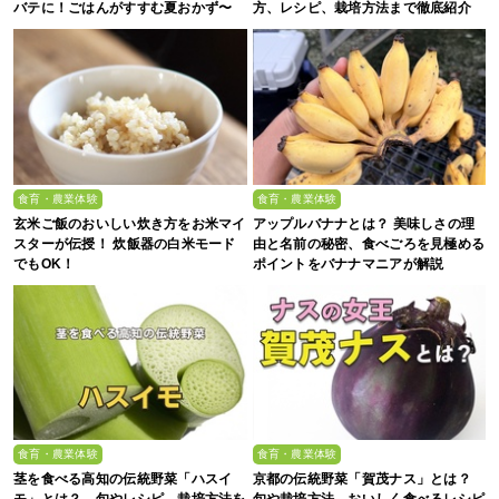
バテに！ごはんがすすむ夏おかず〜
方、レシピ、栽培方法まで徹底紹介
食育・農業体験
食育・農業体験
玄米ご飯のおいしい炊き方をお米マイ
アップルバナナとは？ 美味しさの理
スターが伝授！ 炊飯器の白米モード
由と名前の秘密、食べごろを見極める
でもOK！
ポイントをバナナマニアが解説
食育・農業体験
食育・農業体験
茎を食べる高知の伝統野菜「ハスイ
京都の伝統野菜「賀茂ナス」とは？