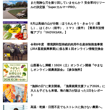
まだ危険な刃を振り回していませんか？ 安全草刈りツー
ルの決定版「SuperカルマーPRO」
8月は高値の山が分散：ほうれんそう・きゅうり（通
し）、はくさい（前半）、トマト（後半）【青果市況情
報アプリ「YAOYASAN」】
令和8年度 環境調和型持続的肉用牛生産体制推進事業
(JRA畜産振興事業)に係る第１回オンライン情報交換会
山梨暮らし満載！10/24（土）オンライン開催『やまな
しオンライン就農座談会』【参加無料】
“漁師の日”に東京開催。「漁業就業支援フェア2026」に
大人も子どもも来場。海の魅力が詰まった1日をレポー
ト
高温・乾燥・日照不足でもストレスに負けない農業へ。