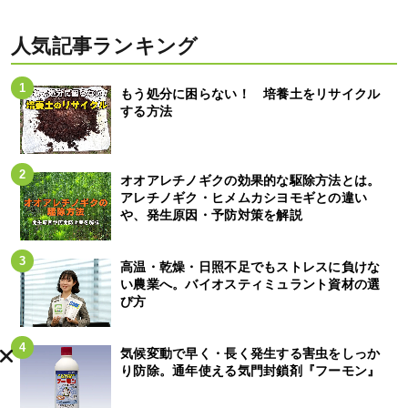
人気記事ランキング
もう処分に困らない！ 培養土をリサイクル
する方法
オオアレチノギクの効果的な駆除方法とは。
アレチノギク・ヒメムカシヨモギとの違い
や、発生原因・予防対策を解説
高温・乾燥・日照不足でもストレスに負けな
い農業へ。バイオスティミュラント資材の選
び方
気候変動で早く・長く発生する害虫をしっか
り防除。通年使える気門封鎖剤『フーモン』