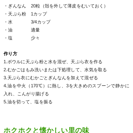
・ぎんなん 20粒（殻を外して薄皮をむいておく）
・天ぷら粉 1カップ
・水 3/4カップ
・油 適量
・塩 少々
作り方
1.ボウルに天ぷら粉と水を混ぜ、天ぷら衣を作る
2.むかごはもみ洗いまたは下処理して、水気を取る
3.天ぷら衣にむかごとぎんなんを加えて混ぜる
4.油を中火（170℃）に熱し、3を大きめのスプーンで静かに
入れ、こんがり揚げる
5.油を切って、塩を振る
ホクホクと懐かしい里の味