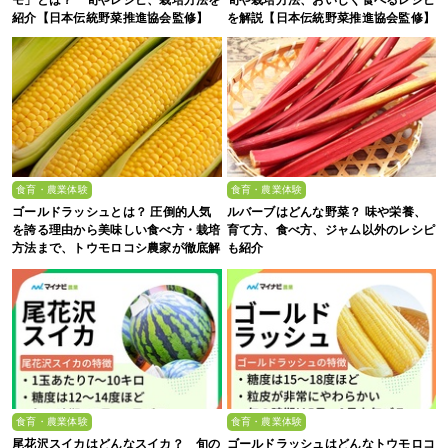
モ」とは？ 旬やレシピ、栽培方法を
旬や栽培方法、おいしく食べるレシピ
紹介【日本伝統野菜推進協会監修】
を解説【日本伝統野菜推進協会監修】
食育・農業体験
食育・農業体験
ゴールドラッシュとは？ 圧倒的人気
ルバーブはどんな野菜？ 味や栄養、
を誇る理由から美味しい食べ方・栽培
育て方、食べ方、ジャム以外のレシピ
方法まで、トウモロコシ農家が徹底解
も紹介
説
食育・農業体験
食育・農業体験
尾花沢スイカはどんなスイカ？ 旬の
ゴールドラッシュはどんなトウモロコ