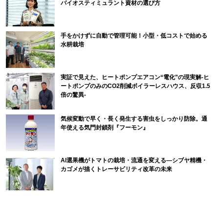
バイオスティミュラント資材の選び方
手をかけずに自動で管理可能！小型・低コストで始める
水耕栽培
実証で見えた、ヒートポンプエアコン“電化”の現実解-ヒ
ートポンプのみのCO2削減ボイラーレスハウス、反収1.5
倍の驚異-
気候変動で早く・長く発生する害虫をしっかり防除。通
年使える気門封鎖剤『フーモン』
AI選果機がトマトの栽培・流通を変える―シブヤ精機・
カゴメが描くトレーサビリティ改革の未来