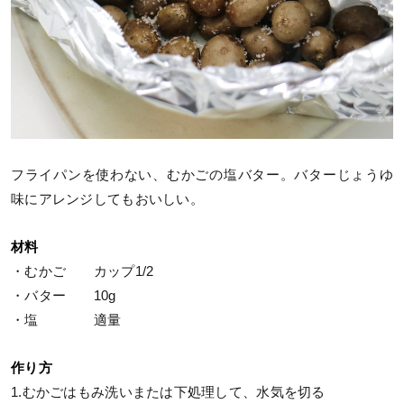
フライパンを使わない、むかごの塩バター。バターじょうゆ
味にアレンジしてもおいしい。
材料
・むかご カップ1/2
・バター 10g
・塩 適量
作り方
1.むかごはもみ洗いまたは下処理して、水気を切る