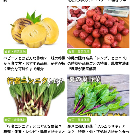
説
える人気のブルーベリー25種をブル
ーベリー農家の息子が解説
食育・農業体験
食育・農業体験
ペピーノとはどんな作物？ 味の特徴
沖縄の隠れ名果「レンブ」とは？ 旬
から育て方・おすすめ品種、研究が拓
の時期や品種ごとの特徴、栽培方法ま
く新たな可能性まで紹介
で農家が徹底解説
食育・農業体験
食育・農業体験
「行者ニンニク」とはどんな野菜？
暑さに強い野菜「ツルムラサキ」と
種類・栄養・レシピ・栽培方法をまと
は？ 特徴・旬・下処理方法から食べ