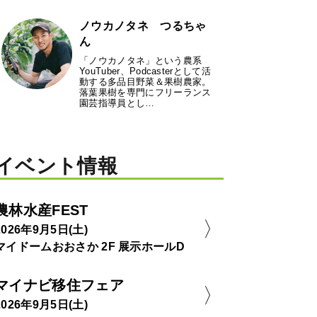
ノウカノタネ つるちゃ
ん
「ノウカノタネ」という農系
YouTuber、Podcasterとして活
動する多品目野菜＆果樹農家。
落葉果樹を専門にフリーランス
園芸指導員とし…
イベント情報
農林水産FEST
2026年9月5日(土)
マイドームおおさか 2F 展示ホールD
マイナビ移住フェア
2026年9月5日(土)