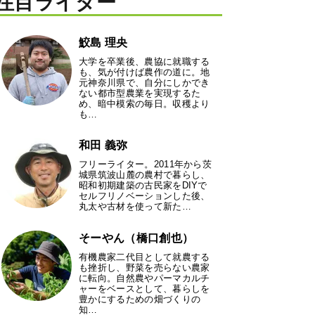
注目ライター
鮫島 理央
大学を卒業後、農協に就職する
も、気が付けば農作の道に。地
元神奈川県で、自分にしかでき
ない都市型農業を実現するた
め、暗中模索の毎日。収穫より
も…
和田 義弥
フリーライター。2011年から茨
城県筑波山麓の農村で暮らし、
昭和初期建築の古民家をDIYで
セルフリノベーションした後、
丸太や古材を使って新た…
そーやん（橋口創也）
有機農家二代目として就農する
も挫折し、野菜を売らない農家
に転向。自然農やパーマカルチ
ャーをベースとして、暮らしを
豊かにするための畑づくりの
知…