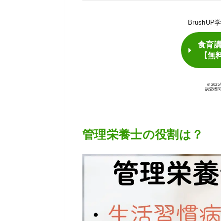
BrushU
食育
【無
※20
調査機
管理栄養士の役割は？