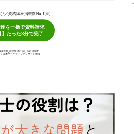
P学び／資格講座掲載数No.1
(※)
講座を一括で資料請求
料】たった3分で完了
25年3月期_指定領域における市場調査
関：日本マーケティングリサーチ機構