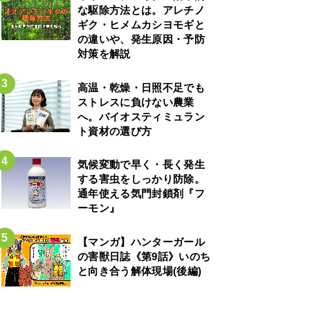
な駆除方法とは。アレチノ
ギク・ヒメムカシヨモギと
の違いや、発生原因・予防
対策を解説
高温・乾燥・日照不足でも
ストレスに負けない農業
へ。バイオスティミュラン
ト資材の選び方
気候変動で早く・長く発生
する害虫をしっかり防除。
通年使える気門封鎖剤『フ
ーモン』
【マンガ】ハンターガール
の害獣日誌《第9話》いのち
と向き合う解体現場(後編)