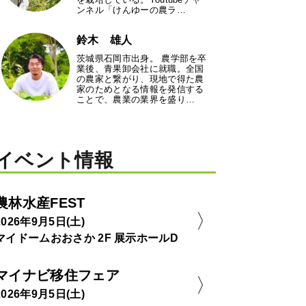
ンネル「けんゆーの農ラ…
鈴木 雄人
茨城県石岡市出身。 農学部を卒
業後、青果卸会社に就職。全国
の農家と繋がり、現地で得た農
家のためとなる情報を発信する
ことで、農業の業界を盛り…
イベント情報
農林水産FEST
2026年9月5日(土)
マイドームおおさか 2F 展示ホールD
マイナビ移住フェア
2026年9月5日(土)