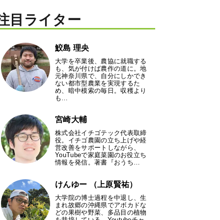
注目ライター
鮫島 理央
大学を卒業後、農協に就職する
も、気が付けば農作の道に。地
元神奈川県で、自分にしかでき
ない都市型農業を実現するた
め、暗中模索の毎日。収穫より
も…
宮崎大輔
株式会社イチゴテック代表取締
役。イチゴ農園の立ち上げや経
営改善をサポートしながら、
YouTubeで家庭菜園のお役立ち
情報を発信。著書『おうち…
けんゆー （上原賢祐）
大学院の博士過程を中退し、生
まれ故郷の沖縄県でアボカドな
どの果樹や野菜、多品目の植物
を栽培している。Youtubeチャ