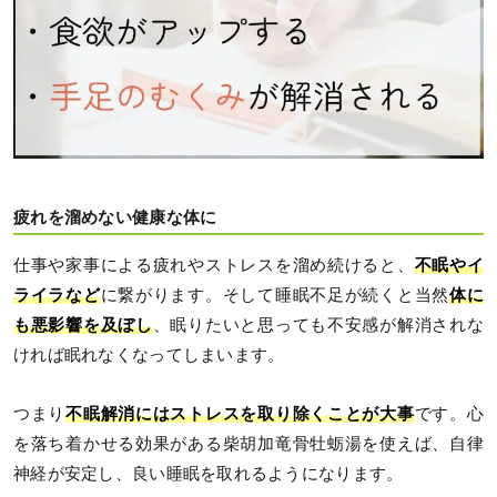
疲れを溜めない健康な体に
仕事や家事による疲れやストレスを溜め続けると、
不眠やイ
ライラなど
に繋がります。そして睡眠不足が続くと当然
体に
も悪影響を及ぼし
、眠りたいと思っても不安感が解消されな
ければ眠れなくなってしまいます。
つまり
不眠解消にはストレスを取り除くことが大事
です。心
を落ち着かせる効果がある柴胡加竜骨牡蛎湯を使えば、自律
神経が安定し、良い睡眠を取れるようになります。