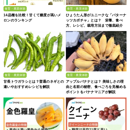
食育・農業体験
食育・農業体験
14品種を比較！甘くて糖度が高いメ
ひょうたん形がユニークな「バターナ
ロンのランキング
ッツカボチャ」とは？ 栄養、食べ
方、レシピ、栽培方法まで徹底紹介
食育・農業体験
食育・農業体験
甘長トウガラシとは？普通のネギとの
アップルバナナとは？ 美味しさの理
違いやおすすめレシピを解説
由と名前の秘密、食べごろを見極める
ポイントをバナナマニアが解説