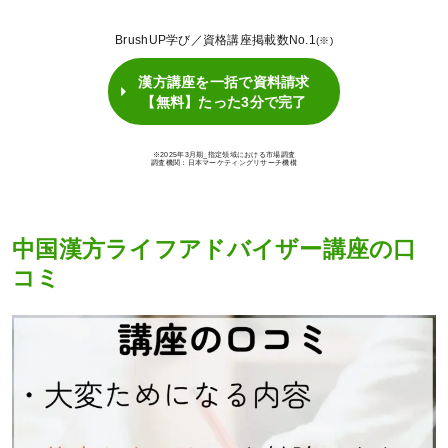
BrushUP学び／資格講座掲載数No.1
(※)
漢方講座を一括で資料請求
【無料】たった3分で完了
※2025年3月期_指定領域における市場調査
調査機関：日本マーケティングリサーチ機構
中国漢方ライフアドバイザー講座の口
コミ