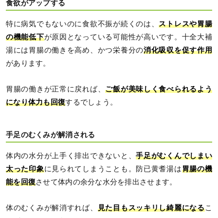
食欲がアップする
特に病気でもないのに食欲不振が続くのは、
ストレスや胃腸
の機能低下
が原因となっている可能性が高いです。十全大補
湯には胃腸の働きを高め、かつ栄養分の
消化吸収を促す作用
があります。
胃腸の働きが正常に戻れば、
ご飯が美味しく食べられるよう
になり体力も回復
するでしょう。
手足のむくみが解消される
体内の水分が上手く排出できないと、
手足がむくんでしまい
太った印象
に見られてしまうことも。防已黄耆湯は
胃腸の機
能を回復
させて体内の余分な水分を排出させます。
体のむくみが解消すれば、
見た目もスッキリし綺麗になる
こ