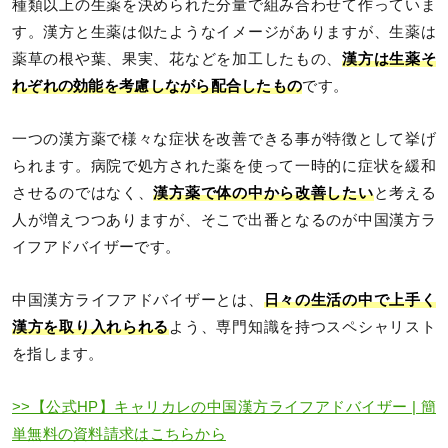
種類以上の生薬を決められた分量で組み合わせて作っていま
す。漢方と生薬は似たようなイメージがありますが、生薬は
薬草の根や葉、果実、花などを加工したもの、
漢方は生薬そ
れぞれの効能を考慮しながら配合したもの
です。
一つの漢方薬で様々な症状を改善できる事が特徴として挙げ
られます。病院で処方された薬を使って一時的に症状を緩和
させるのではなく、
漢方薬で体の中から改善したい
と考える
人が増えつつありますが、そこで出番となるのが中国漢方ラ
イフアドバイザーです。
中国漢方ライフアドバイザーとは、
日々の生活の中で上手く
漢方を取り入れられる
よう、専門知識を持つスペシャリスト
を指します。
>>【公式HP】キャリカレの中国漢方ライフアドバイザー | 簡
単無料の資料請求はこちらから