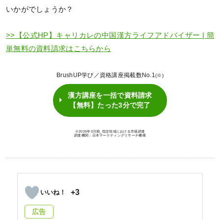
いかがでしょうか？
>>【公式HP】キャリカレの中国漢方ライフアドバイザー | 簡
単無料の資料請求はこちらから
BrushUP学び／資格講座掲載数No.1
(※)
漢方講座を一括で資料請求
【無料】たった3分で完了
※2025年3月期_指定領域における市場調査
調査機関：日本マーケティングリサーチ機構
+3
広告