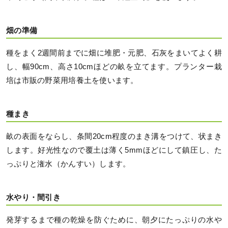
畑の準備
種をまく2週間前までに畑に堆肥・元肥、石灰をまいてよく耕
し、幅90cm、高さ10cmほどの畝を立てます。プランター栽
培は市販の野菜用培養土を使います。
種まき
畝の表面をならし、条間20cm程度のまき溝をつけて、状まき
します。好光性なので覆土は薄く5mmほどにして鎮圧し、た
っぷりと潅水（かんすい）します。
水やり・間引き
発芽するまで種の乾燥を防ぐために、朝夕にたっぷりの水や