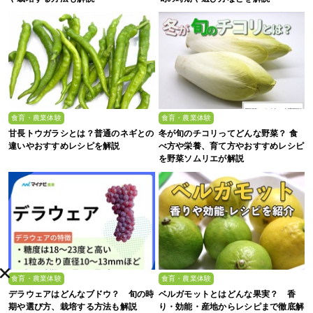
食育・農業体験
食育・農業体験
甘長トウガラシとは？普通のネギとの
冬が旬のチコリってどんな野菜？ 食
違いやおすすめレシピを解説
べ方や栄養、育て方やおすすめレシピ
を野菜ソムリエが解説
食育・農業体験
食育・農業体験
デラウェアはどんなブドウ？ 旬の時
ベルガモットとはどんな果実？ 香
期や選び方、栽培する方法も解説
り・効能・産地からレシピまで徹底解