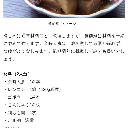
筑前煮（イメージ）
煮しめは通常材料ごとに調理しますが、筑前煮は材料を一緒
に炒めて作ります。金時人参は、炒め煮しても形が崩れず、
つゆがよくなじみます。飾り切りに挑戦してみても良いでし
ょう。
材料（2人分）
・金時人参 1/2本
・レンコン 1節（120g程度）
・ゴボウ 1/4本
・こんにゃく1/2枚
・鶏もも肉 1枚
・ごま油 適量