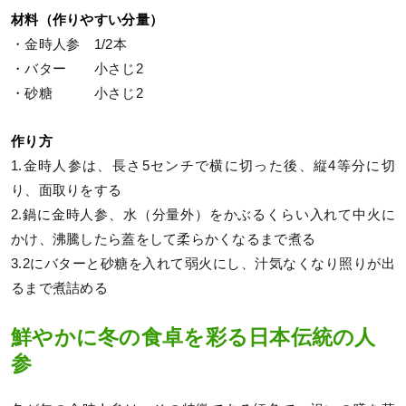
材料（作りやすい分量）
・金時人参 1/2本
・バター 小さじ2
・砂糖 小さじ2
作り方
1.金時人参は、長さ5センチで横に切った後、縦4等分に切
り、面取りをする
2.鍋に金時人参、水（分量外）をかぶるくらい入れて中火に
かけ、沸騰したら蓋をして柔らかくなるまで煮る
3.2にバターと砂糖を入れて弱火にし、汁気なくなり照りが出
るまで煮詰める
鮮やかに冬の食卓を彩る日本伝統の人
参