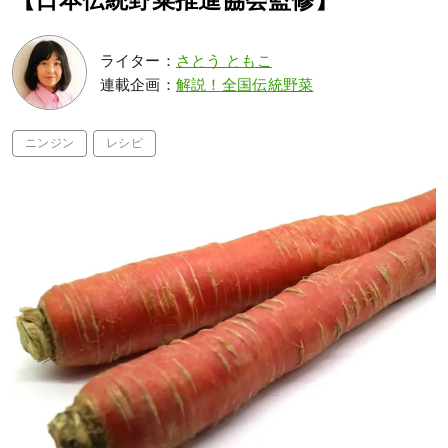
【日本伝統野菜推進協会監修】
ライター：
さとう ともこ
連載企画：
解説！全国伝統野菜
ニンジン
レシピ