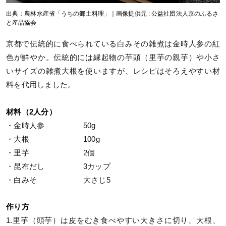
出典：農林水産省「うちの郷土料理」｜画像提供元 : 公益社団法人京のふるさ
と産品協会
京都で伝統的に食べられている白みその雑煮は金時人参の紅
色が鮮やか。伝統的には縁起物の芋頭（里芋の親芋）や小さ
いサイズの雑煮大根を使いますが、レシピはそろえやすい材
料を代用しました。
材料（2人分）
・金時人参 50g
・大根 100g
・里芋 2個
・昆布だし 3カップ
・白みそ 大さじ5
作り方
1.里芋（頭芋）は皮をむき食べやすい大きさに切り、大根、