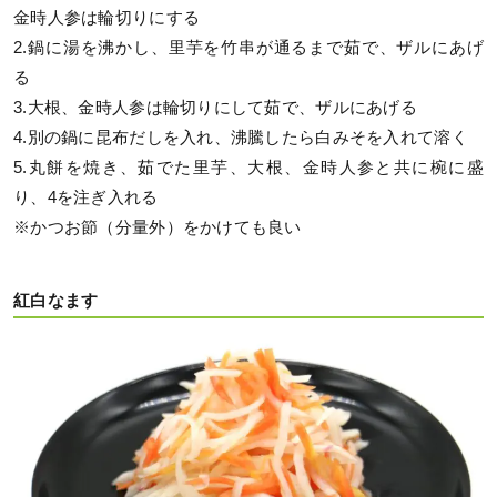
金時人参は輪切りにする
2.鍋に湯を沸かし、里芋を竹串が通るまで茹で、ザルにあげ
る
3.大根、金時人参は輪切りにして茹で、ザルにあげる
4.別の鍋に昆布だしを入れ、沸騰したら白みそを入れて溶く
5.丸餅を焼き、茹でた里芋、大根、金時人参と共に椀に盛
り、4を注ぎ入れる
※かつお節（分量外）をかけても良い
紅白なます