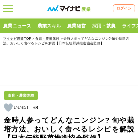
ログイン
農業ニュース
農業スキル
農業経営
採用・就農
ライフ
マイナビ農業TOP
>
食育・農業体験
> 金時人参ってどんなニンジン? 旬や栽培方
法、おいしく食べるレシピを解説【日本伝統野菜推進協会監修】
食育・農業体験
+8
金時人参ってどんなニンジン? 旬や栽
培方法、おいしく食べるレシピを解説