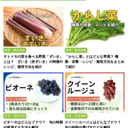
食育・農業体験
食育・農業体験
サトイモの茎を食べる野菜「ずいき」
「からし菜」とはどんな野菜？ 種
とは？ ずいき（赤ずいき）の特徴や
類・栄養・レシピ・栽培方法をまとめ
レシピ、栽培方法を紹介
て紹介
食育・農業体験
食育・農業体験
ピオーネはどんなブドウ？ 旬の時期
クイーンルージュはどんなブドウ？
や栽培する方法も解説
旬の時期や選び方などを解説