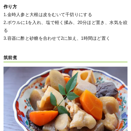
作り方
1.金時人参と大根は皮をむいて千切りにする
2.ボウルに1を入れ、塩で軽く揉み、20分ほど置き、水気を絞
る
3.容器に酢と砂糖を合わせて2に加え、1時間ほど置く
筑前煮