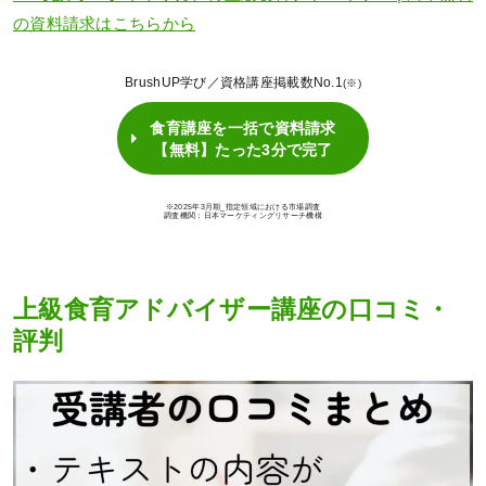
の資料請求はこちらから
BrushUP学び／資格講座掲載数No.1
(※)
食育講座を一括で資料請求
【無料】たった3分で完了
※2025年3月期_指定領域における市場調査
調査機関：日本マーケティングリサーチ機構
上級食育アドバイザー講座の口コミ・
評判