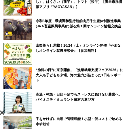
し）、はくさい（前半）、トマト（後半）【青果市況情
報アプリ「YAOYASAN」】
令和8年度 環境調和型持続的肉用牛生産体制推進事業
(JRA畜産振興事業)に係る第１回オンライン情報交換会
山梨暮らし満載！10/24（土）オンライン開催『やまな
しオンライン就農座談会』【参加無料】
“漁師の日”に東京開催。「漁業就業支援フェア2026」に
大人も子どもも来場。海の魅力が詰まった1日をレポー
ト
高温・乾燥・日照不足でもストレスに負けない農業へ。
バイオスティミュラント資材の選び方
手をかけずに自動で管理可能！小型・低コストで始める
水耕栽培