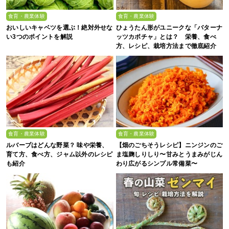
食育・農業体験
食育・農業体験
おいしいキャベツを選ぶ！絶対外せな
ひょうたん形がユニークな「バターナ
い3つのポイントを解説
ッツカボチャ」とは？ 栄養、食べ
方、レシピ、栽培方法まで徹底紹介
食育・農業体験
食育・農業体験
ルバーブはどんな野菜？ 味や栄養、
【畑のごちそうレシピ】ニンジンのご
育て方、食べ方、ジャム以外のレシピ
ま塩麹しりしり〜甘みとうまみがじん
も紹介
わり広がるシンプル常備菜〜