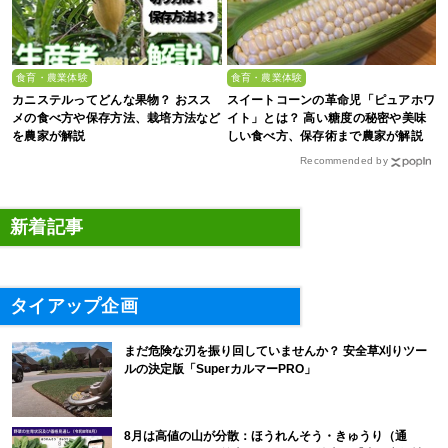
食育・農業体験
食育・農業体験
カニステルってどんな果物？ おスス
スイートコーンの革命児「ピュアホワ
メの食べ方や保存方法、栽培方法など
イト」とは？ 高い糖度の秘密や美味
を農家が解説
しい食べ方、保存術まで農家が解説
Recommended by
新着記事
タイアップ企画
まだ危険な刃を振り回していませんか？ 安全草刈りツー
ルの決定版「SuperカルマーPRO」
8月は高値の山が分散：ほうれんそう・きゅうり（通