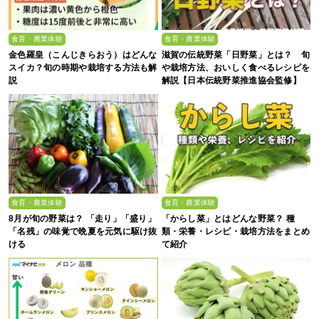
食育・農業体験
食育・農業体験
金色羅皇（こんじきらおう）はどんな
滋賀の伝統野菜「日野菜」とは？ 旬
スイカ？旬の時期や栽培する方法も解
や栽培方法、おいしく食べるレシピを
説
解説【日本伝統野菜推進協会監修】
食育・農業体験
食育・農業体験
8月が旬の野菜は？ 「走り」「盛り」
「からし菜」とはどんな野菜？ 種
「名残」の味覚で晩夏を元気に駆け抜
類・栄養・レシピ・栽培方法をまとめ
ける
て紹介