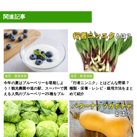
関連記事
食育・農業体験
食育・農業体験
今年の夏はブルーベリーを堪能しよ
「行者ニンニク」とはどんな野菜？
う！観光農園や道の駅、スーパーで買
種類・栄養・レシピ・栽培方法をまと
える人気のブルーベリー25種をブル
めて紹介
ーベリー農家の息子が解説