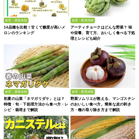
食育・農業体験
食育・農業体験
14品種を比較！甘くて糖度が高いメ
アーティチョークはどんな野菜？ 味
ロンのランキング
や栄養、育て方、おいしく食べる下処
理とレシピも紹介
食育・農業体験
食育・農業体験
初夏の山菜「ネマガリダケ」とは？
野菜ソムリエが教える、マンゴスチン
特徴・旬・下処理方法から食べ方・レ
のおいしい食べ方。簡単な皮の剥き
シピ・栽培まで解説
方・種の取り除き方まで解説