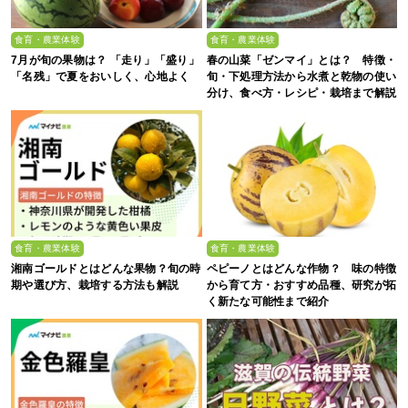
食育・農業体験
食育・農業体験
7月が旬の果物は？ 「走り」「盛り」
春の山菜「ゼンマイ」とは？ 特徴・
「名残」で夏をおいしく、心地よく
旬・下処理方法から水煮と乾物の使い
分け、食べ方・レシピ・栽培まで解説
食育・農業体験
食育・農業体験
湘南ゴールドとはどんな果物？旬の時
ペピーノとはどんな作物？ 味の特徴
期や選び方、栽培する方法も解説
から育て方・おすすめ品種、研究が拓
く新たな可能性まで紹介