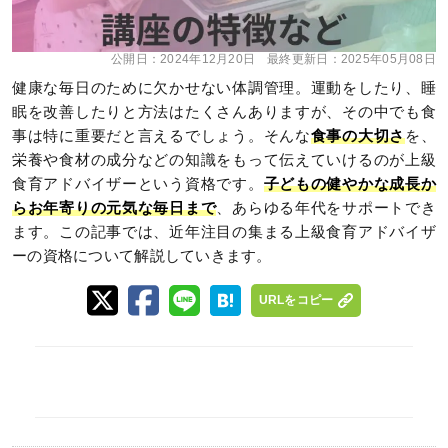
公開日：
2024年12月20日
最終更新日：
2025年05月08日
健康な毎日のために欠かせない体調管理。運動をしたり、睡
眠を改善したりと方法はたくさんありますが、その中でも食
事は特に重要だと言えるでしょう。そんな
食事の大切さ
を、
栄養や食材の成分などの知識をもって伝えていけるのが上級
食育アドバイザーという資格です。
子どもの健やかな成長か
らお年寄りの元気な毎日まで
、あらゆる年代をサポートでき
ます。この記事では、近年注目の集まる上級食育アドバイザ
ーの資格について解説していきます。
URLをコピー