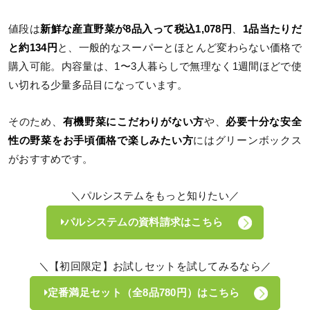
値段は
新鮮な産直野菜が8品入って税込1,078円
、
1品当たりだ
と約134円
と、一般的なスーパーとほとんど変わらない価格で
購入可能。内容量は、1〜3人暮らしで無理なく1週間ほどで使
い切れる少量多品目になっています。
そのため、
有機野菜にこだわりがない方
や、
必要十分な安全
性の野菜をお手頃価格で楽しみたい方
にはグリーンボックス
がおすすめです。
＼パルシステムをもっと知りたい／
パルシステムの資料請求はこちら
＼【初回限定】お試しセットを試してみるなら／
定番満足セット（全8品780円）はこちら