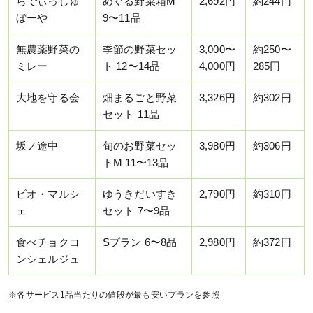
らでぃっしゅ
めぐる野菜箱M
2,692円
約244円
ぼーや
9〜11品
無農薬野菜の
季節の野菜セッ
3,000〜
約250〜
ミレー
ト 12〜14品
4,000円
285円
大地を守る会
畑まるごと野菜
3,326円
約302円
セット 11品
坂ノ途中
旬のお野菜セッ
3,980円
約306円
トM 11〜13品
ビオ・マルシ
ゆうきだいすき
2,790円
約310円
ェ
セット 7〜9品
食べチョクコ
Sプラン 6〜8品
2,980円
約372円
ンシェルジュ
※各サービス1品当たりの値段が最も安いプランを参照