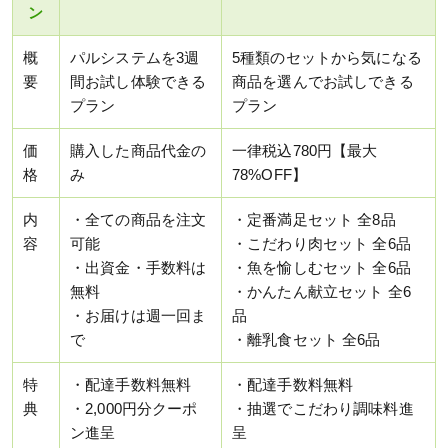
ン
概
パルシステムを3週
5種類のセットから気になる
要
間お試し体験できる
商品を選んでお試しできる
プラン
プラン
価
購入した商品代金の
一律税込780円【最大
格
み
78%OFF】
内
・全ての商品を注文
・定番満足セット 全8品
容
可能
・こだわり肉セット 全6品
・出資金・手数料は
・魚を愉しむセット 全6品
無料
・かんたん献立セット 全6
・お届けは週一回ま
品
で
・離乳食セット 全6品
特
・配達手数料無料
・配達手数料無料
典
・2,000円分クーポ
・抽選でこだわり調味料進
ン進呈
呈