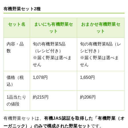
有機野菜セット2種
セット名
まいにち有機野菜セ
おまかせ有機野菜セ
ット
ット
内容・品
旬の有機野菜5品
旬の有機野菜8品（レ
数
（レシピ付き）
シピ付き）
※届く野菜は選べま
※届く野菜は選べま
せん
せん
価格（税
1,078円
1,650円
込）
1品当たり
約215円
約206円
の値段
有機野菜セットは、
有機JAS認証を取得した「有機野菜（オ
ーガニック）」のみで構成された野菜セット
です。