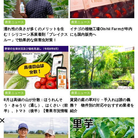
農業ニュース
農業ニュース
濡れ性の良さが多くのメリットを生
イチゴの植物工場Oishii Farmが年内
む！シリコーン系展着剤「ブレイクス
にも国内販売へ
ルー」で効果的な病害虫対策！
農業ニュース
農業ニュース
8月は高値の山が分散：ほうれんそ
賃貸の庭の草刈り・手入れは誰の義
う・きゅうり（通し）、はくさい（前
務？ 物件別の対応やおすすめ業者を
半）、トマト（後半）【青果市況情報
紹介
アプリ「YAOYASAN」】