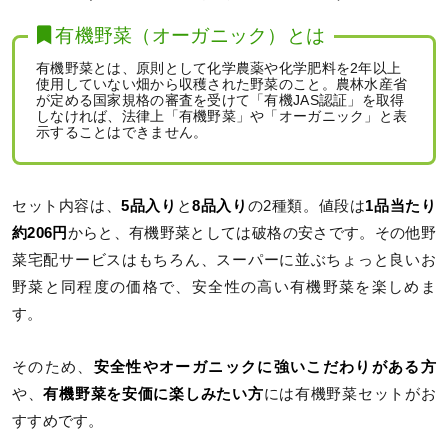
有機野菜（オーガニック）とは
有機野菜とは、原則として化学農薬や化学肥料を2年以上
使用していない畑から収穫された野菜のこと。農林水産省
が定める国家規格の審査を受けて「有機JAS認証」を取得
しなければ、法律上「有機野菜」や「オーガニック」と表
示することはできません。
セット内容は、
5品入り
と
8品入り
の2種類。値段は
1品当たり
約206円
からと、有機野菜としては破格の安さです。その他野
菜宅配サービスはもちろん、スーパーに並ぶちょっと良いお
野菜と同程度の価格で、安全性の高い有機野菜を楽しめま
す。
そのため、
安全性やオーガニックに強いこだわりがある方
や、
有機野菜を安価に楽しみたい方
には有機野菜セットがお
すすめです。