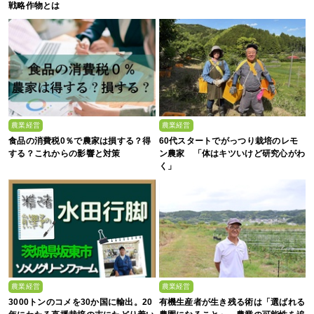
戦略作物とは
農業経営
農業経営
食品の消費税0％で農家は損する？得
60代スタートでがっつり栽培のレモ
する？これからの影響と対策
ン農家 「体はキツいけど研究心がわ
く」
農業経営
農業経営
3000トンのコメを30か国に輸出。20
有機生産者が生き残る術は「選ばれる