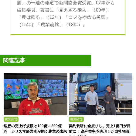
題」の一連の報道で新聞協会賞受賞。07年から
編集委員。著書に「見えざる隣人」（09年）
「農は甦る」（12年）「コメをやめる勇気」
（15年）「農業崩壊」（18年）。
関連記事
農業経営
農業経営
理想の売上げ規模は100億～200億
契約栽培に全振りし、売上1億円が目
円 カリスマ経営者が開く農業の未来
前に！ 高利益率を実現した自社物流