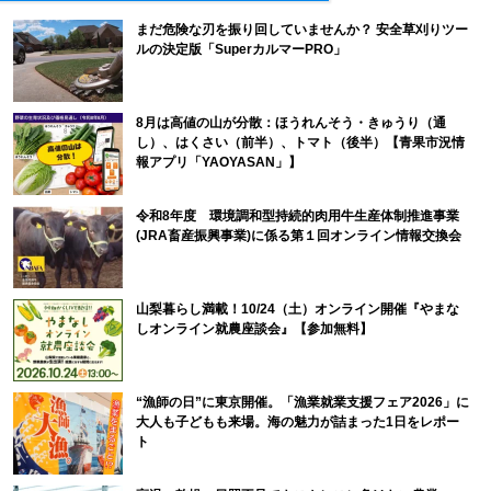
まだ危険な刃を振り回していませんか？ 安全草刈りツー
ルの決定版「SuperカルマーPRO」
8月は高値の山が分散：ほうれんそう・きゅうり（通
し）、はくさい（前半）、トマト（後半）【青果市況情
報アプリ「YAOYASAN」】
令和8年度 環境調和型持続的肉用牛生産体制推進事業
(JRA畜産振興事業)に係る第１回オンライン情報交換会
山梨暮らし満載！10/24（土）オンライン開催『やまな
しオンライン就農座談会』【参加無料】
“漁師の日”に東京開催。「漁業就業支援フェア2026」に
大人も子どもも来場。海の魅力が詰まった1日をレポー
ト