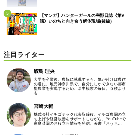
【マンガ】ハンターガールの害獣日誌《第9
話》いのちと向き合う解体現場(後編)
注目ライター
鮫島 理央
大学を卒業後、農協に就職するも、気が付けば農作
の道に。地元神奈川県で、自分にしかできない都市
型農業を実現するため、暗中模索の毎日。収穫より
も…
宮崎大輔
株式会社イチゴテック代表取締役。イチゴ農園の立
ち上げや経営改善をサポートしながら、YouTubeで
家庭菜園のお役立ち情報を発信。著書『おうち…