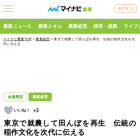
ログイン
農業ニュース
農業スキル
農業経営
採用・就農
ライフ
マイナビ農業TOP
>
農業経営
> 東京で就農して田んぼを再生 伝統の稲作文化を次
代に伝える
会員限定
農業経営
+3
東京で就農して田んぼを再生 伝統の
稲作文化を次代に伝える