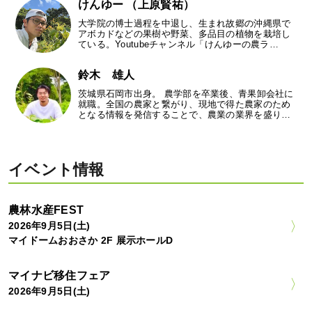
けんゆー （上原賢祐）
大学院の博士過程を中退し、生まれ故郷の沖縄県で
アボカドなどの果樹や野菜、多品目の植物を栽培し
ている。Youtubeチャンネル「けんゆーの農ラ…
鈴木 雄人
茨城県石岡市出身。 農学部を卒業後、青果卸会社に
就職。全国の農家と繋がり、現地で得た農家のため
となる情報を発信することで、農業の業界を盛り…
イベント情報
農林水産FEST
2026年9月5日(土)
マイドームおおさか 2F 展示ホールD
マイナビ移住フェア
2026年9月5日(土)