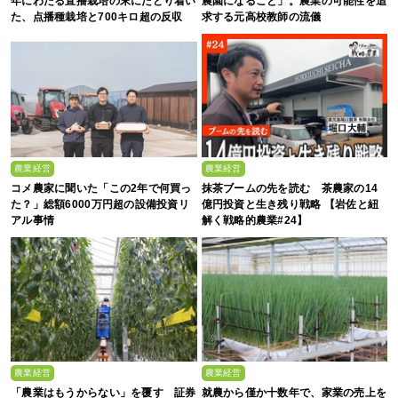
年にわたる直播栽培の末にたどり着い
農園になること」。農業の可能性を追
た、点播種栽培と700キロ超の反収
求する元高校教師の流儀
農業経営
農業経営
コメ農家に聞いた「この2年で何買っ
抹茶ブームの先を読む 茶農家の14
た？」総額6000万円超の設備投資リ
億円投資と生き残り戦略 【岩佐と紐
アル事情
解く戦略的農業#24】
農業経営
農業経営
「農業はもうからない」を覆す 証券
就農から僅か十数年で、家業の売上を