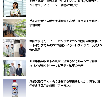
高温・乾燥・日照不足でもストレスに負けない農業へ。
バイオスティミュラント資材の選び方
手をかけずに自動で管理可能！小型・低コストで始める
水耕栽培
実証で見えた、ヒートポンプエアコン“電化”の現実解-ヒ
ートポンプのみのCO2削減ボイラーレスハウス、反収1.5
倍の驚異-
AI選果機がトマトの栽培・流通を変える―シブヤ精機・
カゴメが描くトレーサビリティ改革の未来
気候変動で早く・長く発生する害虫をしっかり防除。通
年使える気門封鎖剤『フーモン』