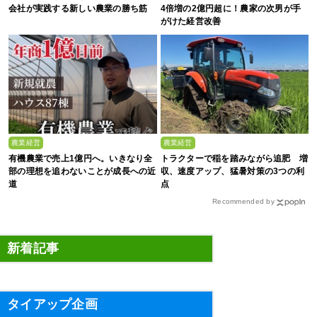
会社が実践する新しい農業の勝ち筋
4倍増の2億円超に！農家の次男が手
がけた経営改善
農業経営
農業経営
有機農業で売上1億円へ。いきなり全
トラクターで稲を踏みながら追肥 増
部の理想を追わないことが成長への近
収、速度アップ、猛暑対策の3つの利
道
点
Recommended by
新着記事
タイアップ企画