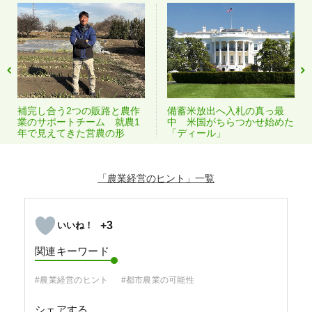
補完し合う2つの販路と農作
備蓄米放出へ入札の真っ最
業のサポートチーム 就農1
中 米国がちらつかせ始めた
年で見えてきた営農の形
「ディール」
「農業経営のヒント」
+3
関連キーワード
#農業経営のヒント
#都市農業の可能性
シェアする