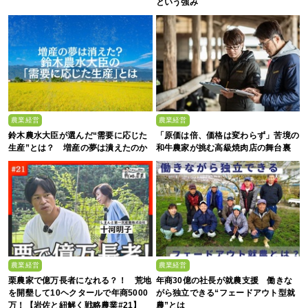
という強み
農業経営
農業経営
鈴木農水大臣が選んだ“需要に応じた
「原価は倍、価格は変わらず」苦境の
生産”とは？ 増産の夢は潰えたのか
和牛農家が挑む高級焼肉店の舞台裏
農業経営
農業経営
栗農家で億万長者になれる？！ 荒地
年商30億の社長が就農支援 働きな
を開墾して10ヘクタールで年商5000
がら独立できる“フェードアウト型就
万！【岩佐と紐解く戦略農業#21】
農”とは