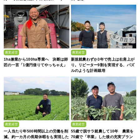
農業経営
農業経営
1ha兼業から100ha専業へ 決断は師
新規就農わずか3年で売上は右肩上が
匠の一言「1億円借りてやっちゃえ」
り。リピーター9割を実現する、パズ
ルのような計画栽培
農業経営
農業経営
一人当たり年500時間以上の労働を削
55歳で脱サラ就農して10年 農業を
減。約一カ月の長期休暇をも実現した
70歳で「卒業」した後の充実プラン