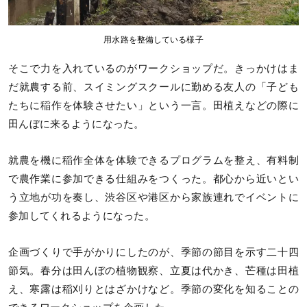
用水路を整備している様子
そこで力を入れているのがワークショップだ。きっかけはま
だ就農する前、スイミングスクールに勤める友人の「子ども
たちに稲作を体験させたい」という一言。田植えなどの際に
田んぼに来るようになった。
就農を機に稲作全体を体験できるプログラムを整え、有料制
で農作業に参加できる仕組みをつくった。都心から近いとい
う立地が功を奏し、渋谷区や港区から家族連れでイベントに
参加してくれるようになった。
企画づくりで手がかりにしたのが、季節の節目を示す二十四
節気。春分は田んぼの植物観察、立夏は代かき、芒種は田植
え、寒露は稲刈りとはざかけなど。季節の変化を知ることの