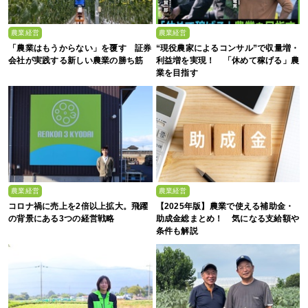
農業経営
農業経営
「農業はもうからない」を覆す 証券
“現役農家によるコンサル”で収量増・
会社が実践する新しい農業の勝ち筋
利益増を実現！ 「休めて稼げる」農
業を目指す
農業経営
農業経営
コロナ禍に売上を2倍以上拡大。飛躍
【2025年版】農業で使える補助金・
の背景にある3つの経営戦略
助成金総まとめ！ 気になる支給額や
条件も解説