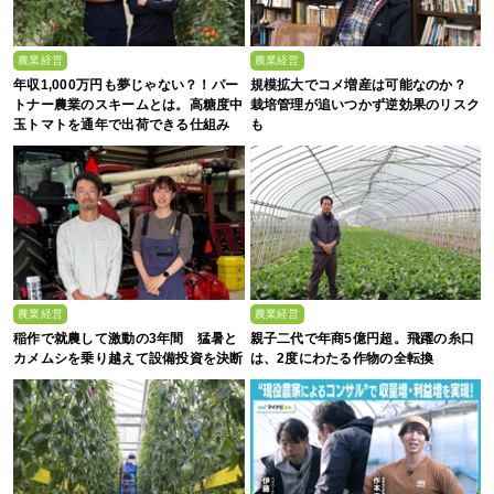
農業経営
農業経営
年収1,000万円も夢じゃない？！パー
規模拡大でコメ増産は可能なのか？
トナー農業のスキームとは。高糖度中
栽培管理が追いつかず逆効果のリスク
玉トマトを通年で出荷できる仕組み
も
農業経営
農業経営
稲作で就農して激動の3年間 猛暑と
親子二代で年商5億円超。飛躍の糸口
カメムシを乗り越えて設備投資を決断
は、2度にわたる作物の全転換