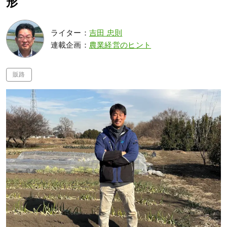
形
ライター：
吉田 忠則
連載企画：
農業経営のヒント
販路