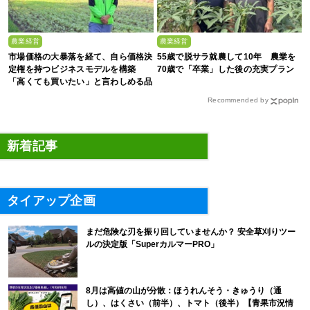
農業経営
農業経営
市場価格の大暴落を経て、自ら価格決
55歳で脱サラ就農して10年 農業を
定権を持つビジネスモデルを構築
70歳で「卒業」した後の充実プラン
「高くても買いたい」と言わしめる品
質を生み出すのは
Recommended by
新着記事
タイアップ企画
まだ危険な刃を振り回していませんか？ 安全草刈りツー
ルの決定版「SuperカルマーPRO」
8月は高値の山が分散：ほうれんそう・きゅうり（通
し）、はくさい（前半）、トマト（後半）【青果市況情