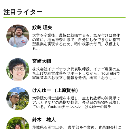
注目ライター
鮫島 理央
大学を卒業後、農協に就職するも、気が付けば農作
の道に。地元神奈川県で、自分にしかできない都市
型農業を実現するため、暗中模索の毎日。収穫より
も…
宮崎大輔
株式会社イチゴテック代表取締役。イチゴ農園の立
ち上げや経営改善をサポートしながら、YouTubeで
家庭菜園のお役立ち情報を発信。著書『おうち…
けんゆー （上原賢祐）
大学院の博士過程を中退し、生まれ故郷の沖縄県で
アボカドなどの果樹や野菜、多品目の植物を栽培し
ている。Youtubeチャンネル「けんゆーの農ラ…
鈴木 雄人
茨城県石岡市出身。 農学部を卒業後、青果卸会社に