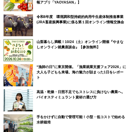
報アプリ「YAOYASAN」】
令和8年度 環境調和型持続的肉用牛生産体制推進事業
(JRA畜産振興事業)に係る第１回オンライン情報交換会
山梨暮らし満載！10/24（土）オンライン開催『やまな
しオンライン就農座談会』【参加無料】
“漁師の日”に東京開催。「漁業就業支援フェア2026」に
大人も子どもも来場。海の魅力が詰まった1日をレポー
ト
高温・乾燥・日照不足でもストレスに負けない農業へ。
バイオスティミュラント資材の選び方
手をかけずに自動で管理可能！小型・低コストで始める
水耕栽培