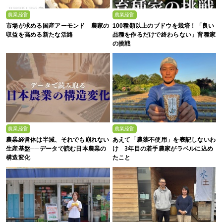
農業経営
農業経営
市場が求める国産アーモンド 農家の
100種類以上のブドウを栽培！「良い
収益を高める新たな活路
品種を作るだけで終わらない」育種家
の挑戦
農業経営
農業経営
農業経営体は半減、それでも崩れない
あえて「農薬不使用」を表記しないわ
生産基盤──データで読む日本農業の
け 3年目の若手農家がラベルに込め
構造変化
たこと