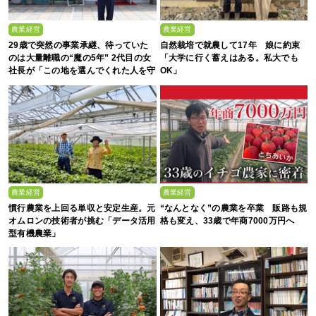
農業経営
農業経営
29歳で突然の事業承継、待っていた
自然栽培で就農して17年 娘に約束
のは大量離職の“魔の5年” 2代目の女
「大学に行く蓄えはある。私大でも
社長が「この地を選んでくれた人を守
OK」
る」と誓った日
農業経営
農業経営
慣行農業を上回る単収と安定生産。元
“なんとなく”の農業を卒業 販路も規
オムロンの技術者が挑む「データ活用
格も変え、33歳で年商7000万円へ
型有機農業」