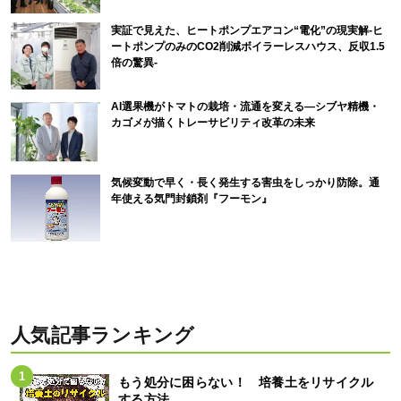
実証で見えた、ヒートポンプエアコン“電化”の現実解-ヒ
ートポンプのみのCO2削減ボイラーレスハウス、反収1.5
倍の驚異-
AI選果機がトマトの栽培・流通を変える―シブヤ精機・
カゴメが描くトレーサビリティ改革の未来
気候変動で早く・長く発生する害虫をしっかり防除。通
年使える気門封鎖剤『フーモン』
人気記事ランキング
もう処分に困らない！ 培養土をリサイクル
する方法