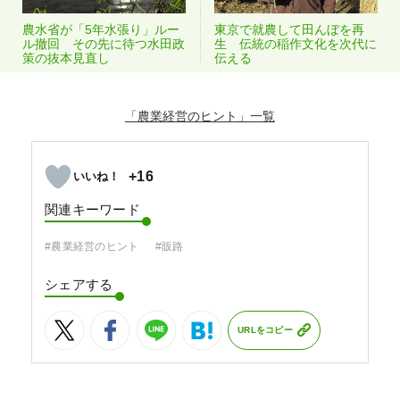
農水省が「5年水張り」ルー
東京で就農して田んぼを再
ル撤回 その先に待つ水田政
生 伝統の稲作文化を次代に
策の抜本見直し
伝える
「農業経営のヒント」
+16
関連キーワード
#農業経営のヒント
#販路
シェアする
URLをコピー