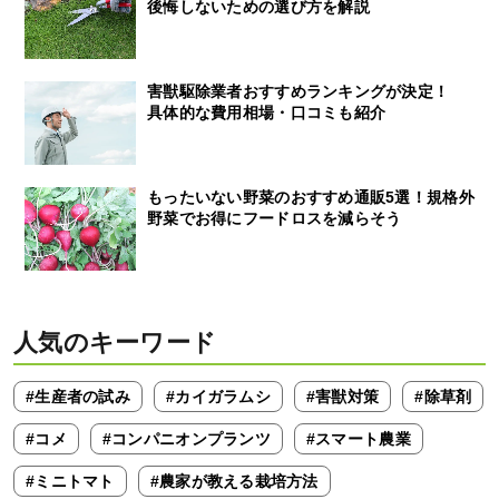
後悔しないための選び方を解説
害獣駆除業者おすすめランキングが決定！
具体的な費用相場・口コミも紹介
もったいない野菜のおすすめ通販5選！規格外
野菜でお得にフードロスを減らそう
人気のキーワード
#生産者の試み
#カイガラムシ
#害獣対策
#除草剤
#コメ
#コンパニオンプランツ
#スマート農業
#ミニトマト
#農家が教える栽培方法