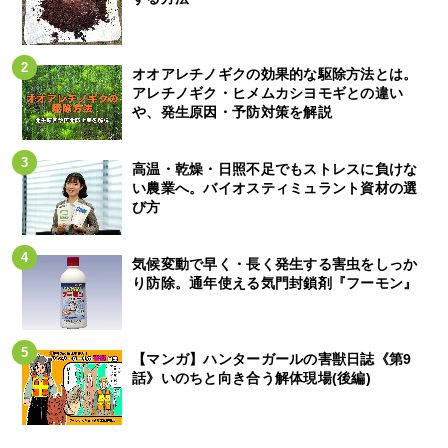
オオアレチノギクの効果的な駆除方法とは。
アレチノギク・ヒメムカシヨモギとの違い
や、発生原因・予防対策を解説
高温・乾燥・日照不足でもストレスに負けな
い農業へ。バイオスティミュラント資材の選
び方
気候変動で早く・長く発生する害虫をしっか
り防除。通年使える気門封鎖剤『フーモン』
【マンガ】ハンターガールの害獣日誌《第9
話》いのちと向き合う解体現場(後編)