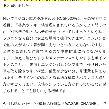
る
と思いました」
続いてラジコン式のRCHR800とRCSP530Aは、その安全性に
着目。「林業やスキー場管理をされている方からよく聞くの
が、刈払機で地面のハチの巣をつついてしまったという話。
ラジコンなら自分は安全な場所で操作できます。エンジン音
で他の人が近づく音が聞こえないということもないですし、
全体を見渡して作業できるので事故防止にもつながりま
す」。加えて運びやすさやメンテナンスのしやすさもポイン
トとのこと。「裏面もエンジン部もシンプルで、張り付いた
草を取り除きやすい構造。部品が少ない分、修理費も抑えら
れます。デザイン性の高さと原始的な構造のバランスの取り
方がすごくうまい。現場を知っている方が作っているなと感
じられる、とても頼りになる機械です！」
今回お話いただいた4機種の詳細は「WASABI CHANNEL」で