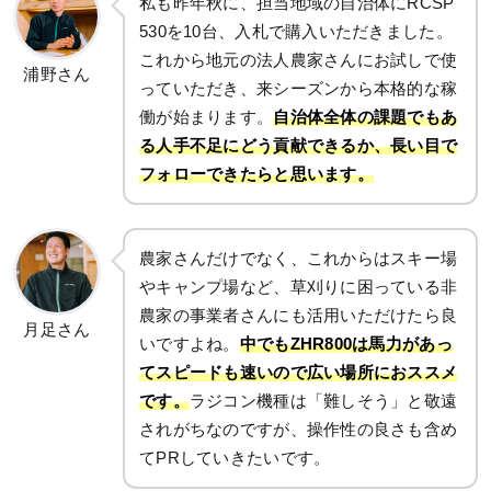
私も昨年秋に、担当地域の自治体にRCSP
530を10台、入札で購入いただきました。
これから地元の法人農家さんにお試しで使
浦野さん
っていただき、来シーズンから本格的な稼
働が始まります。
自治体全体の課題でもあ
る人手不足にどう貢献できるか、長い目で
フォローできたらと思います。
農家さんだけでなく、これからはスキー場
やキャンプ場など、草刈りに困っている非
農家の事業者さんにも活用いただけたら良
月足さん
いですよね。
中でもZHR800は馬力があっ
てスピードも速いので広い場所におススメ
です。
ラジコン機種は「難しそう」と敬遠
されがちなのですが、操作性の良さも含め
てPRしていきたいです。