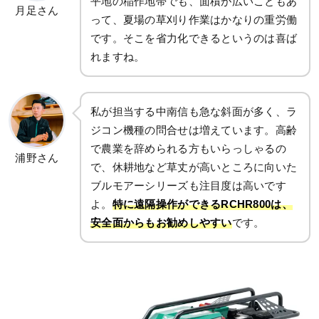
平地の稲作地帯でも、面積が広いこともあ
月足さん
って、夏場の草刈り作業はかなりの重労働
です。そこを省力化できるというのは喜ば
れますね。
私が担当する中南信も急な斜面が多く、ラ
ジコン機種の問合せは増えています。高齢
で農業を辞められる方もいらっしゃるの
浦野さん
で、休耕地など草丈が高いところに向いた
ブルモアーシリーズも注目度は高いです
よ。
特に遠隔操作ができるRCHR800は、
安全面からもお勧めしやすい
です。