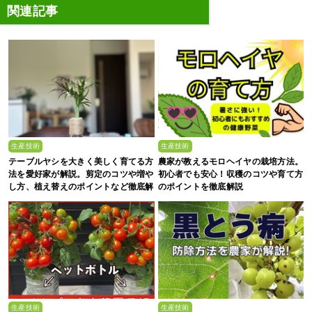
関連記事
生産技術
生産技術
テーブルヤシを大きく美しく育てる方
農家が教えるモロヘイヤの栽培方法。
法を愛好家が解説。剪定のコツや増や
初心者でも安心！収穫のコツや育て方
し方、植え替えのポイントなど徹底解
のポイントを徹底解説
剖
生産技術
生産技術