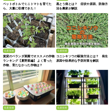
ペットボトルでミニトマトを育てた
黒とう病とは？ 症状や原因、防除方
ら、大量に収穫できた！
法を農家が解説
生産技術
生産技術
賃貸のベランダ菜園でオススメの作物
コニシキソウの駆除方法とは？ 発生
ランキング【夏野菜編】 よく育った
原因や効果的な予防対策を解説
作物、育たなかった作物は？
生産技術
生産技術