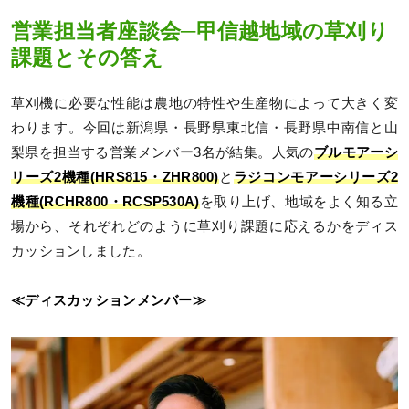
営業担当者座談会─甲信越地域の草刈り
課題とその答え
草刈機に必要な性能は農地の特性や生産物によって大きく変
わります。今回は新潟県・長野県東北信・長野県中南信と山
梨県を担当する営業メンバー3名が結集。人気の
ブルモアーシ
リーズ2機種(HRS815・ZHR800)
と
ラジコンモアーシリーズ2
機種(RCHR800・RCSP530A)
を取り上げ、地域をよく知る立
場から、それぞれどのように草刈り課題に応えるかをディス
カッションしました。
≪ディスカッションメンバー≫