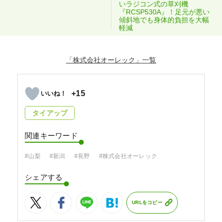
いラジコン式の草刈機
『RCSP530A』！足元が悪い
傾斜地でも身体的負担を大幅
軽減
「株式会社オーレック」
+15
タイアップ
関連キーワード
#山梨
#新潟
#長野
#株式会社オーレック
シェアする
URLをコピー