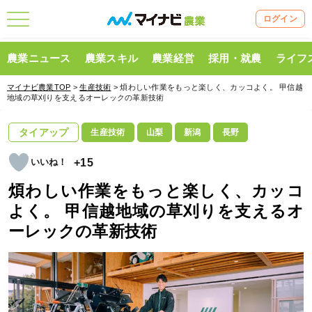
ログイン
農業ニュース
農業スキル
農業経営
採用・就農
ライフ
マイナビ農業TOP
>
生産技術
> 煩わしい作業をもっと楽しく、カッコよく。 甲信越
地域の草刈りを支えるオーレックの革新技術
タイアップ
生産技術
山梨
新潟
長野
+15
煩わしい作業をもっと楽しく、カッコ
よく。 甲信越地域の草刈りを支えるオ
ーレックの革新技術