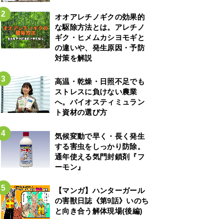
オオアレチノギクの効果的
な駆除方法とは。アレチノ
ギク・ヒメムカシヨモギと
の違いや、発生原因・予防
対策を解説
高温・乾燥・日照不足でも
ストレスに負けない農業
へ。バイオスティミュラン
ト資材の選び方
気候変動で早く・長く発生
する害虫をしっかり防除。
通年使える気門封鎖剤『フ
ーモン』
【マンガ】ハンターガール
の害獣日誌《第9話》いのち
と向き合う解体現場(後編)