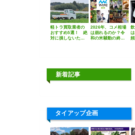
在
軽トラ買取業者の
2026年、コメ相場
飲
おすすめ5選！ 絶
は崩れるのか？令
は
対に損しないため
和の米騒動の終わ
頻
の選び方を解説
りを読む
店
策
新着記事
タイアップ企画