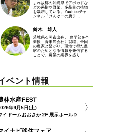
まれ故郷の沖縄県でアボカドな
どの果樹や野菜、多品目の植物
を栽培している。Youtubeチャ
ンネル「けんゆーの農ラ…
鈴木 雄人
茨城県石岡市出身。 農学部を卒
業後、青果卸会社に就職。全国
の農家と繋がり、現地で得た農
家のためとなる情報を発信する
ことで、農業の業界を盛り…
イベント情報
農林水産FEST
2026年9月5日(土)
マイドームおおさか 2F 展示ホールD
マイナビ移住フェア