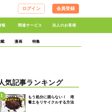
ログイン
会員登録
情報
関連サービス
法人のお客様
連載
漫画
特集
人気記事ランキング
もう処分に困らない！ 培
養土をリサイクルする方法