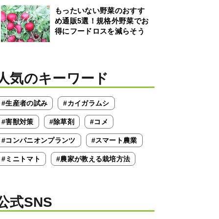
もったいない野菜のおすす
め通販5選！規格外野菜でお
得にフードロスを減らそう
人気のキーワード
#生産者の試み
#カイガラムシ
#害獣対策
#除草剤
#コメ
#コンパニオンプランツ
#スマート農業
#ミニトマト
#農家が教える栽培方法
公式SNS