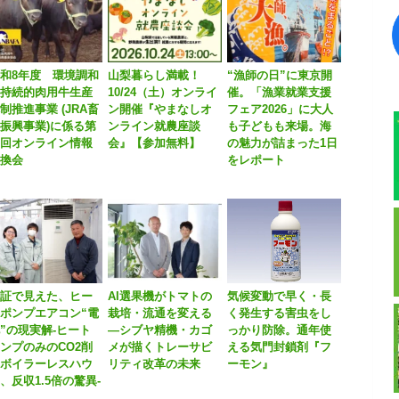
和8年度 環境調和
山梨暮らし満載！
“漁師の日”に東京開
型持続的肉用牛生産
10/24（土）オンライ
催。「漁業就業支援
制推進事業 (JRA畜
ン開催『やまなしオ
フェア2026」に大人
振興事業)に係る第
ンライン就農座談
も子どもも来場。海
１回オンライン情報
会』【参加無料】
の魅力が詰まった1日
交換会
をレポート
実証で見えた、ヒー
AI選果機がトマトの
気候変動で早く・長
ポンプエアコン“電
栽培・流通を変える
く発生する害虫をし
”の現実解-ヒート
―シブヤ精機・カゴ
っかり防除。通年使
ンプのみのCO2削
メが描くトレーサビ
える気門封鎖剤『フ
減ボイラーレスハウ
リティ改革の未来
ーモン』
、反収1.5倍の驚異-