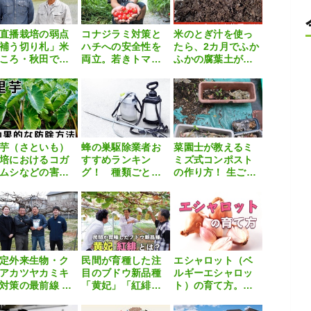
直播栽培の弱点
コナジラミ対策と
米のとぎ汁を使っ
補う切り札」米
ハチへの安全性を
たら、2カ月でふか
ころ・秋田で広
両立。若きトマト
ふかの腐葉土がで
るルミビア™FS
生産者が「エフィ
きた！
よるイネミズゾ
コン®SL」で描く
ムシ対策
持続可能な防除戦
略
芋（さといも）
蜂の巣駆除業者お
菜園士が教えるミ
培におけるコガ
すすめランキン
ミズ式コンポスト
ムシなどの害虫
グ！ 種類ごとの
の作り方！ 生ごみ
策！効果的な防
費用相場や業者の
が極上の肥料に化
方法おすすめ5選
選び方を解説
けるマル秘テクニ
紹介
ックを伝授
定外来生物・ク
民間が育種した注
エシャロット（ベ
アカツヤカミキ
目のブドウ新品種
ルギーエシャロッ
対策の最前線 〜
「黄妃」「紅緋」
ト）の育て方。栽
スピランが拓く
に迫る！
培方法や失敗しな
樹害虫防除の現
いためのポイント