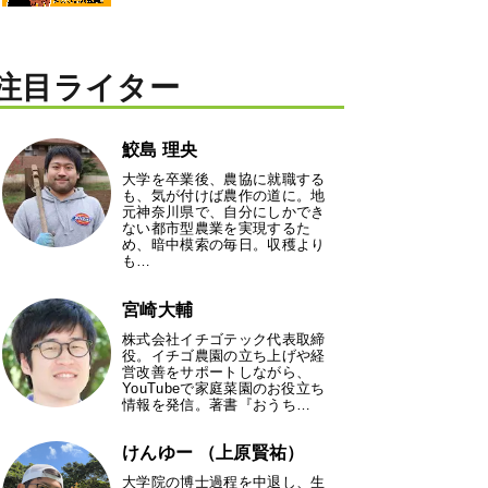
注目ライター
鮫島 理央
大学を卒業後、農協に就職する
も、気が付けば農作の道に。地
元神奈川県で、自分にしかでき
ない都市型農業を実現するた
め、暗中模索の毎日。収穫より
も…
宮崎大輔
株式会社イチゴテック代表取締
役。イチゴ農園の立ち上げや経
営改善をサポートしながら、
YouTubeで家庭菜園のお役立ち
情報を発信。著書『おうち…
けんゆー （上原賢祐）
大学院の博士過程を中退し、生