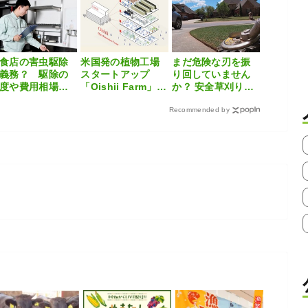
地〜
を農家が解説
食店の害虫駆除
米国発の植物工場
まだ危険な刃を振
義務？ 駆除の
スタートアップ
り回していません
度や費用相場、
「Oishii Farm」が
か？ 安全草刈りツ
舗でできる予防
東京に研究拠点開
ールの決定版
も解説
設
Recommended by
「Superカルマー
PRO」