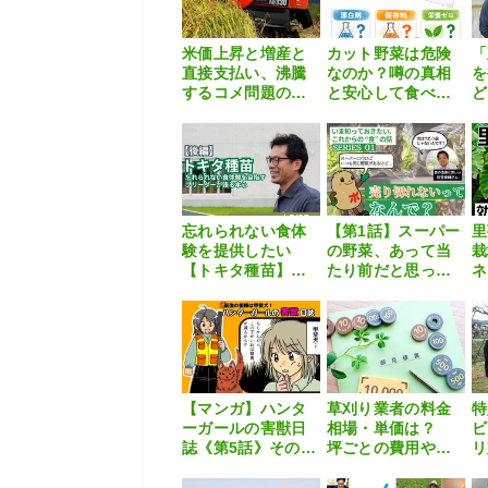
米価上昇と増産と
カット野菜は危険
「
直接支払い、沸騰
なのか？噂の真相
を
するコメ問題の先
と安心して食べる
ど
に待つ水田政策見
ためのポイント
が
直し
に
ウ
忘れられない食体
【第1話】スーパー
里
験を提供したい
の野菜、あって当
栽
【トキタ種苗】ブ
たり前だと思って
ネ
リーダーチーフに
いたら、実はすご
対
インタビュー【種
い仕組みがあった
除
苗メーカー探訪記
【いま知っておき
を
Vol.6｜後編】
たい、これから
の”食”の話】
【マンガ】ハンタ
草刈り業者の料金
特
ーガールの害獣日
相場・単価は？
ビ
誌《第5話》その名
坪ごとの費用や安
リ
は「甲斐犬」
く抑えるコツを徹
モ
底解説
果