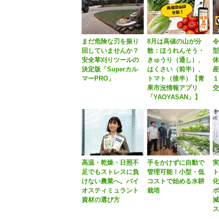
まだ危険な刃を振り
8月は高値の山が分
令
回していませんか？
散：ほうれんそう・
安全草刈りツールの
きゅうり（通し）、
体
決定版「Superカル
はくさい（前半）、
産
マーPRO」
トマト（後半）【青
果市況情報アプリ
「YAOYASAN」】
高温・乾燥・日照不
手をかけずに自動で
足でもストレスに負
管理可能！小型・低
ト
けない農業へ。バイ
コストで始める水耕
化
オスティミュラント
栽培
ポ
資材の選び方
ス