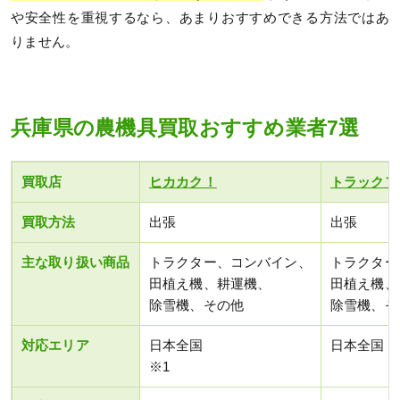
や安全性を重視するなら、あまりおすすめできる方法ではあ
りません。
兵庫県の農機具買取おすすめ業者7選
買取店
ヒカカク！
トラックフ
買取方法
出張
出張
主な取り扱い商品
トラクター、コンバイン、
トラクター
田植え機、耕運機、
田植え機、
除雪機、その他
除雪機、そ
対応エリア
日本全国
日本全国
※1