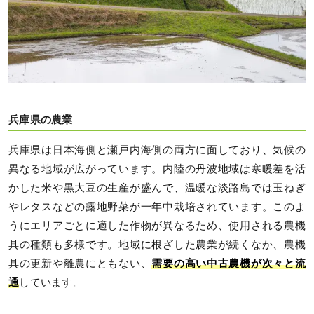
兵庫県の農業
兵庫県は日本海側と瀬戸内海側の両方に面しており、気候の
異なる地域が広がっています。内陸の丹波地域は寒暖差を活
かした米や黒大豆の生産が盛んで、温暖な淡路島では玉ねぎ
やレタスなどの露地野菜が一年中栽培されています。このよ
うにエリアごとに適した作物が異なるため、使用される農機
具の種類も多様です。地域に根ざした農業が続くなか、農機
具の更新や離農にともない、
需要の高い中古農機が次々と流
通
しています。