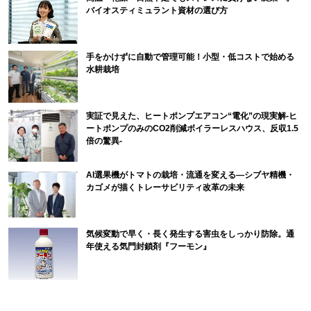
バイオスティミュラント資材の選び方
手をかけずに自動で管理可能！小型・低コストで始める
水耕栽培
実証で見えた、ヒートポンプエアコン“電化”の現実解-ヒ
ートポンプのみのCO2削減ボイラーレスハウス、反収1.5
倍の驚異-
AI選果機がトマトの栽培・流通を変える―シブヤ精機・
カゴメが描くトレーサビリティ改革の未来
気候変動で早く・長く発生する害虫をしっかり防除。通
年使える気門封鎖剤『フーモン』