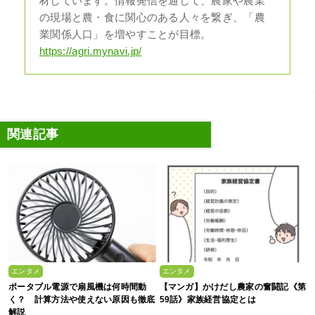
材しています。情報発信を通して、農家や農業
の現場と農・食に関心のある人々を繋ぎ、「農
業関係人口」を増やすことが目標。
https://agri.mynavi.jp/
関連記事
エンタメ
エンタメ
ポータブル電源で扇風機は何時間動
【マンガ】かけだし農家の奮闘記《第
く？ 計算方法や使えない原因も徹底
59話》家族経営協定とは
解説