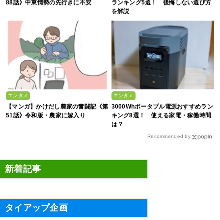
88話》中東情勢の先行きに不安
ランキング5選！ 後悔しない選び方
を解説
エンタメ
エンタメ
【マンガ】かけだし農家の奮闘記《第
3000Whポータブル電源おすすめラン
51話》令和版・農家に嫁入り
キング8選！ 使える家電・稼働時間
は？
Recommended by
新着記事
タイアップ企画