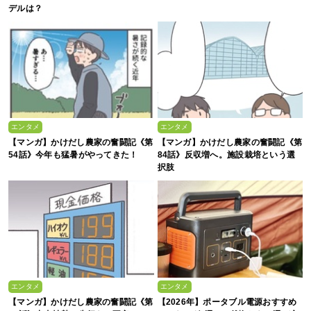
デルは？
エンタメ
エンタメ
【マンガ】かけだし農家の奮闘記《第
【マンガ】かけだし農家の奮闘記《第
54話》今年も猛暑がやってきた！
84話》反収増へ。施設栽培という選
択肢
エンタメ
エンタメ
【マンガ】かけだし農家の奮闘記《第
【2026年】ポータブル電源おすすめ