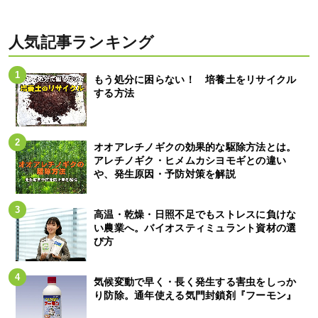
人気記事ランキング
もう処分に困らない！ 培養土をリサイクル
する方法
オオアレチノギクの効果的な駆除方法とは。
アレチノギク・ヒメムカシヨモギとの違い
や、発生原因・予防対策を解説
高温・乾燥・日照不足でもストレスに負けな
い農業へ。バイオスティミュラント資材の選
び方
気候変動で早く・長く発生する害虫をしっか
り防除。通年使える気門封鎖剤『フーモン』