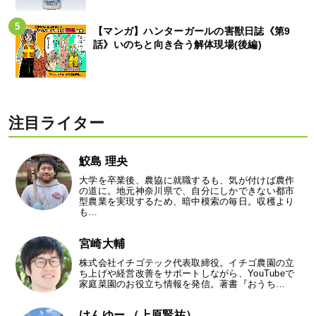
【マンガ】ハンターガールの害獣日誌《第9
話》いのちと向き合う解体現場(後編)
注目ライター
鮫島 理央
大学を卒業後、農協に就職するも、気が付けば農作
の道に。地元神奈川県で、自分にしかできない都市
型農業を実現するため、暗中模索の毎日。収穫より
も…
宮崎大輔
株式会社イチゴテック代表取締役。イチゴ農園の立
ち上げや経営改善をサポートしながら、YouTubeで
家庭菜園のお役立ち情報を発信。著書『おうち…
けんゆー （上原賢祐）