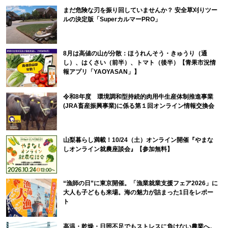
まだ危険な刃を振り回していませんか？ 安全草刈りツー
ルの決定版「SuperカルマーPRO」
8月は高値の山が分散：ほうれんそう・きゅうり（通
し）、はくさい（前半）、トマト（後半）【青果市況情
報アプリ「YAOYASAN」】
令和8年度 環境調和型持続的肉用牛生産体制推進事業
(JRA畜産振興事業)に係る第１回オンライン情報交換会
山梨暮らし満載！10/24（土）オンライン開催『やまな
しオンライン就農座談会』【参加無料】
“漁師の日”に東京開催。「漁業就業支援フェア2026」に
大人も子どもも来場。海の魅力が詰まった1日をレポー
ト
高温・乾燥・日照不足でもストレスに負けない農業へ。