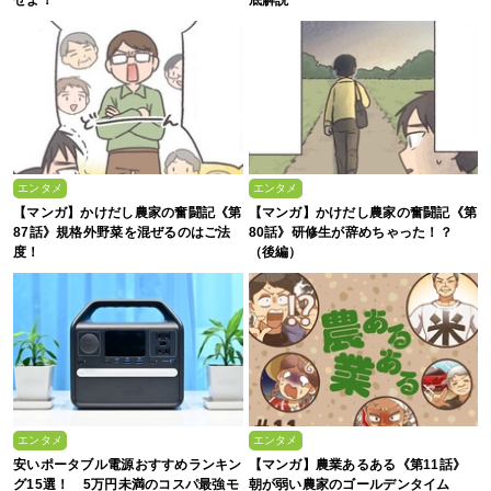
せよ！
底解説
エンタメ
エンタメ
【マンガ】かけだし農家の奮闘記《第
【マンガ】かけだし農家の奮闘記《第
87話》規格外野菜を混ぜるのはご法
80話》研修生が辞めちゃった！？
度！
（後編）
エンタメ
エンタメ
安いポータブル電源おすすめランキン
【マンガ】農業あるある《第11話》
グ15選！ 5万円未満のコスパ最強モ
朝が弱い農家のゴールデンタイム