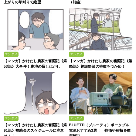
上がりの草刈りで絶望
（前編）
エンタメ
エンタメ
【マンガ】かけだし農家の奮闘記《第
【マンガ】かけだし農家の奮闘記《第
53話》大事件！農地の貸しはがし
85話》施設野菜の特徴をつかめ！
エンタメ
エンタメ
【マンガ】かけだし農家の奮闘記《第
BLUETTI（ブルーティ）ポータブル
91話》補助金のスケジュールに注意
電源おすすめ3選！ 特徴や種類を徹