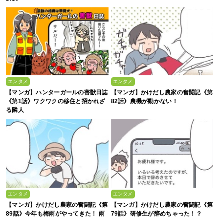
エンタメ
エンタメ
【マンガ】ハンターガールの害獣日誌
【マンガ】かけだし農家の奮闘記《第
《第1話》ワクワクの移住と招かれざ
82話》農機が動かない！
る隣人
エンタメ
エンタメ
【マンガ】かけだし農家の奮闘記《第
【マンガ】かけだし農家の奮闘記《第
89話》今年も梅雨がやってきた！ 雨
79話》研修生が辞めちゃった！？