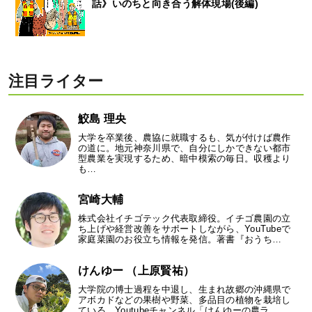
話》いのちと向き合う解体現場(後編)
注目ライター
鮫島 理央
大学を卒業後、農協に就職するも、気が付けば農作
の道に。地元神奈川県で、自分にしかできない都市
型農業を実現するため、暗中模索の毎日。収穫より
も…
宮崎大輔
株式会社イチゴテック代表取締役。イチゴ農園の立
ち上げや経営改善をサポートしながら、YouTubeで
家庭菜園のお役立ち情報を発信。著書『おうち…
けんゆー （上原賢祐）
大学院の博士過程を中退し、生まれ故郷の沖縄県で
アボカドなどの果樹や野菜、多品目の植物を栽培し
ている。Youtubeチャンネル「けんゆーの農ラ…