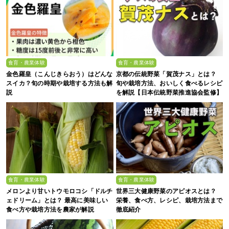
食育・農業体験
食育・農業体験
金色羅皇（こんじきらおう）はどんな
京都の伝統野菜「賀茂ナス」とは？
スイカ？旬の時期や栽培する方法も解
旬や栽培方法、おいしく食べるレシピ
説
を解説【日本伝統野菜推進協会監修】
食育・農業体験
食育・農業体験
メロンより甘いトウモロコシ「ドルチ
世界三大健康野菜のアピオスとは？
ェドリーム」とは？ 最高に美味しい
栄養、食べ方、レシピ、栽培方法まで
食べ方や栽培方法を農家が解説
徹底紹介