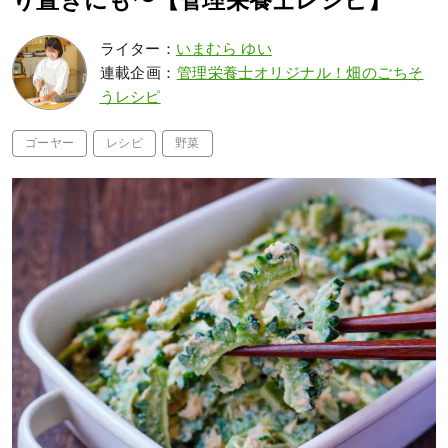
り置きにも〜【管理栄養士レシピ】
ライター：
いまむら ゆい
連載企画：
管理栄養士オリジナル！畑のごちそ
うレシピ
ゴーヤー
レシピ
野菜