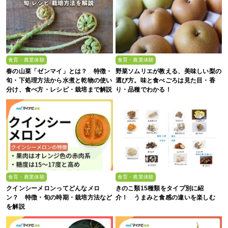
食育・農業体験
食育・農業体験
春の山菜「ゼンマイ」とは？ 特徴・
野菜ソムリエが教える、美味しい梨の
旬・下処理方法から水煮と乾物の使い
選び方。味と食べごろは見た目・香
分け、食べ方・レシピ・栽培まで解説
り・品種でわかる！
食育・農業体験
食育・農業体験
クインシーメロンってどんなメロ
きのこ類15種類をタイプ別に紹
ン？ 特徴・旬の時期・栽培方法など
介！ うまみと食感の違いを楽しむ
を解説