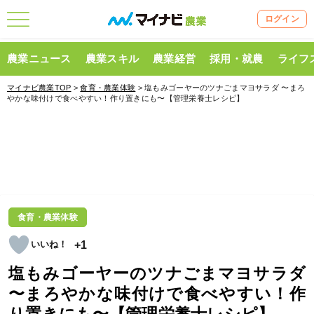
ログイン
農業ニュース
農業スキル
農業経営
採用・就農
ライフ
マイナビ農業TOP
>
食育・農業体験
> 塩もみゴーヤーのツナごまマヨサラダ 〜まろ
やかな味付けで食べやすい！作り置きにも〜【管理栄養士レシピ】
食育・農業体験
+1
塩もみゴーヤーのツナごまマヨサラダ
〜まろやかな味付けで食べやすい！作