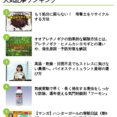
人気記事ランキング
もう処分に困らない！ 培養土をリサイクル
する方法
オオアレチノギクの効果的な駆除方法とは。
アレチノギク・ヒメムカシヨモギとの違い
や、発生原因・予防対策を解説
高温・乾燥・日照不足でもストレスに負けな
い農業へ。バイオスティミュラント資材の選
び方
気候変動で早く・長く発生する害虫をしっか
り防除。通年使える気門封鎖剤『フーモン』
【マンガ】ハンターガールの害獣日誌《第9