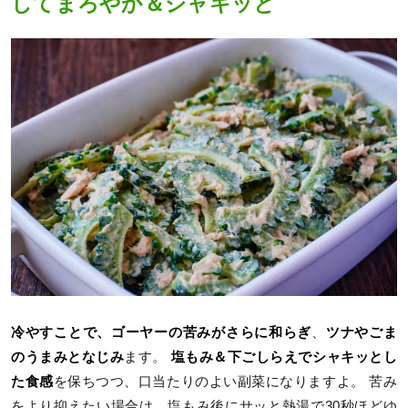
してまろやか＆シャキッと
冷やすことで、ゴーヤーの苦みがさらに和らぎ
、
ツナやごま
のうまみとなじみ
ます。
塩もみ＆下ごしらえでシャキッとし
た食感
を保ちつつ、口当たりのよい副菜になりますよ。 苦み
をより抑えたい場合は、塩もみ後にサッと熱湯で30秒ほどゆ