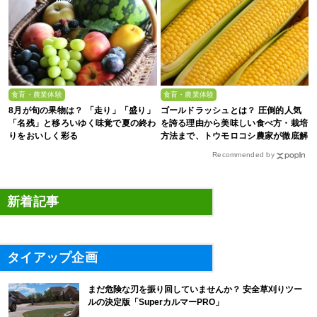
食育・農業体験
食育・農業体験
8月が旬の果物は？ 「走り」「盛り」
ゴールドラッシュとは？ 圧倒的人気
「名残」と移ろいゆく味覚で夏の終わ
を誇る理由から美味しい食べ方・栽培
りをおいしく彩る
方法まで、トウモロコシ農家が徹底解
説
Recommended by
新着記事
タイアップ企画
まだ危険な刃を振り回していませんか？ 安全草刈りツー
ルの決定版「SuperカルマーPRO」