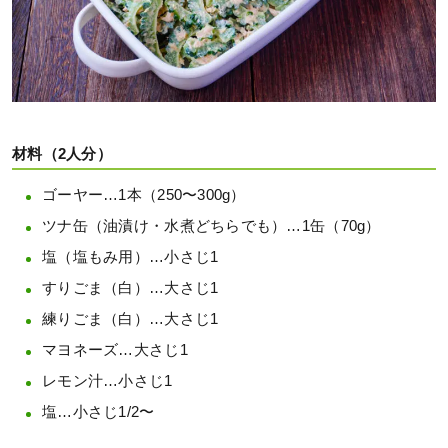
材料（2人分）
ゴーヤー…1本（250〜300g）
ツナ缶（油漬け・水煮どちらでも）…1缶（70g）
塩（塩もみ用）…小さじ1
すりごま（白）…大さじ1
練りごま（白）…大さじ1
マヨネーズ…大さじ1
レモン汁…小さじ1
塩…小さじ1/2〜