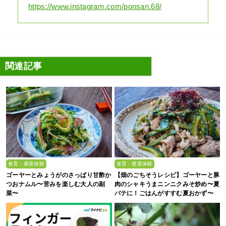
https://www.instagram.com/ponsan.68/
関連記事
食育・農業体験
食育・農業体験
ゴーヤーとみょうがのさっぱり甘酢か
【畑のごちそうレシピ】ゴーヤーと豚
つおナムル〜苦みを楽しむ大人の副
肉のシャキうまニンニクみそ炒め〜夏
菜〜
バテに！ごはんがすすむ夏おかず〜