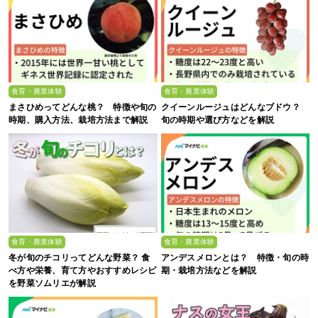
食育・農業体験
食育・農業体験
まさひめってどんな桃？ 特徴や旬の
クイーンルージュはどんなブドウ？
時期、購入方法、栽培方法まで解説
旬の時期や選び方などを解説
食育・農業体験
食育・農業体験
冬が旬のチコリってどんな野菜？ 食
アンデスメロンとは？ 特徴・旬の時
べ方や栄養、育て方やおすすめレシピ
期・栽培方法などを解説
を野菜ソムリエが解説