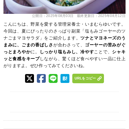
公開日：
2025年08月03日
最終更新日：
2025年08月12日
こんにちは、野菜を愛する管理栄養士・いまむらゆいです。
今回は、夏にぴったりのさっぱり副菜「塩もみゴーヤーのツ
ナごまマヨサラダ」をご紹介します。
ツナとマヨネーズのう
まみに、ごまの香ばしさ
が合わさって、
ゴーヤーの苦みがぐ
っとまろやか
に。
しっかり塩もみし、冷やす
ことで、
シャキ
ッと食感をキープ
しながら、驚くほど食べやすい一品に仕上
がりますよ。ぜひ作ってみてくださいね。
URLをコピー