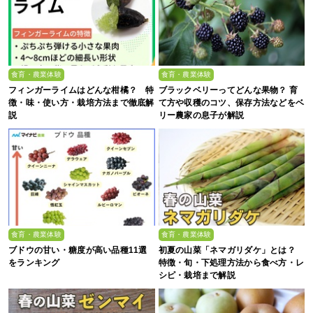
食育・農業体験
食育・農業体験
フィンガーライムはどんな柑橘？ 特
ブラックベリーってどんな果物？ 育
徴・味・使い方・栽培方法まで徹底解
て方や収穫のコツ、保存方法などをベ
説
リー農家の息子が解説
食育・農業体験
食育・農業体験
ブドウの甘い・糖度が高い品種11選
初夏の山菜「ネマガリダケ」とは？
をランキング
特徴・旬・下処理方法から食べ方・レ
シピ・栽培まで解説