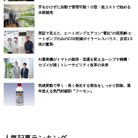
手をかけずに自動で管理可能！小型・低コストで始める
水耕栽培
実証で見えた、ヒートポンプエアコン“電化”の現実解-ヒ
ートポンプのみのCO2削減ボイラーレスハウス、反収1.5
倍の驚異-
AI選果機がトマトの栽培・流通を変える―シブヤ精機・
カゴメが描くトレーサビリティ改革の未来
気候変動で早く・長く発生する害虫をしっかり防除。通
年使える気門封鎖剤『フーモン』