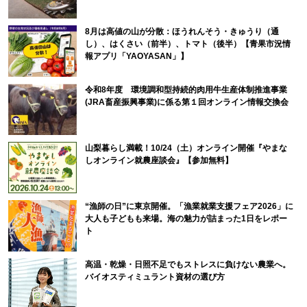
8月は高値の山が分散：ほうれんそう・きゅうり（通
し）、はくさい（前半）、トマト（後半）【青果市況情
報アプリ「YAOYASAN」】
令和8年度 環境調和型持続的肉用牛生産体制推進事業
(JRA畜産振興事業)に係る第１回オンライン情報交換会
山梨暮らし満載！10/24（土）オンライン開催『やまな
しオンライン就農座談会』【参加無料】
“漁師の日”に東京開催。「漁業就業支援フェア2026」に
大人も子どもも来場。海の魅力が詰まった1日をレポー
ト
高温・乾燥・日照不足でもストレスに負けない農業へ。
バイオスティミュラント資材の選び方