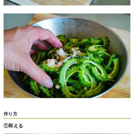
作り方
①和える