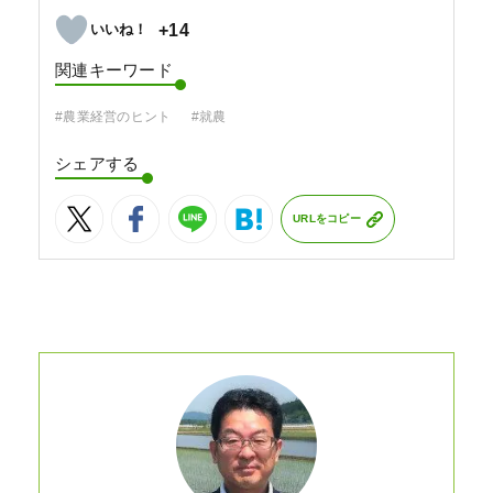
+14
関連キーワード
#農業経営のヒント
#就農
シェアする
URLをコピー