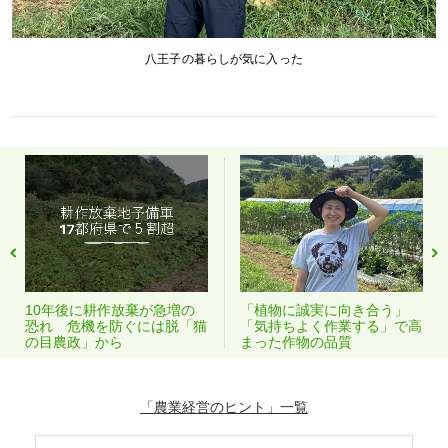
八王子の暮らしが気に入った
「植物に誠実に向き合う」
10年後に耕作放棄が急増の
「気持ちよく作業する」で高
恐れ 危機を防ぐには脱「猫
まった作物の品質
の目農政」から
「農業経営のヒント」