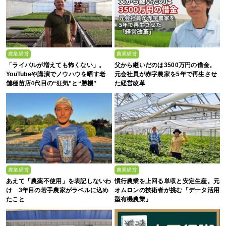
農業経営
農業経営
「ライバルが増えても怖くない」。
父から継いだのは3500万円の借金。
YouTubeや講演でノウハウを晒す老
元会社員が赤字農家を5年で再生させ
舗種苗店4代目の“狂気”と“勝機”
た経営改革
農業経営
農業経営
あえて「農薬不使用」を表記しないわ
慣行農業を上回る単収と安定生産。元
け 3年目の若手農家がラベルに込め
オムロンの技術者が挑む「データ活用
たこと
型有機農業」