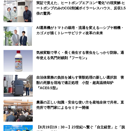
実証で見えた、ヒートポンプエアコン“電化”の現実解-ヒ
ートポンプのみのCO2削減ボイラーレスハウス、反収1.5
倍の驚異-
AI選果機がトマトの栽培・流通を変える―シブヤ精機・
カゴメが描くトレーサビリティ改革の未来
気候変動で早く・長く発生する害虫をしっかり防除。通
年使える気門封鎖剤『フーモン』
自治体業務の負担を減らす害獣処理の新しい選択肢 害
獣の死骸を現地で適正処理 小型・超高温焼却炉
『ACE0.5型』
農薬の正しい知識・安全な使い方を産地全体で共有。直
売所で専門家によるセミナー開催
【8月19日19：30～】23世紀へ繋ぐ「自立経営」と「脱