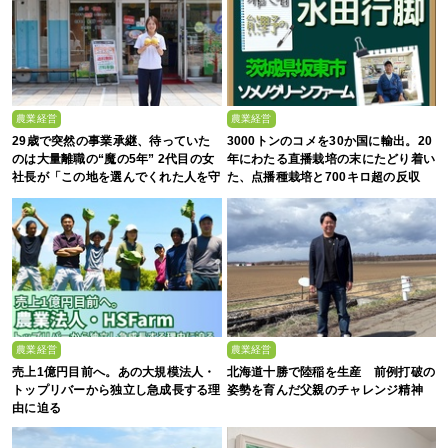
農業経営
農業経営
29歳で突然の事業承継、待っていた
3000トンのコメを30か国に輸出。20
のは大量離職の“魔の5年” 2代目の女
年にわたる直播栽培の末にたどり着い
社長が「この地を選んでくれた人を守
た、点播種栽培と700キロ超の反収
る」と誓った日
農業経営
農業経営
売上1億円目前へ。あの大規模法人・
北海道十勝で陸稲を生産 前例打破の
トップリバーから独立し急成長する理
姿勢を育んだ父親のチャレンジ精神
由に迫る