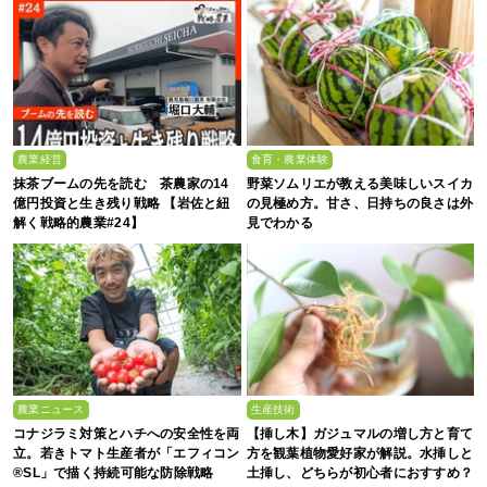
農業経営
食育・農業体験
抹茶ブームの先を読む 茶農家の14
野菜ソムリエが教える美味しいスイカ
億円投資と生き残り戦略 【岩佐と紐
の見極め方。甘さ、日持ちの良さは外
解く戦略的農業#24】
見でわかる
農業ニュース
生産技術
コナジラミ対策とハチへの安全性を両
【挿し木】ガジュマルの増し方と育て
立。若きトマト生産者が「エフィコン
方を観葉植物愛好家が解説。水挿しと
®SL」で描く持続可能な防除戦略
土挿し、どちらが初心者におすすめ？