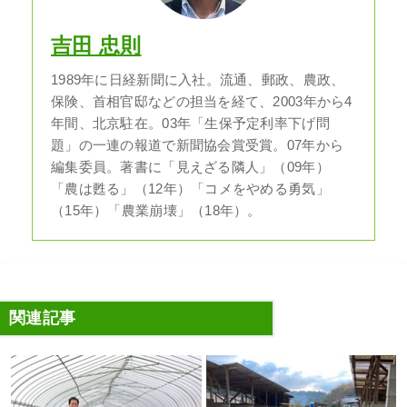
吉田 忠則
1989年に日経新聞に入社。流通、郵政、農政、
保険、首相官邸などの担当を経て、2003年から4
年間、北京駐在。03年「生保予定利率下げ問
題」の一連の報道で新聞協会賞受賞。07年から
編集委員。著書に「見えざる隣人」（09年）
「農は甦る」（12年）「コメをやめる勇気」
（15年）「農業崩壊」（18年）。
関連記事