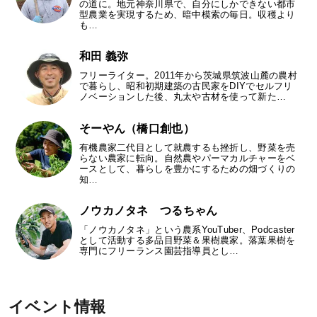
の道に。地元神奈川県で、自分にしかできない都市
型農業を実現するため、暗中模索の毎日。収穫より
も…
和田 義弥
フリーライター。2011年から茨城県筑波山麓の農村
で暮らし、昭和初期建築の古民家をDIYでセルフリ
ノベーションした後、丸太や古材を使って新た…
そーやん（橋口創也）
有機農家二代目として就農するも挫折し、野菜を売
らない農家に転向。自然農やパーマカルチャーをベ
ースとして、暮らしを豊かにするための畑づくりの
知…
ノウカノタネ つるちゃん
「ノウカノタネ」という農系YouTuber、Podcaster
として活動する多品目野菜＆果樹農家。落葉果樹を
専門にフリーランス園芸指導員とし…
イベント情報