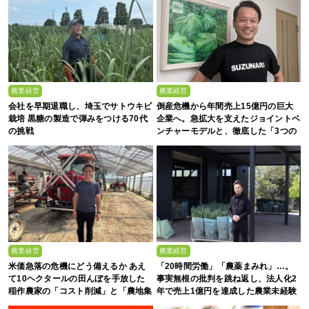
農業経営
農業経営
会社を早期退職し、埼玉でサトウキビ
倒産危機から年間売上15億円の巨大
栽培 黒糖の製造で弾みをつける70代
企業へ。急拡大を支えたジョイントベ
の挑戦
ンチャーモデルと、徹底した「3つの
ルール」
農業経営
農業経営
米価急落の危機にどう備えるか あえ
「20時間労働」「農薬まみれ」…。
て10ヘクタールの田んぼを手放した
事実無根の批判を跳ね返し、法人化2
稲作農家の「コスト削減」と「農地集
年で売上1億円を達成した農業未経験
約」
の若者たち