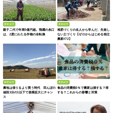
農業経営
農業経営
親子二代で年商5億円超。飛躍の糸口
堆肥づくりの名人から学んだ、失敗し
は、2度にわたる作物の全転換
ない土づくり【ゼロからはじめる独立
農家#72】
農業経営
農業経営
農地は借りるより買う時代 田んぼの
食品の消費税0％で農家は損する？得
値段3分の1以下で規模拡大にチャン
する？これからの影響と対策
ス