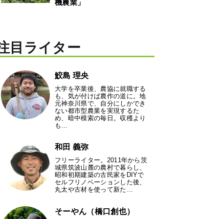
機農業」
注目ライター
鮫島 理央
大学を卒業後、農協に就職する
も、気が付けば農作の道に。地
元神奈川県で、自分にしかでき
ない都市型農業を実現するた
め、暗中模索の毎日。収穫より
も…
和田 義弥
フリーライター。2011年から茨
城県筑波山麓の農村で暮らし、
昭和初期建築の古民家をDIYで
セルフリノベーションした後、
丸太や古材を使って新た…
そーやん（橋口創也）