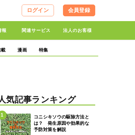
ログイン
会員登録
情報
関連サービス
法人のお客様
連載
漫画
特集
人気記事ランキング
コニシキソウの駆除方法と
は？ 発生原因や効果的な
予防対策を解説