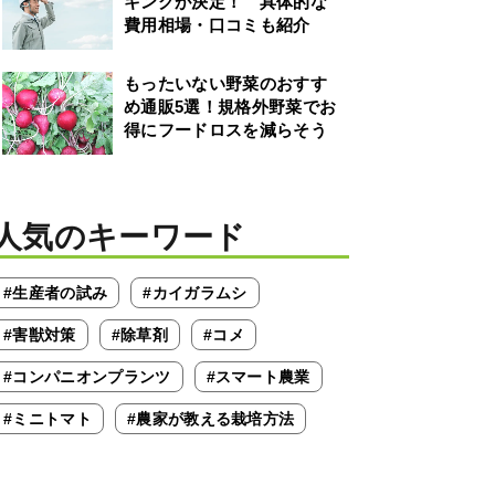
キングが決定！ 具体的な
費用相場・口コミも紹介
もったいない野菜のおすす
め通販5選！規格外野菜でお
得にフードロスを減らそう
人気のキーワード
#生産者の試み
#カイガラムシ
#害獣対策
#除草剤
#コメ
#コンパニオンプランツ
#スマート農業
#ミニトマト
#農家が教える栽培方法