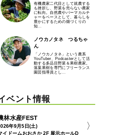
有機農家二代目として就農する
も挫折し、野菜を売らない農家
に転向。自然農やパーマカルチ
ャーをベースとして、暮らしを
豊かにするための畑づくりの
知…
ノウカノタネ つるちゃ
ん
「ノウカノタネ」という農系
YouTuber、Podcasterとして活
動する多品目野菜＆果樹農家。
落葉果樹を専門にフリーランス
園芸指導員とし…
イベント情報
農林水産FEST
2026年9月5日(土)
マイドームおおさか 2F 展示ホールD