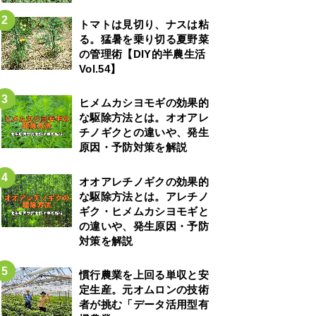
トマトは見切り、ナスは粘
る。猛暑を乗り切る夏野菜
の管理術【DIY的半農生活
Vol.54】
ヒメムカシヨモギの効果的
な駆除方法とは。オオアレ
チノギクとの違いや、発生
原因・予防対策を解説
オオアレチノギクの効果的
な駆除方法とは。アレチノ
ギク・ヒメムカシヨモギと
の違いや、発生原因・予防
対策を解説
慣行農業を上回る単収と安
定生産。元オムロンの技術
者が挑む「データ活用型有