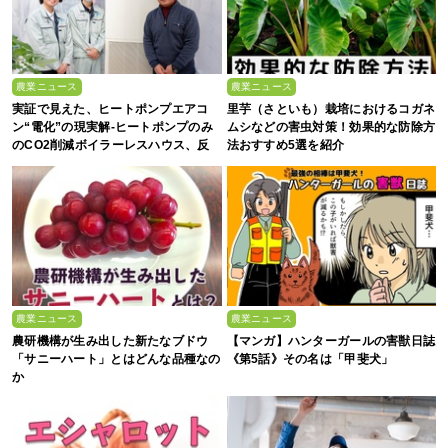
農業ニュース
農業ニュース
実証で見えた、ヒートポンプエアコ
里芋（さといも）栽培におけるコガネ
ン“電化”の現実解-ヒートポンプのみ
ムシなどの害虫対策！効果的な防除方
のCO2削減ボイラーレスハウス、反
法おすすめ5選を紹介
収1.5倍の驚異-
農業ニュース
農業ニュース
農研機構が生み出した新たなブドウ
【マンガ】ハンターガールの害獣日誌
「サニーハート」とはどんな品種なの
《第5話》その名は「甲斐犬」
か