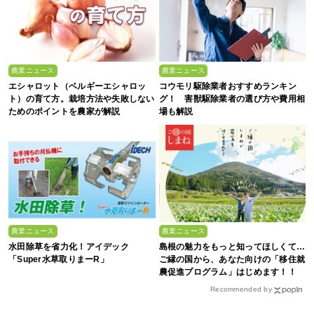
農業ニュース
農業ニュース
エシャロット（ベルギーエシャロッ
コウモリ駆除業者おすすめランキン
ト）の育て方。栽培方法や失敗しない
グ！ 害獣駆除業者の選び方や費用相
ためのポイントを農家が解説
場も解説
農業ニュース
農業ニュース
水田除草を省力化！アイデック
島根の魅力をもっと知ってほしくて…
「Super水草取りまーR」
ご縁の国から、あなた向けの「移住就
農促進プログラム」はじめます！！
Recommended by