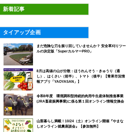
新着記事
タイアップ企画
まだ危険な刃を振り回していませんか？ 安全草刈りツー
ルの決定版「SuperカルマーPRO」
8月は高値の山が分散：ほうれんそう・きゅうり（通
し）、はくさい（前半）、トマト（後半）【青果市況情
報アプリ「YAOYASAN」】
令和8年度 環境調和型持続的肉用牛生産体制推進事業
(JRA畜産振興事業)に係る第１回オンライン情報交換会
山梨暮らし満載！10/24（土）オンライン開催『やまな
しオンライン就農座談会』【参加無料】