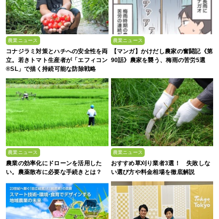
農業ニュース
農業ニュース
コナジラミ対策とハチへの安全性を両
【マンガ】かけだし農家の奮闘記《第
立。若きトマト生産者が「エフィコン
90話》農家を襲う、梅雨の苦労5選
®SL」で描く持続可能な防除戦略
農業ニュース
農業ニュース
農業の効率化にドローンを活用した
おすすめ草刈り業者3選！ 失敗しな
い。農薬散布に必要な手続きとは？
い選び方や料金相場を徹底解説