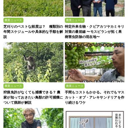
農業ニュース
農業ニュース
芝刈りのベストな頻度は？ 種類別の
特定外来生物・クビアカツヤカミキリ
年間スケジュールや具体的な手順を解
対策の最前線 〜モスピランが拓く果
説
樹害虫防除の現在地〜
農業ニュース
農業ニュース
狩猟免許がなくても捕獲できる？ 農
手間もコストもかかる。それでもマス
家が知っておきたい鳥獣の許可捕獲に
カット・オブ・アレキサンドリアを作
ついて猟師が解説
り続けるワケ