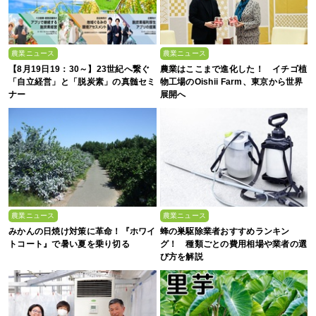
農業ニュース
農業ニュース
【8月19日19：30～】23世紀へ繋ぐ
農業はここまで進化した！ イチゴ植
「自立経営」と「脱炭素」の真髄セミ
物工場のOishii Farm、東京から世界
ナー
展開へ
農業ニュース
農業ニュース
みかんの日焼け対策に革命！『ホワイ
蜂の巣駆除業者おすすめランキン
トコート』で暑い夏を乗り切る
グ！ 種類ごとの費用相場や業者の選
び方を解説