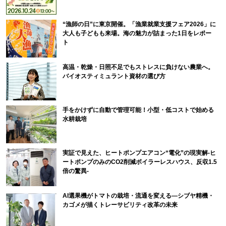
“漁師の日”に東京開催。「漁業就業支援フェア2026」に
大人も子どもも来場。海の魅力が詰まった1日をレポー
ト
高温・乾燥・日照不足でもストレスに負けない農業へ。
バイオスティミュラント資材の選び方
手をかけずに自動で管理可能！小型・低コストで始める
水耕栽培
実証で見えた、ヒートポンプエアコン“電化”の現実解-ヒ
ートポンプのみのCO2削減ボイラーレスハウス、反収1.5
倍の驚異-
AI選果機がトマトの栽培・流通を変える―シブヤ精機・
カゴメが描くトレーサビリティ改革の未来