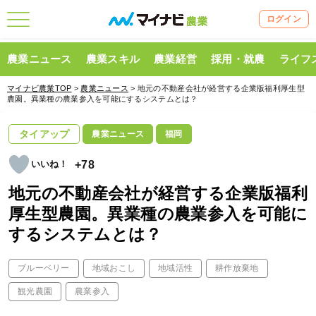
ログイン
農業ニュース
農業スキル
農業経営
採用・就農
ライフ
マイナビ農業TOP
>
農業ニュース
> 地元の不動産会社が経営する企業版福利厚生型
農園。異業種の農業参入を可能にするシステムとは？
タイアップ
農業ニュース
福岡
+78
地元の不動産会社が経営する企業版福利
厚生型農園。異業種の農業参入を可能に
するシステムとは？
ブルーベリー
地域おこし
地域活性
耕作放棄地
観光農園
農業参入