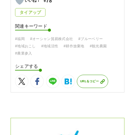
+78
タイアップ
関連キーワード
#福岡
#オーシャン貿易株式会社
#ブルーベリー
#地域おこし
#地域活性
#耕作放棄地
#観光農園
#農業参入
シェアする
URLをコピー