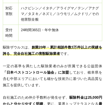
対応
ハクビシン／イタチ／アライグマ／テン／アナグ
害獣
マ／タヌキ／ネズミ／コウモリ／ムクドリ／その
他害獣全般
受付
24時間365日・年中無休
時間
駆除ザウルスは、
創業20年・累計相談件数3万件以上の実績を
誇る、完全自社施工の害獣駆除業者
です。
一定の基準を満たした駆除業者のみが所属できる公益団体
「日本ペストコントロール協会」に加盟
しており、岐阜県を
含む中部エリアにおいても確かな技術力に基づいた高品質な
施工を提供しています。
自社施工のため仲介手数料が発生せず、
駆除料金は25,000円
からと分かりやすく明瞭
。更に、業界トップクラスとなる
最