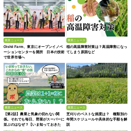
農業ニュース
農業ニュース
Oishii Farm、東京にオープンイノベ
稲の高温障害対策は？高温障害になっ
ーションセンターを開所 日本の技術
てしまう原因など
で世界市場へ
農業ニュース
農業ニュース
【第2話】農業と気象の切れない関
芝刈りのベストな頻度は？ 種類別の
係。それでも毎日、野菜がスーパーに
年間スケジュールや具体的な手順を解
並ぶのはなぜ？【いま知っておきた
説
い、これからの”食”の話】