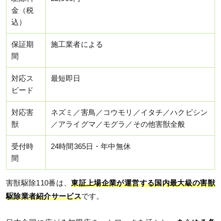
金（税
込）
保証期
施工業者による
間
対応ス
最短即日
ピード
対応害
ネズミ／害鳥／コウモリ／イタチ／ハクビシン
獣
／アライグマ／モグラ／その他害獣全般
受付時
24時間365日・年中無休
間
害獣駆除110番は、
東証上場企業が運営する国内最大級の害獣
駆除業者紹介サービス
です。