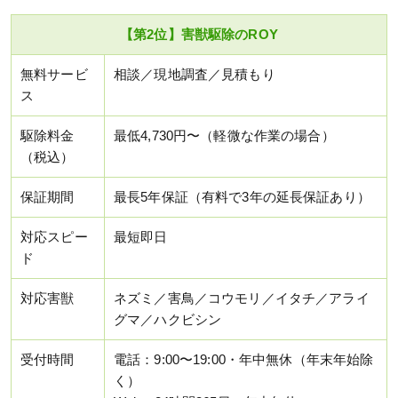
【第2位】害獣駆除のROY
無料サービ
相談／現地調査／見積もり
ス
駆除料金
最低4,730円〜（軽微な作業の場合）
（税込）
保証期間
最長5年保証（有料で3年の延長保証あり）
対応スピー
最短即日
ド
対応害獣
ネズミ／害鳥／コウモリ／イタチ／アライ
グマ／ハクビシン
受付時間
電話：9:00〜19:00・年中無休（年末年始除
く）