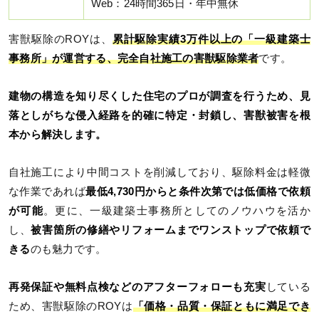
Web：24時間365日・年中無休
害獣駆除のROYは、
累計駆除実績3万件以上の「一級建築士
事務所」が運営する、完全自社施工の害獣駆除業者
です。
建物の構造を知り尽くした住宅のプロが調査を行うため、見
落としがちな侵入経路を的確に特定・封鎖し、害獣被害を根
本から解決します。
自社施工により中間コストを削減しており、駆除料金は軽微
な作業であれば
最低4,730円からと条件次第では低価格で依頼
が可能
。更に、一級建築士事務所としてのノウハウを活か
し、
被害箇所の修繕やリフォームまでワンストップで依頼で
きる
のも魅力です。
再発保証や無料点検などのアフターフォローも充実
している
ため、害獣駆除のROYは
「価格・品質・保証ともに満足でき