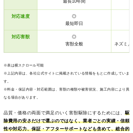
最長10年間
対応速度
◎
最短即日
対応害獣
◎
害獣全般
ネズミ／
※表は横スクロール可能
※上記内容は、各社公式サイトに掲載されている情報をもとに作成していま
す。
※料金・保証内容・対応範囲は、害獣の種類や被害状況、施工内容により異
なる場合があります。
品質・価格の両面で満足のいく害獣駆除にするためには、
駆
除費用の安さだけで選ぶのではなく、業者ごとの実績・信頼
性や対応力、保証・アフターサポートなども含めて、総合的