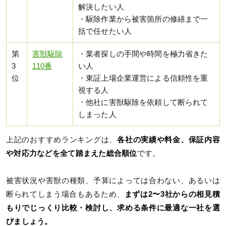
解決したい人
・駆除作業から被害箇所の修繕まで一
括で任せたい人
第
害獣駆除
・業者探しの手間や時間を極力省きた
3
110番
い人
位
・東証上場企業運営による信頼性を重
視する人
・他社に害獣駆除を依頼して断られて
しまった人
上記のおすすめランキングは、
各社の実績や料金、保証内容
や対応力などを全て踏まえた総合順位
です。
被害状況や害獣の種類、予算によっては合わない、あるいは
断られてしまう場合もあるため、
まずは2〜3社からの相見積
もりでじっくり比較・検討し、求める条件に最適な一社を選
びましょう。