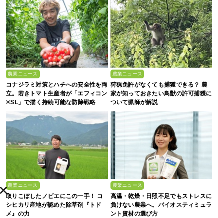
農業ニュース
農業ニュース
コナジラミ対策とハチへの安全性を両
狩猟免許がなくても捕獲できる？ 農
立。若きトマト生産者が「エフィコン
家が知っておきたい鳥獣の許可捕獲に
®SL」で描く持続可能な防除戦略
ついて猟師が解説
農業ニュース
農業ニュース
取りこぼしたノビエにこの一手！ コ
高温・乾燥・日照不足でもストレスに
シヒカリ産地が認めた除草剤『トド
負けない農業へ。バイオスティミュラ
メ』の力
ント資材の選び方