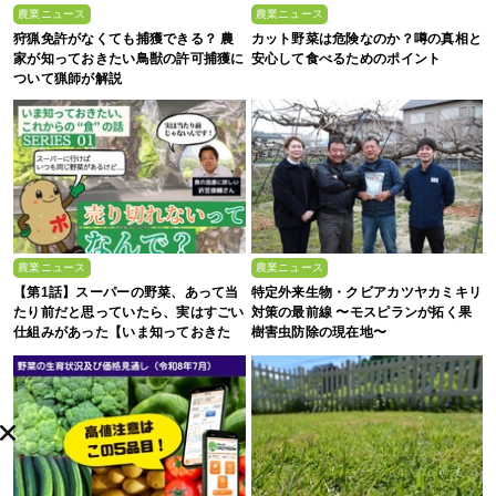
農業ニュース
農業ニュース
狩猟免許がなくても捕獲できる？ 農
カット野菜は危険なのか？噂の真相と
家が知っておきたい鳥獣の許可捕獲に
安心して食べるためのポイント
ついて猟師が解説
農業ニュース
農業ニュース
【第1話】スーパーの野菜、あって当
特定外来生物・クビアカツヤカミキリ
たり前だと思っていたら、実はすごい
対策の最前線 〜モスピランが拓く果
仕組みがあった【いま知っておきた
樹害虫防除の現在地〜
い、これからの”食”の話】