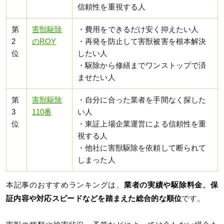
信頼性を重視する人
第
害獣駆除
・費用をできるだけ安く抑えたい人
2
のROY
・再発を防止して害獣被害を根本解決
位
したい人
・駆除から修繕までワンストップで済
ませたい人
第
害獣駆除
・自分に合った業者を手間なく探した
3
110番
い人
位
・東証上場企業運営による信頼性を重
視する人
・他社に害獣駆除を依頼して断られて
しまった人
本記事のおすすめランキングは、
業者の実績や駆除料金、保
証内容や対応スピードなどを踏まえた総合的な順位
です。