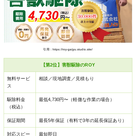
引用：https://roy-gaijyu.studio.site/
【第2位】害獣駆除のROY
無料サービ
相談／現地調査／見積もり
ス
駆除料金
最低4,730円〜（軽微な作業の場合）
（税込）
保証期間
最長5年保証（有料で3年の延長保証あり）
対応スピー
最短即日