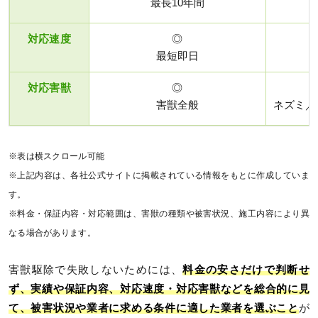
最長10年間
対応速度
◎
最短即日
対応害獣
◎
害獣全般
ネズミ／
※表は横スクロール可能
※上記内容は、各社公式サイトに掲載されている情報をもとに作成していま
す。
※料金・保証内容・対応範囲は、害獣の種類や被害状況、施工内容により異
なる場合があります。
害獣駆除で失敗しないためには、
料金の安さだけで判断せ
ず、実績や保証内容、対応速度・対応害獣などを総合的に見
て、被害状況や業者に求める条件に適した業者を選ぶこと
が