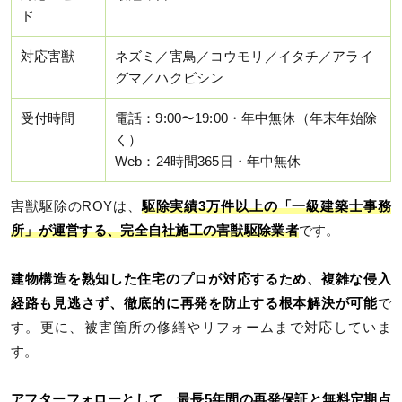
ド
対応害獣
ネズミ／害鳥／コウモリ／イタチ／アライ
グマ／ハクビシン
受付時間
電話：9:00〜19:00・年中無休（年末年始除
く）
Web：24時間365日・年中無休
害獣駆除のROYは、
駆除実績3万件以上の「一級建築士事務
所」が運営する、完全自社施工の害獣駆除業者
です。
建物構造を熟知した住宅のプロが対応するため、複雑な侵入
経路も見逃さず、徹底的に再発を防止する根本解決が可能
で
す。更に、被害箇所の修繕やリフォームまで対応していま
す。
アフターフォローとして、最長5年間の再発保証と無料定期点