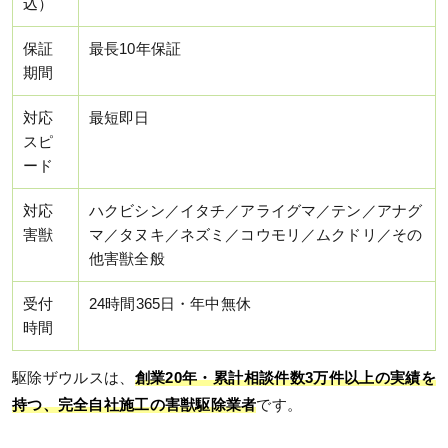
込）
保証
最長10年保証
期間
対応
最短即日
スピ
ード
対応
ハクビシン／イタチ／アライグマ／テン／アナグ
害獣
マ／タヌキ／ネズミ／コウモリ／ムクドリ／その
他害獣全般
受付
24時間365日・年中無休
時間
駆除ザウルスは、
創業20年・累計相談件数3万件以上の実績を
持つ、完全自社施工の害獣駆除業者
です。