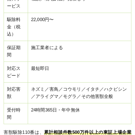
ービス
駆除料
22,000円〜
金（税
込）
保証期
施工業者による
間
対応ス
最短即日
ピード
対応害
ネズミ／害鳥／コウモリ／イタチ／ハクビシン
獣
／アライグマ／モグラ／その他害獣全般
受付時
24時間365日・年中無休
間
害獣駆除110番は、
累計相談件数500万件以上の東証上場企業