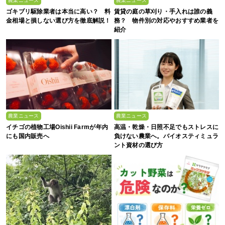
農業ニュース
農業ニュース
ゴキブリ駆除業者は本当に高い？ 料
賃貸の庭の草刈り・手入れは誰の義
金相場と損しない選び方を徹底解説！
務？ 物件別の対応やおすすめ業者を
紹介
農業ニュース
農業ニュース
イチゴの植物工場Oishii Farmが年内
高温・乾燥・日照不足でもストレスに
にも国内販売へ
負けない農業へ。バイオスティミュラ
ント資材の選び方