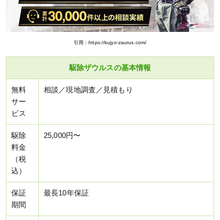
引用：https://kujyo-zaurus.com/
駆除ザウルスの基本情報
無料
相談／現地調査／見積もり
サー
ビス
駆除
25,000円〜
料金
（税
込）
保証
最長10年保証
期間