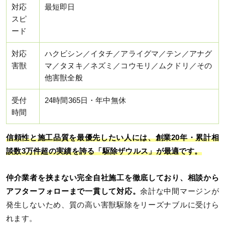
対応
最短即日
スピ
ード
対応
ハクビシン／イタチ／アライグマ／テン／アナグ
害獣
マ／タヌキ／ネズミ／コウモリ／ムクドリ／その
他害獣全般
受付
24時間365日・年中無休
時間
信頼性と施工品質を最優先したい人には、創業20年・累計相
談数3万件超の実績を誇る「駆除ザウルス」が最適です。
仲介業者を挟まない完全自社施工を徹底しており、相談から
アフターフォローまで一貫して対応。
余計な中間マージンが
発生しないため、質の高い害獣駆除をリーズナブルに受けら
れます。