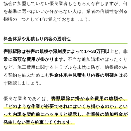
協会に加盟していない優良業者ももちろん存在しますが、何
を基準に選べばいいか分からない人は、業者の信頼性を測る
指標の一つとしてぜひ覚えておきましょう。
料金体系や見積もり内容の透明性
害獣駆除は被害の規模や深刻度によって1〜30万円以上と、非
常に高額な費用が掛かります。
不当な追加請求やぼったくり
など、施工費用に関するトラブルを未然に防ぎ、納得感のあ
る契約を結ぶためにも
料金体系や見積もり内容の明確さ
は必
ず確認しましょう。
優良な業者であれば、
害獣駆除に掛かる全費用の総額や、
「どのような作業が必要でそれにはいくら掛かるのか」とい
った内訳を契約前にハッキリと提示し、作業後の追加料金が
発生しない旨を約束してくれます。