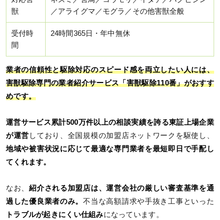
獣
／アライグマ／モグラ／その他害獣全般
受付時
24時間365日・年中無休
間
業者の信頼性と駆除対応のスピード感を両立したい人には、
害獣駆除専門の業者紹介サービス「害獣駆除110番」がおすす
めです。
運営サービス累計500万件以上の相談実績を誇る東証上場企業
が運営
しており、全国規模の加盟店ネットワークを駆使し、
地域や被害状況に応じて最適な専門業者を最短即日で手配し
てくれます。
なお、
紹介される加盟店は、運営会社の厳しい審査基準を通
過した優良業者のみ。
不当な高額請求や手抜き工事といった
トラブルが起きにくい仕組み
になっています。