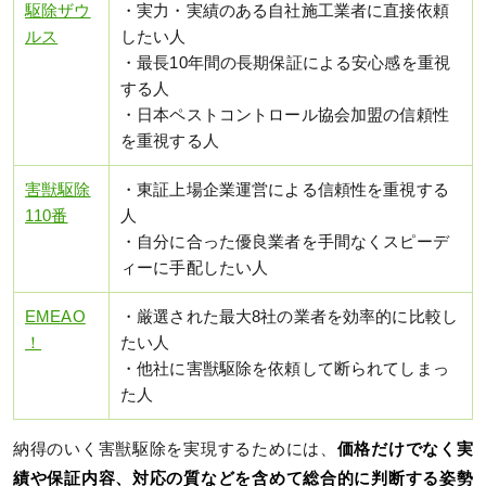
駆除ザウ
・実力・実績のある自社施工業者に直接依頼
ルス
したい人
・最長10年間の長期保証による安心感を重視
する人
・日本ペストコントロール協会加盟の信頼性
を重視する人
害獣駆除
・東証上場企業運営による信頼性を重視する
110番
人
・自分に合った優良業者を手間なくスピーデ
ィーに手配したい人
EMEAO
・厳選された最大8社の業者を効率的に比較し
！
たい人
・他社に害獣駆除を依頼して断られてしまっ
た人
納得のいく害獣駆除を実現するためには、
価格だけでなく実
績や保証内容、対応の質などを含めて総合的に判断する姿勢