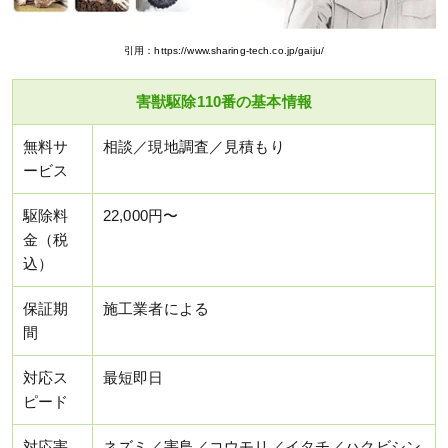
引用：https://www.sharing-tech.co.jp/gaiju/
害獣駆除110番の基本情報
無料サ
相談／現地調査／見積もり
ービス
駆除料
22,000円〜
金（税
込）
保証期
施工業者による
間
対応ス
最短即日
ピード
対応害
ネズミ／害鳥／コウモリ／イタチ／ハクビシン