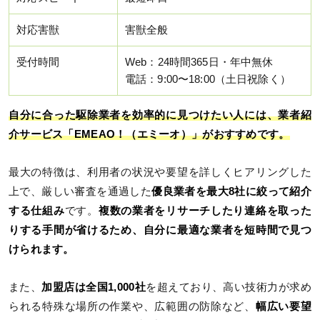
対応害獣
害獣全般
受付時間
Web：24時間365日・年中無休
電話：9:00〜18:00（土日祝除く）
自分に合った駆除業者を効率的に見つけたい人には、業者紹
介サービス「EMEAO！（エミーオ）」がおすすめです。
最大の特徴は、利用者の状況や要望を詳しくヒアリングした
上で、厳しい審査を通過した
優良業者を最大8社に絞って紹介
する仕組み
です。
複数の業者をリサーチしたり連絡を取った
りする手間が省けるため、自分に最適な業者を短時間で見つ
けられます。
また、
加盟店は全国1,000社
を超えており、高い技術力が求め
られる特殊な場所の作業や、広範囲の防除など、
幅広い要望