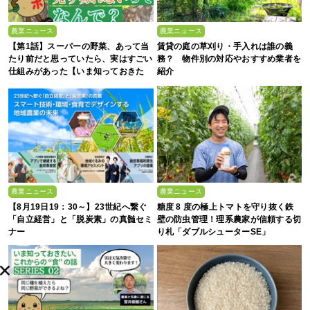
農業ニュース
農業ニュース
【第1話】スーパーの野菜、あって当
賃貸の庭の草刈り・手入れは誰の義
たり前だと思っていたら、実はすごい
務？ 物件別の対応やおすすめ業者を
仕組みがあった【いま知っておきた
紹介
い、これからの”食”の話】
農業ニュース
農業ニュース
【8月19日19：30～】23世紀へ繋ぐ
糖度 8 度の極上トマトを守り抜く鉄
「自立経営」と「脱炭素」の真髄セミ
壁の防虫管理！理系農家が信頼する切
ナー
り札「ダブルシューターSE」