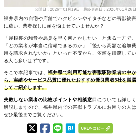
公開日：
2026年01月19日
最終更新日：
2026年01月26日
福井県内の自宅や店舗でハクビシンやイタチなどの害獣被害
に遭い、業者探しに頭を悩ませていませんか？
「屋根裏の騒音や悪臭を早く何とかしたい」と焦る一方で、
「どの業者が本当に信頼できるのか」「後から高額な追加費
用を請求されないか」といった不安から、依頼を躊躇してい
る人も多いはずです。
そこで本記事では、
福井県で利用可能な害獣駆除業者の中か
ら、実績やサービス品質に優れたおすすめ優良業者3社を厳選
してご紹介します。
失敗しない業者の比較ポイントや相談窓口
についても詳しく
解説しますので、福井県内での害獣トラブルにお困りの人は
ぜひ最後までご覧ください。
URLをコピー