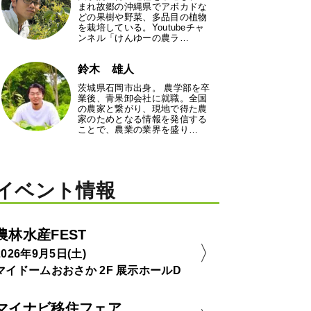
まれ故郷の沖縄県でアボカドな
どの果樹や野菜、多品目の植物
を栽培している。Youtubeチャ
ンネル「けんゆーの農ラ…
鈴木 雄人
茨城県石岡市出身。 農学部を卒
業後、青果卸会社に就職。全国
の農家と繋がり、現地で得た農
家のためとなる情報を発信する
ことで、農業の業界を盛り…
イベント情報
農林水産FEST
2026年9月5日(土)
マイドームおおさか 2F 展示ホールD
マイナビ移住フェア