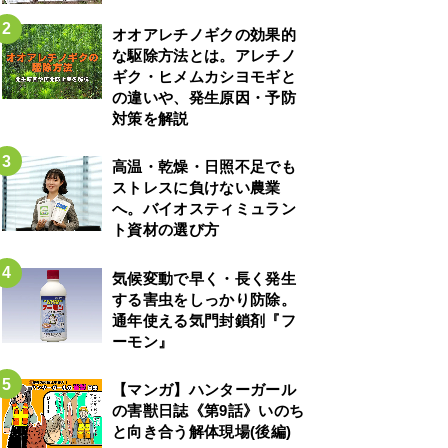
オオアレチノギクの効果的
な駆除方法とは。アレチノ
ギク・ヒメムカシヨモギと
の違いや、発生原因・予防
対策を解説
高温・乾燥・日照不足でも
ストレスに負けない農業
へ。バイオスティミュラン
ト資材の選び方
気候変動で早く・長く発生
する害虫をしっかり防除。
通年使える気門封鎖剤『フ
ーモン』
【マンガ】ハンターガール
の害獣日誌《第9話》いのち
と向き合う解体現場(後編)