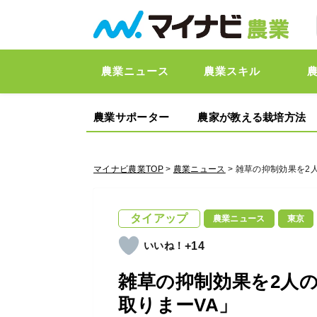
農業ニュース
農業スキル
農業サポーター
農家が教える栽培方法
マイナビ農業TOP
>
農業ニュース
> 雑草の抑制効果を2
タイアップ
農業ニュース
東京
+14
雑草の抑制効果を2人
取りまーVA」