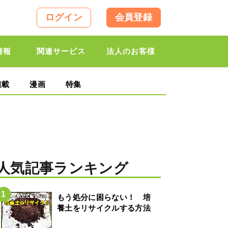
ログイン
会員登録
情報
関連サービス
法人のお客様
連載
漫画
特集
人気記事ランキング
もう処分に困らない！ 培
養土をリサイクルする方法