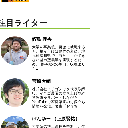
注目ライター
鮫島 理央
大学を卒業後、農協に就職する
も、気が付けば農作の道に。地
元神奈川県で、自分にしかでき
ない都市型農業を実現するた
め、暗中模索の毎日。収穫より
も…
宮崎大輔
株式会社イチゴテック代表取締
役。イチゴ農園の立ち上げや経
営改善をサポートしながら、
YouTubeで家庭菜園のお役立ち
情報を発信。著書『おうち…
けんゆー （上原賢祐）
大学院の博士過程を中退し、生