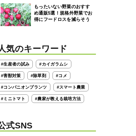
もったいない野菜のおすす
め通販5選！規格外野菜でお
得にフードロスを減らそう
人気のキーワード
#生産者の試み
#カイガラムシ
#害獣対策
#除草剤
#コメ
#コンパニオンプランツ
#スマート農業
#ミニトマト
#農家が教える栽培方法
公式SNS