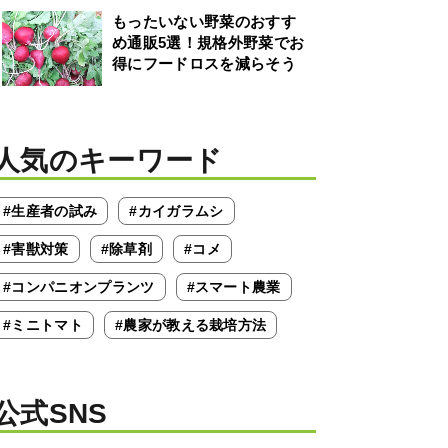
もったいない野菜のおすす
め通販5選！規格外野菜でお
得にフードロスを減らそう
人気のキーワード
#生産者の試み
#カイガラムシ
#害獣対策
#除草剤
#コメ
#コンパニオンプランツ
#スマート農業
#ミニトマト
#農家が教える栽培方法
公式SNS