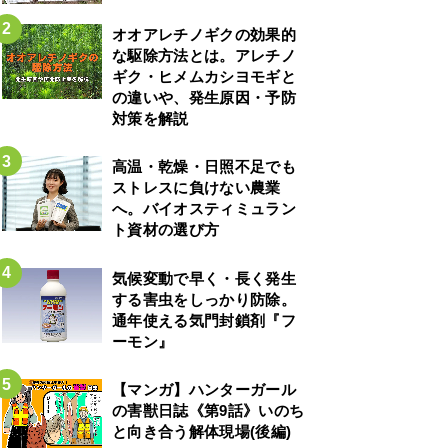
オオアレチノギクの効果的
な駆除方法とは。アレチノ
ギク・ヒメムカシヨモギと
の違いや、発生原因・予防
対策を解説
高温・乾燥・日照不足でも
ストレスに負けない農業
へ。バイオスティミュラン
ト資材の選び方
気候変動で早く・長く発生
する害虫をしっかり防除。
通年使える気門封鎖剤『フ
ーモン』
【マンガ】ハンターガール
の害獣日誌《第9話》いのち
と向き合う解体現場(後編)