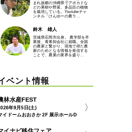
まれ故郷の沖縄県でアボカドな
どの果樹や野菜、多品目の植物
を栽培している。Youtubeチャ
ンネル「けんゆーの農ラ…
鈴木 雄人
茨城県石岡市出身。 農学部を卒
業後、青果卸会社に就職。全国
の農家と繋がり、現地で得た農
家のためとなる情報を発信する
ことで、農業の業界を盛り…
イベント情報
農林水産FEST
2026年9月5日(土)
マイドームおおさか 2F 展示ホールD
マイナビ移住フェア