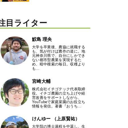
注目ライター
鮫島 理央
大学を卒業後、農協に就職する
も、気が付けば農作の道に。地
元神奈川県で、自分にしかでき
ない都市型農業を実現するた
め、暗中模索の毎日。収穫より
も…
宮崎大輔
株式会社イチゴテック代表取締
役。イチゴ農園の立ち上げや経
営改善をサポートしながら、
YouTubeで家庭菜園のお役立ち
情報を発信。著書『おうち…
けんゆー （上原賢祐）
大学院の博士過程を中退し、生