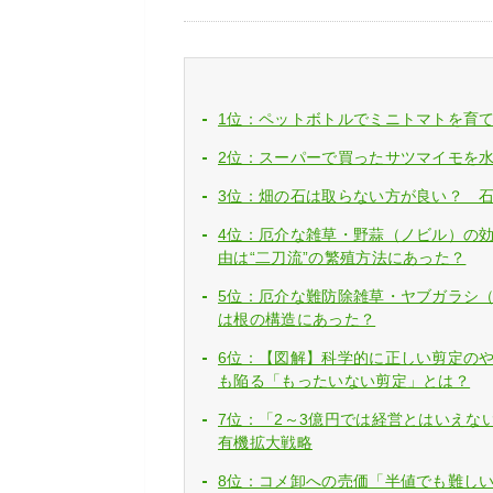
1位：ペットボトルでミニトマトを育
2位：スーパーで買ったサツマイモを
3位：畑の石は取らない方が良い？ 
4位：厄介な雑草・野蒜（ノビル）の
由は“二刀流”の繁殖方法にあった？
5位：厄介な難防除雑草・ヤブガラシ
は根の構造にあった？
6位：【図解】科学的に正しい剪定の
も陥る「もったいない剪定」とは？
7位：「2～3億円では経営とはいえな
有機拡大戦略
8位：コメ卸への売価「半値でも難し