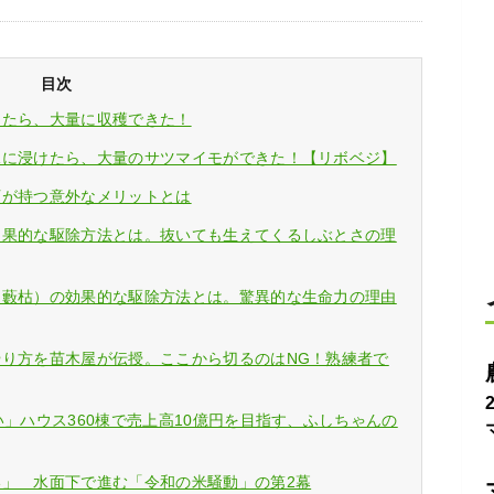
目次
てたら、大量に収穫できた！
水に浸けたら、大量のサツマイモができた！【リボベジ】
石が持つ意外なメリットとは
効果的な駆除方法とは。抜いても生えてくるしぶとさの理
（藪枯）の効果的な駆除方法とは。驚異的な生命力の理由
やり方を苗木屋が伝授。ここから切るのはNG！熟練者で
い」ハウス360棟で売上高10億円を目指す、ふしちゃんの
い」 水面下で進む「令和の米騒動」の第2幕