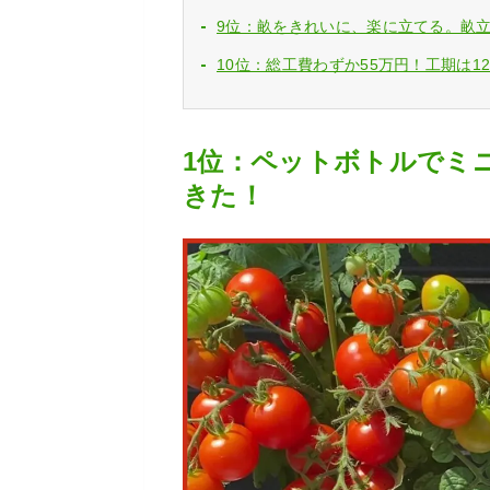
9位：畝をきれいに、楽に立てる。畝立て
10位：総工費わずか55万円！工期は1
1位：ペットボトルでミ
きた！