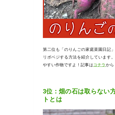
第二位も「のりんごの家庭菜園日記
リボベジする方法を紹介しています
やすい作物ですよ！
記事は
コチラ
から
3位：畑の石は取らない
トとは