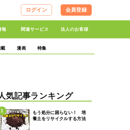
ログイン
会員登録
情報
関連サービス
法人のお客様
連載
漫画
特集
人気記事ランキング
もう処分に困らない！ 培
養土をリサイクルする方法