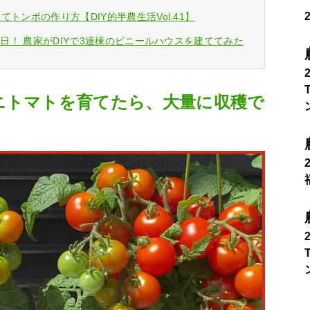
トンボの作り方【DIY的半農生活Vol.41】
2日！ 農家がDIYで3連棟のビニールハウスを建ててみた
ニトマトを育てたら、大量に収穫で