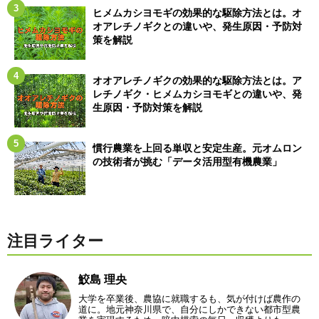
ヒメムカシヨモギの効果的な駆除方法とは。オ
オアレチノギクとの違いや、発生原因・予防対
策を解説
オオアレチノギクの効果的な駆除方法とは。ア
レチノギク・ヒメムカシヨモギとの違いや、発
生原因・予防対策を解説
慣行農業を上回る単収と安定生産。元オムロン
の技術者が挑む「データ活用型有機農業」
注目ライター
鮫島 理央
大学を卒業後、農協に就職するも、気が付けば農作の
道に。地元神奈川県で、自分にしかできない都市型農