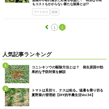
規格外や取れ過ぎた野菜も収益に！ 特別な手間
もコストもかからない新たな販路とは!?
フードロス
販路
1
2
人気記事ランキング
コニシキソウの駆除方法とは？ 発生原因や効
果的な予防対策を解説
トマトは見切り、ナスは粘る。猛暑を乗り切る
夏野菜の管理術【DIY的半農生活Vol.54】