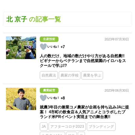
北 京子
の記事一覧
生産技術
2023年07月30日
+7
人の数だけ、地域の数だけやり方がある自然農!!
ビギナーからベテランまで自然菜園のイロハをス
クールで学ぶ!?
自然農法
農家の学校
農業を学ぶ
農業経営
2023年06月30日
+8
就農3年目の兼業コメ農家が企画を持ち込みJAに提
案！ 4市町の飲食店＆人気アニメとコラボしたブ
ランド米PRイベント実現までの舞台裏!!
JA
アフターコロナ2023
ブランディング