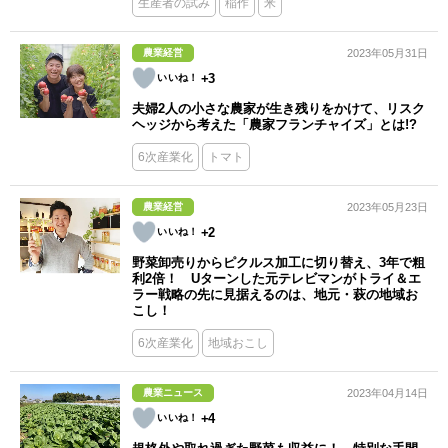
生産者の試み
稲作
米
農業経営
2023年05月31日
+3
夫婦2人の小さな農家が生き残りをかけて、リスク
ヘッジから考えた「農家フランチャイズ」とは!?
6次産業化
トマト
農業経営
2023年05月23日
+2
野菜卸売りからピクルス加工に切り替え、3年で粗
利2倍！ Uターンした元テレビマンがトライ＆エ
ラー戦略の先に見据えるのは、地元・萩の地域お
こし！
6次産業化
地域おこし
農業ニュース
2023年04月14日
+4