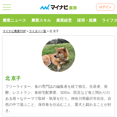
ログイン
農業ニュース
農業スキル
農業経営
採用・就農
ライフ
マイナビ農業TOP
>
ライター一覧
> 北 京子
北 京子
フリーライター。食の専門誌の編集者を経て独立。生産者、発
酵、レストラン、食材宅配事業、SDGs、防災など食と関わりの
ある様々なテーマで取材・執筆を行う。神奈川県藤沢市在住。自
然の中で遊ぶこと、保存食を仕込むこと、愛犬と戯れることが好
き。