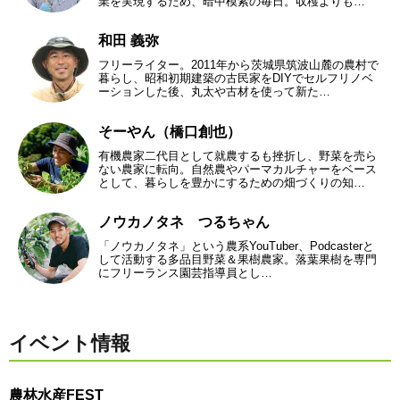
業を実現するため、暗中模索の毎日。収穫よりも…
和田 義弥
フリーライター。2011年から茨城県筑波山麓の農村で
暮らし、昭和初期建築の古民家をDIYでセルフリノベ
ーションした後、丸太や古材を使って新た…
そーやん（橋口創也）
有機農家二代目として就農するも挫折し、野菜を売ら
ない農家に転向。自然農やパーマカルチャーをベース
として、暮らしを豊かにするための畑づくりの知…
ノウカノタネ つるちゃん
「ノウカノタネ」という農系YouTuber、Podcasterと
して活動する多品目野菜＆果樹農家。落葉果樹を専門
にフリーランス園芸指導員とし…
イベント情報
農林水産FEST