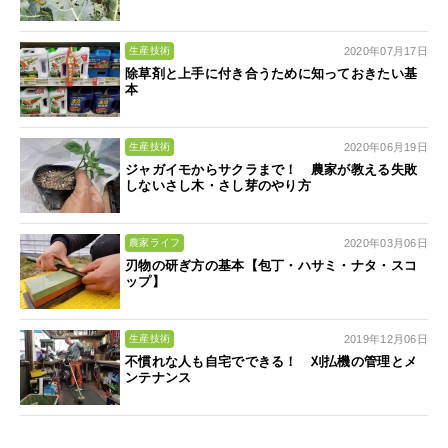
2020年07月17日
生産技術
除草剤と上手に付き合うために知っておきたい基
本
2020年06月19日
生産技術
ジャガイモからサクラまで！ 農家が教える失敗
しないさし木・さし芽のやり方
2020年03月06日
農家ライフ
刃物の研ぎ方の基本【包丁・ハサミ・ナタ・スコ
ップ】
2019年12月06日
生産技術
不慣れな人も自宅でできる！ 刈払機の管理とメ
ンテナンス