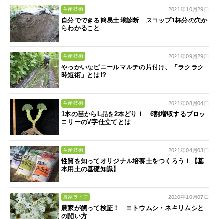
2021年10月29日
生産技術
自分でできる簡易土壌診断 スコップ1杯分の穴か
らわかること
2021年09月29日
生産技術
やっかいなビニールマルチの片付け、「ラクラク
時短術」とは!?
2021年08月04日
生産技術
1本の苗からL品を2本どり！ 6割増収するブロッ
コリーのV字仕立てとは
2021年04月03日
生産技術
性質を知ってオリジナル培養土をつくろう！【基
本用土の基礎知識】
2020年10月07日
農家ライフ
農家が飼って検証！ ヨトウムシ・ネキリムシと
の闘い方