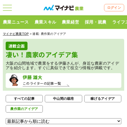
ログイン
農業ニュース
農業スキル
農業経営
採用・就農
ライフ
マイナビ農業TOP
> 連載:
農作業のアイデア
連載企画
凄い！農家のアイデア集
大阪の山間地域で農業をする伊藤さんが、身近な農家のアイデ
アを紹介します。すぐに真似できて役立つ情報が満載です。
伊藤 雄大
このライターの記事一覧
すべての記事
中山間の栽培
稼げるアイデア
農作業のアイデア