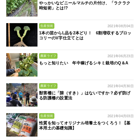
やっかいなビニールマルチの片付け、「ラクラク
時短術」とは!?
2021年08月04日
生産技術
1本の苗からL品を2本どり！ 6割増収するブロッ
コリーのV字仕立てとは
2021年06月23日
農家ライフ
もっと知りたい 年中稼げるシキミ栽培のQ＆A
2021年04月30日
農家ライフ
獣害柵に「隙（すき）」はないですか？必ず防げ
る防護柵の設置法
2021年04月03日
生産技術
性質を知ってオリジナル培養土をつくろう！【基
本用土の基礎知識】