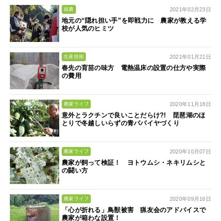
2021年02月23日
就農
地元の“隠れ担い手”を即戦力に 農家が教える学
校が人気のヒミツ
2021年01月21日
生産技術
春先の育苗の味方 電熱温床の設置の仕方や実際
の費用
2020年11月18日
農家ライフ
意外とラクチンで良いことだらけ?! 琵琶湖のほ
とりで冬越しいらずの青パパイヤづくり
2020年10月07日
農家ライフ
農家が飼って検証！ ヨトウムシ・ネキリムシと
の闘い方
2020年09月16日
農家ライフ
「心が折れる」鳥獣被害 猟友会のアドバイスで
農家が箱わな設置！