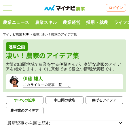
ログイン
農業ニュース
農業スキル
農業経営
採用・就農
ライフ
マイナビ農業TOP
> 連載:
凄い！農家のアイデア集
連載企画
凄い！農家のアイデア集
大阪の山間地域で農業をする伊藤さんが、身近な農家のアイデ
アを紹介します。すぐに真似できて役立つ情報が満載です。
伊藤 雄大
このライターの記事一覧
すべての記事
中山間の栽培
稼げるアイデア
農作業のアイデア