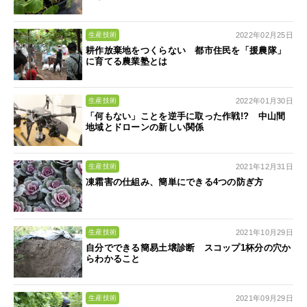
2022年02月25日
生産技術
耕作放棄地をつくらない 都市住民を「援農隊」
に育てる農業塾とは
2022年01月30日
生産技術
「何もない」ことを逆手に取った作戦!? 中山間
地域とドローンの新しい関係
2021年12月31日
生産技術
凍霜害の仕組み、簡単にできる4つの防ぎ方
2021年10月29日
生産技術
自分でできる簡易土壌診断 スコップ1杯分の穴か
らわかること
2021年09月29日
生産技術