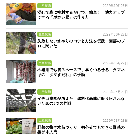
2022年10月26日
生産技術
混ぜて袋に密封するだけで、簡単！ 地力アップ
できる「ボカシ肥」の作り方
2022年06月22日
生産技術
失敗しない水やりのコツと方法を伝授 園芸のプ
ロに聞いた
2022年05月27日
生産技術
不器用でも省スペースで手早くつるせる タマネ
ギの「タマすだれ」の手順
2022年04月23日
生産技術
イチゴ農園が考えた、燃料代高騰に振り回されな
いための3つの作戦
2022年03月25日
生産技術
野菜の接ぎ木苗づくり 初心者でもできる野菜の
接ぎ木入門