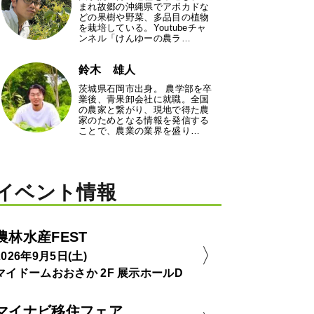
まれ故郷の沖縄県でアボカドな
どの果樹や野菜、多品目の植物
を栽培している。Youtubeチャ
ンネル「けんゆーの農ラ…
鈴木 雄人
茨城県石岡市出身。 農学部を卒
業後、青果卸会社に就職。全国
の農家と繋がり、現地で得た農
家のためとなる情報を発信する
ことで、農業の業界を盛り…
イベント情報
農林水産FEST
2026年9月5日(土)
マイドームおおさか 2F 展示ホールD
マイナビ移住フェア