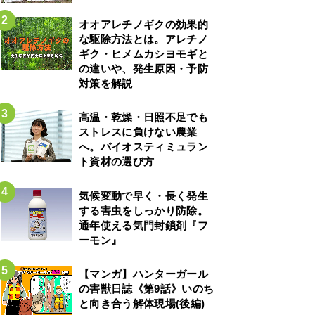
オオアレチノギクの効果的
な駆除方法とは。アレチノ
ギク・ヒメムカシヨモギと
の違いや、発生原因・予防
対策を解説
高温・乾燥・日照不足でも
ストレスに負けない農業
へ。バイオスティミュラン
ト資材の選び方
気候変動で早く・長く発生
する害虫をしっかり防除。
通年使える気門封鎖剤『フ
ーモン』
【マンガ】ハンターガール
の害獣日誌《第9話》いのち
と向き合う解体現場(後編)