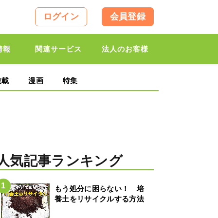
ログイン
会員登録
情報
関連サービス
法人のお客様
連載
漫画
特集
人気記事ランキング
もう処分に困らない！ 培
養土をリサイクルする方法