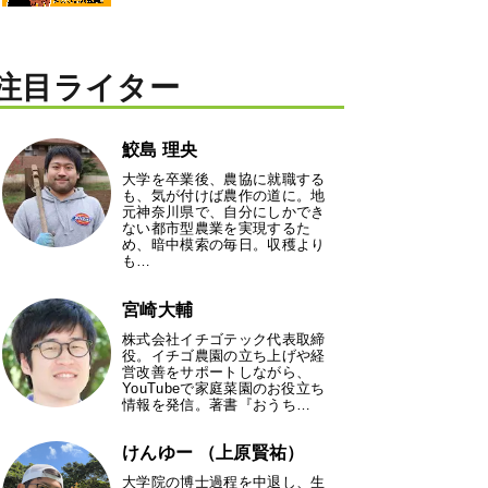
注目ライター
鮫島 理央
大学を卒業後、農協に就職する
も、気が付けば農作の道に。地
元神奈川県で、自分にしかでき
ない都市型農業を実現するた
め、暗中模索の毎日。収穫より
も…
宮崎大輔
株式会社イチゴテック代表取締
役。イチゴ農園の立ち上げや経
営改善をサポートしながら、
YouTubeで家庭菜園のお役立ち
情報を発信。著書『おうち…
けんゆー （上原賢祐）
大学院の博士過程を中退し、生