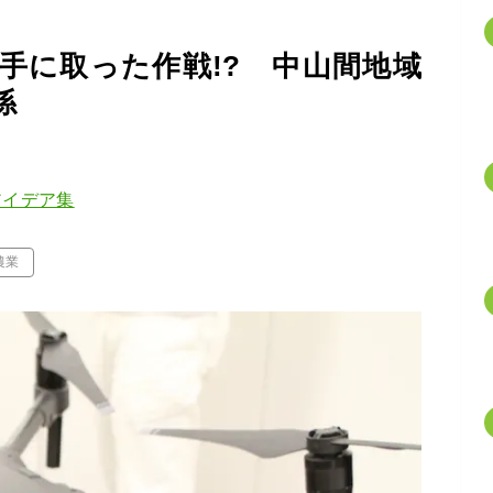
手に取った作戦!? 中山間地域
係
アイデア集
農業