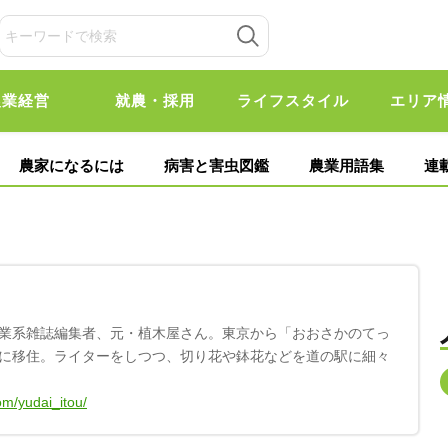
農業経営
就農・採用
ライフスタイル
エリア
農家になるには
病害と害虫図鑑
農業用語集
連
業系雑誌編集者、元・植木屋さん。東京から「おおさかのてっ
に移住。ライターをしつつ、切り花や鉢花などを道の駅に細々
om/yudai_itou/