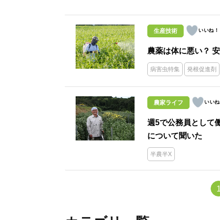
生産技術
農薬は体に悪い？ 
病害虫特集
発根促進剤
農家ライフ
週5で公務員として
について聞いた
半農半X