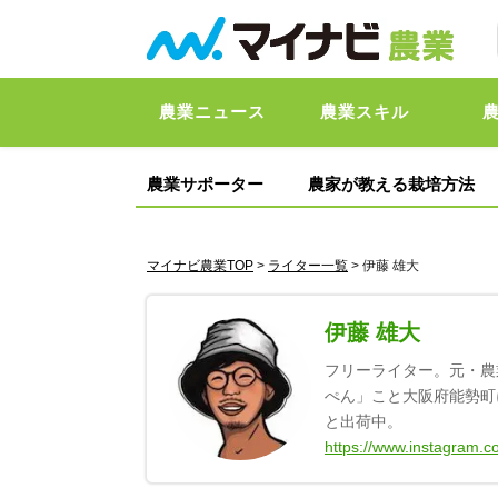
農業ニュース
農業スキル
農業サポーター
農家が教える栽培方法
マイナビ農業TOP
>
ライター一覧
> 伊藤 雄大
伊藤 雄大
フリーライター。元・農
ぺん」こと大阪府能勢町
と出荷中。
https://www.instagram.c