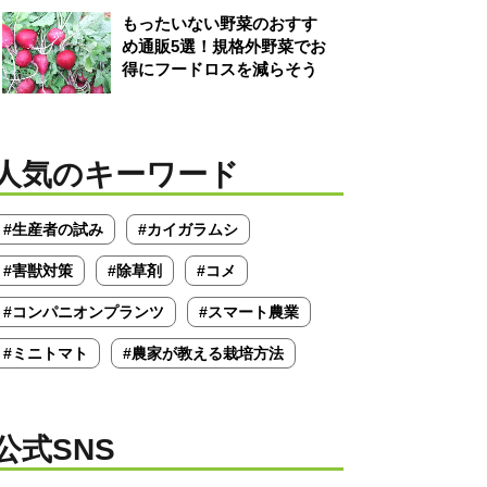
もったいない野菜のおすす
め通販5選！規格外野菜でお
得にフードロスを減らそう
人気のキーワード
#生産者の試み
#カイガラムシ
#害獣対策
#除草剤
#コメ
#コンパニオンプランツ
#スマート農業
#ミニトマト
#農家が教える栽培方法
公式SNS