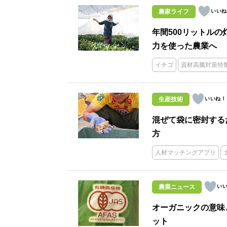
農家ライフ
年間500リットル
力を使った農業へ
イチゴ
資材高騰対策特
生産技術
混ぜて袋に密封する
方
人材マッチングアプリ
農業ニュース
オーガニックの意味
ット