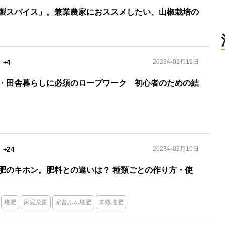
製スパイス」。兼業農家におススメしたい、山椒栽培の
2023年02月19日
+4
・田舎暮らしに必須のロープワーク 初心者のための結
2023年02月10日
+24
肥のキホン。肥料との違いは？ 種類ごとの作り方・使
堆肥
家庭菜園
家畜ふん堆肥
未熟堆肥