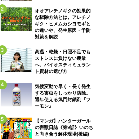
オオアレチノギクの効果的
な駆除方法とは。アレチノ
ギク・ヒメムカシヨモギと
の違いや、発生原因・予防
対策を解説
高温・乾燥・日照不足でも
ストレスに負けない農業
へ。バイオスティミュラン
ト資材の選び方
気候変動で早く・長く発生
する害虫をしっかり防除。
通年使える気門封鎖剤『フ
ーモン』
【マンガ】ハンターガール
の害獣日誌《第9話》いのち
と向き合う解体現場(後編)