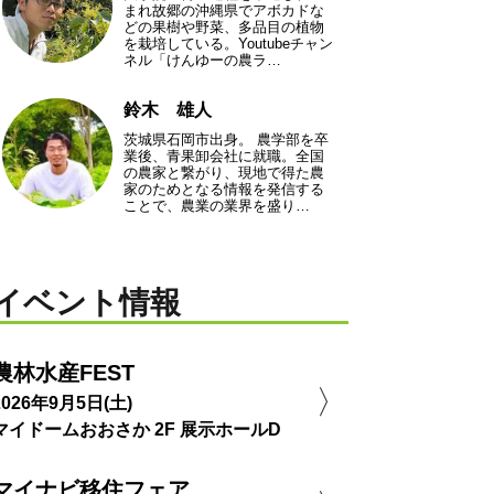
まれ故郷の沖縄県でアボカドな
どの果樹や野菜、多品目の植物
を栽培している。Youtubeチャン
ネル「けんゆーの農ラ…
鈴木 雄人
茨城県石岡市出身。 農学部を卒
業後、青果卸会社に就職。全国
の農家と繋がり、現地で得た農
家のためとなる情報を発信する
ことで、農業の業界を盛り…
イベント情報
農林水産FEST
2026年9月5日(土)
マイドームおおさか 2F 展示ホールD
マイナビ移住フェア