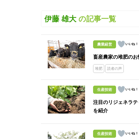
伊藤 雄大
の記事一覧
農業経営
畜産農家の堆肥のお
堆肥
読者の声
生産技術
注目のリジェネラテ
を紹介
生産技術