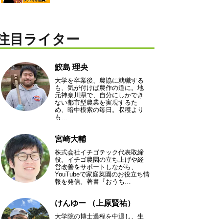
注目ライター
鮫島 理央
大学を卒業後、農協に就職する
も、気が付けば農作の道に。地
元神奈川県で、自分にしかでき
ない都市型農業を実現するた
め、暗中模索の毎日。収穫より
も…
宮崎大輔
株式会社イチゴテック代表取締
役。イチゴ農園の立ち上げや経
営改善をサポートしながら、
YouTubeで家庭菜園のお役立ち情
報を発信。著書『おうち…
けんゆー （上原賢祐）
大学院の博士過程を中退し、生