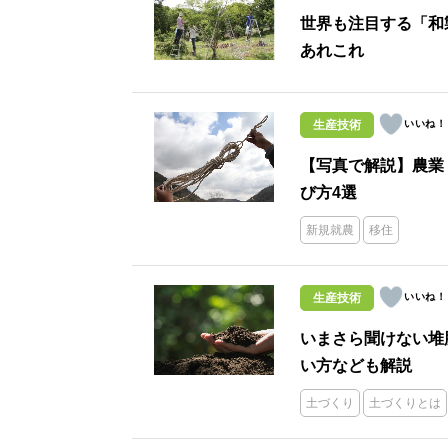
世界も注目する「和
あれこれ
生産技術
【写真で解説】農業
び方4選
新規就農
移住
生産技術
いまさら聞けない堆
い方なども解説
土づくり
土づくりとは