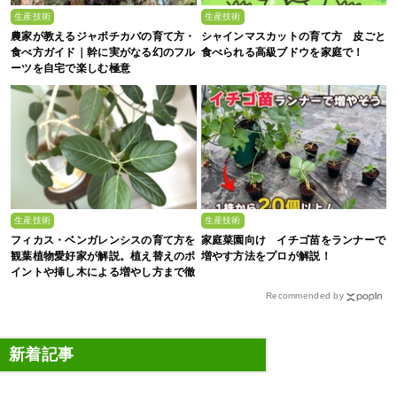
生産技術
生産技術
農家が教えるジャボチカバの育て方・
シャインマスカットの育て方 皮ごと
食べ方ガイド｜幹に実がなる幻のフル
食べられる高級ブドウを家庭で！
ーツを自宅で楽しむ極意
生産技術
生産技術
フィカス・ベンガレンシスの育て方を
家庭菜園向け イチゴ苗をランナーで
観葉植物愛好家が解説。植え替えのポ
増やす方法をプロが解説！
イントや挿し木による増やし方まで徹
底解説
Recommended by
新着記事