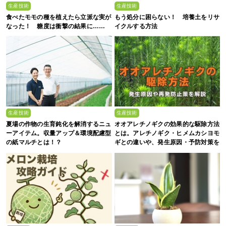
生産技術
生産技術
食べたモモの種を植えたら立派な実が
もう処分に困らない！ 培養土をリサ
なった！ 糖度は衝撃の結果に……
イクルする方法
生産技術
生産技術
夏場の作物の生育鈍化を解消するニュ
オオアレチノギクの効果的な駆除方法
ーアイテム。収量アップ＆環境配慮型
とは。アレチノギク・ヒメムカシヨモ
の紙マルチとは！？
ギとの違いや、発生原因・予防対策を
解説