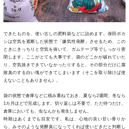
できたものを、使い古しの肥料袋などに詰めます。保田ボカ
シは空気を遮断した状態で「嫌気性発酵」させるため、この
ときにきっちりと空気を抜いて、ガムテープ等でしっかり密
閉します。ここがとても大事です。袋のどこかが破れていた
り、空気抜きできていなかったりすると、その部分だけに腐
敗臭のする白い塊ができてしまいます（そこを取り除けば使
えないこともありません）。
袋の状態で倉庫などに積み重ねておき、夏なら2週間、冬なら
1カ月ほどで完成します。切り返しは不要で、ただ待つだけ。
倉庫においても、虫なんかも発生しません。
時期はあくまでも目安です。私は、心地の良い甘い香りか
ら、みそのような発酵臭になってくれば使いどきだと判断し