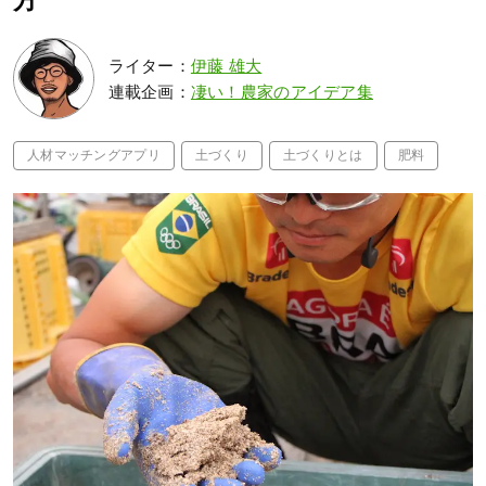
方
ライター：
伊藤 雄大
連載企画：
凄い！農家のアイデア集
人材マッチングアプリ
土づくり
土づくりとは
肥料