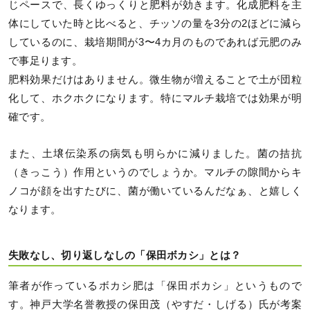
じペースで、長くゆっくりと肥料が効きます。化成肥料を主
体にしていた時と比べると、チッソの量を3分の2ほどに減ら
しているのに、栽培期間が3〜4カ月のものであれば元肥のみ
で事足ります。
肥料効果だけはありません。微生物が増えることで土が団粒
化して、ホクホクになります。特にマルチ栽培では効果が明
確です。
また、土壌伝染系の病気も明らかに減りました。菌の拮抗
（きっこう）作用というのでしょうか。マルチの隙間からキ
ノコが顔を出すたびに、菌が働いているんだなぁ、と嬉しく
なります。
失敗なし、切り返しなしの「保田ボカシ」とは？
筆者が作っているボカシ肥は「保田ボカシ」というもので
す。神戸大学名誉教授の保田茂（やすだ・しげる）氏が考案