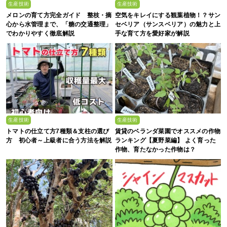
生産技術
生産技術
メロンの育て方完全ガイド 整枝・摘
空気をキレイにする観葉植物！？サン
心から水管理まで、「糖の交通整理」
セベリア（サンスベリア）の魅力と上
でわかりやすく徹底解説
手な育て方を愛好家が解説
生産技術
生産技術
トマトの仕立て方7種類＆支柱の選び
賃貸のベランダ菜園でオススメの作物
方 初心者～上級者に合う方法を解説
ランキング【夏野菜編】 よく育った
作物、育たなかった作物は？