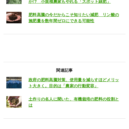
か!? 小規模農家もやれる「スポット緑肥」
肥料高騰の今だからこそ知りたい減肥 リン酸の
施肥量を数年間ゼロにできる可能性
関連記事
政府の肥料高騰対策、使用量を減らすほどメリッ
ト大きく。目的は「農家の行動変容」
土作りの名人に聞いた、有機栽培の肥料の役割と
は