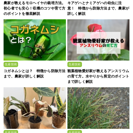
農家が教えるモロヘイヤの栽培方法。
キアゲハとナミアゲハの幼虫に注
初心者でも安心！収穫のコツや育て方
意！ 特徴から防除方法まで、農家が
のポイントを徹底解説
詳しく解説
生産技術
生産技術
コガネムシとは？ 特徴から防除方法
観葉植物愛好家が教えるアンスリウム
まで、農家が詳しく解説
の育て方。水やりから剪定のポイント
まで詳しく解説
生産技術
生産技術