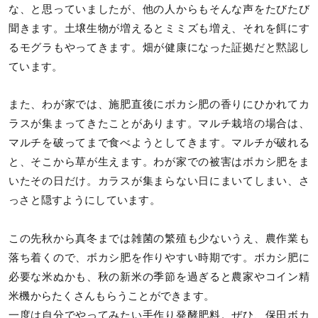
な、と思っていましたが、他の人からもそんな声をたびたび
聞きます。土壌生物が増えるとミミズも増え、それを餌にす
るモグラもやってきます。畑が健康になった証拠だと黙認し
ています。
また、わが家では、施肥直後にボカシ肥の香りにひかれてカ
ラスが集まってきたことがあります。マルチ栽培の場合は、
マルチを破ってまで食べようとしてきます。マルチが破れる
と、そこから草が生えます。わが家での被害はボカシ肥をま
いたその日だけ。カラスが集まらない日にまいてしまい、さ
っさと隠すようにしています。
この先秋から真冬までは雑菌の繁殖も少ないうえ、農作業も
落ち着くので、ボカシ肥を作りやすい時期です。ボカシ肥に
必要な米ぬかも、秋の新米の季節を過ぎると農家やコイン精
米機からたくさんもらうことができます。
一度は自分でやってみたい手作り発酵肥料。ぜひ、保田ボカ