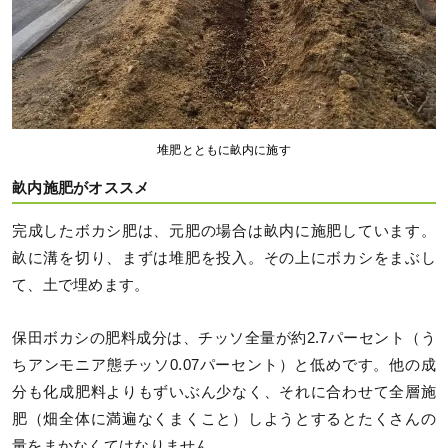
堆肥とともに畝内に施す
畝内施肥がオススメ
完成したボカシ肥は、元肥の場合は畝内に施肥しています。
畝に溝を切り、まずは堆肥を投入。その上にボカシをまぶし
て、土で埋めます。
保田ボカシの肥料成分は、チッソ全量が約2.7パーセント（う
ちアンモニア態チッソ0.07パーセント）と低めです。他の成
分も化成肥料よりもずいぶん少なく、それに合わせて全層施
肥（畑全体に満遍なくまくこと）しようとするとたくさんの
量をまかなくてはなりません。