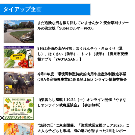
タイアップ企画
まだ危険な刃を振り回していませんか？ 安全草刈りツー
ルの決定版「SuperカルマーPRO」
8月は高値の山が分散：ほうれんそう・きゅうり（通
し）、はくさい（前半）、トマト（後半）【青果市況情
報アプリ「YAOYASAN」】
令和8年度 環境調和型持続的肉用牛生産体制推進事業
(JRA畜産振興事業)に係る第１回オンライン情報交換会
山梨暮らし満載！10/24（土）オンライン開催『やまな
しオンライン就農座談会』【参加無料】
“漁師の日”に東京開催。「漁業就業支援フェア2026」に
大人も子どもも来場。海の魅力が詰まった1日をレポー