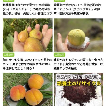
観葉植物は水だけで育つ？ 水耕栽培
除草剤が効かない！？ 厄介な夏の雑
(ハイドロカルチャー）の始め方や相
草「オヒシバ（チカラグサ）」の除
性の良い植物、失敗しない管理のコツ
草・防除方法を農家が解説
まで徹底解説
生産技術
生産技術
初心者でも失敗しないイチジク剪定の
農家が教えるグァバの育て方・食べ方
コツ！ 夏果と秋果の結果習性の違い
ガイド｜剪定のコツと冬越し対策、収
を理解して正しく切る！
穫量アップの極意