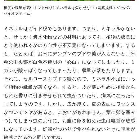
糖度や収量が高いトマト作りにミネラルは欠かせない（写真提供：ジャパン
バイオファーム）
ミネラルはガイド役でもあります。つまり、ミネラルがない
と、せっかく炭水化物などの材料はあっても、植物の成長に
どう使われるかの方向性が不安定になってしまいます。する
と、たとえば、お米にデンプンのブドウ糖が入らないと、米
粒の中央部が白色不透明の「心白」になってしまったり、ミ
カンが酸っぱくなってしまったり、収量が落ちたりします。
それに、セルロースもブドウ糖なので、ミネラル不足によっ
て植物の繊維が薄くなる。すると、皮が薄いために植物から
もれた香りに引き寄せられて虫がついたり、病気になったり
してしまうのです。しかし、皮が厚く、皮の表面にワックス
がついてツヤがあると、においがもれません。葉に卵を産み
つけてしまう虫のように、お腹に卵を抱えた虫は嗅覚が敏感
になっています。妊婦がつわりで食べられないときに嗅覚が
敏感になるのと同じですね。