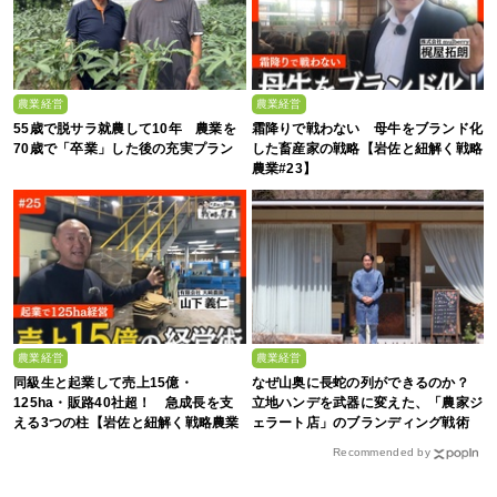
農業経営
農業経営
55歳で脱サラ就農して10年 農業を
霜降りで戦わない 母牛をブランド化
70歳で「卒業」した後の充実プラン
した畜産家の戦略【岩佐と紐解く戦略
農業#23】
農業経営
農業経営
同級生と起業して売上15億・
なぜ山奥に長蛇の列ができるのか？
125ha・販路40社超！ 急成長を支
立地ハンデを武器に変えた、「農家ジ
える3つの柱【岩佐と紐解く戦略農業
ェラート店」のブランディング戦術
#25】
Recommended by