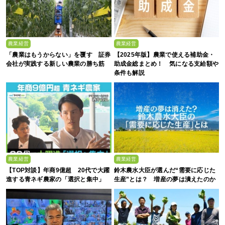
農業経営
農業経営
「農業はもうからない」を覆す 証券
【2025年版】農業で使える補助金・
会社が実践する新しい農業の勝ち筋
助成金総まとめ！ 気になる支給額や
条件も解説
農業経営
農業経営
【TOP対談】年商9億超 20代で大躍
鈴木農水大臣が選んだ“需要に応じた
進する青ネギ農家の「選択と集中」
生産”とは？ 増産の夢は潰えたのか