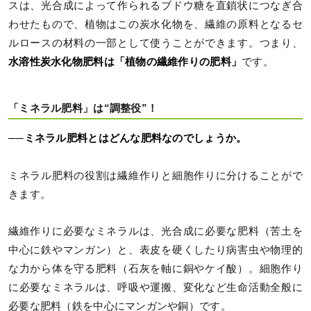
スは、光合成によって作られるブドウ糖を直鎖状につなぎ合
わせたもので、植物はこの炭水化物を、繊維の原料となるセ
ルロースの材料の一部として使うことができます。つまり、
水溶性炭水化物肥料は「植物の繊維作りの肥料」
です。
「ミネラル肥料」は“調整役”！
──ミネラル肥料とはどんな肥料なのでしょうか。
ミネラル肥料の役割は繊維作りと細胞作りに分けることがで
きます。
繊維作りに必要なミネラルは、光合成に必要な肥料（苦土を
中心に鉄やマンガン）と、表皮を硬くしたり病害虫や物理的
な力から体を守る肥料（石灰を軸に銅やケイ酸）。細胞作り
に必要なミネラルは、呼吸や運搬、変化など生命活動全般に
必要な肥料（鉄を中心にマンガンや銅）です。