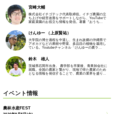
宮崎大輔
株式会社イチゴテック代表取締役。イチゴ農園の立
ち上げや経営改善をサポートしながら、YouTubeで
家庭菜園のお役立ち情報を発信。著書『おうち…
けんゆー （上原賢祐）
大学院の博士過程を中退し、生まれ故郷の沖縄県で
アボカドなどの果樹や野菜、多品目の植物を栽培し
ている。Youtubeチャンネル「けんゆーの農ラ…
鈴木 雄人
茨城県石岡市出身。 農学部を卒業後、青果卸会社に
就職。全国の農家と繋がり、現地で得た農家のため
となる情報を発信することで、農業の業界を盛り…
イベント情報
農林水産FEST
2026年9月5日(土)