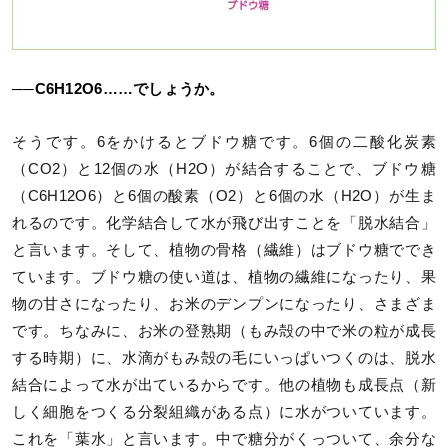
──C6H12O6……でしょうか。
そうです。6をかけるとブドウ糖です。6個の二酸化炭素
（CO2）と12個の水（H2O）が結合することで、ブドウ糖
（C6H12O6）と6個の酸素（O2）と6個の水（H2O）が生ま
れるのです。化学結合して水が飛び出すことを「脱水結合」
と言います。そして、植物の骨格（繊維）はブドウ糖ででき
ています。ブドウ糖の使い道は、植物の繊維になったり、果
物の甘さになったり、お米のデンプンになったり、さまざま
です。ちなみに、お米の登熟期（もみ殻の中で米の粒が成長
する時期）に、水滴がもみ殻の毛にいっぱいつくのは、脱水
結合によって水が出ているからです。他の植物も成長点（新
しく細胞をつくる分裂組織がある点）に水がついています。
これを「葉水」と言います。中で糖分がくっついて、余分な