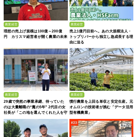
農業経営
農業経営
理想の売上げ規模は100億～200億
売上1億円目前へ。あの大規模法人・
円 カリスマ経営者が開く農業の未来
トップリバーから独立し急成長する理
由に迫る
農業経営
農業経営
29歳で突然の事業承継、待っていた
慣行農業を上回る単収と安定生産。元
のは大量離職の“魔の5年” 2代目の女
オムロンの技術者が挑む「データ活用
社長が「この地を選んでくれた人を守
型有機農業」
る」と誓った日