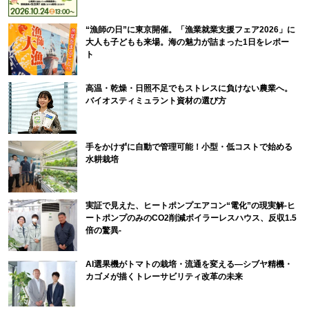
“漁師の日”に東京開催。「漁業就業支援フェア2026」に
大人も子どもも来場。海の魅力が詰まった1日をレポー
ト
高温・乾燥・日照不足でもストレスに負けない農業へ。
バイオスティミュラント資材の選び方
手をかけずに自動で管理可能！小型・低コストで始める
水耕栽培
実証で見えた、ヒートポンプエアコン“電化”の現実解-ヒ
ートポンプのみのCO2削減ボイラーレスハウス、反収1.5
倍の驚異-
AI選果機がトマトの栽培・流通を変える―シブヤ精機・
カゴメが描くトレーサビリティ改革の未来