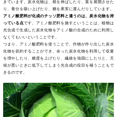
きています。炭水化物は、根を伸ばしたり、葉を展開させた
り、養分を吸い上げたり、糖を果実に運んだりしています。
アミノ酸肥料が化成のチッソ肥料と違うのは、炭水化物を持
っている点
です。アミノ酸肥料を施すということは、植物は
光合成で生成した炭水化物をアミノ酸の合成のために利用し
なくてもいいということです。
つまり、アミノ酸肥料を使うことで、作物が作り出した炭水
化物を節約することができ、余った炭水化物を利用して収量
を増やしたり、糖度を上げたり、繊維を強固にしたりと、天
候が悪いときに低下してしまう光合成の役目を補うこともで
きるのです。