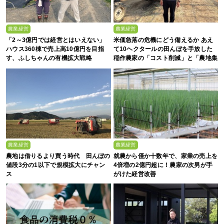
農業経営
農業経営
「2～3億円では経営とはいえない」
米価急落の危機にどう備えるか あえ
ハウス360棟で売上高10億円を目指
て10ヘクタールの田んぼを手放した
す、ふしちゃんの有機拡大戦略
稲作農家の「コスト削減」と「農地集
約」
農業経営
農業経営
農地は借りるより買う時代 田んぼの
就農から僅か十数年で、家業の売上を
値段3分の1以下で規模拡大にチャン
4倍増の2億円超に！農家の次男が手
ス
がけた経営改善