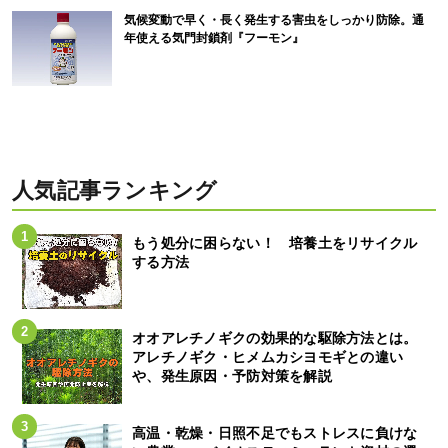
気候変動で早く・長く発生する害虫をしっかり防除。通
年使える気門封鎖剤『フーモン』
人気記事ランキング
もう処分に困らない！ 培養土をリサイクル
する方法
オオアレチノギクの効果的な駆除方法とは。
アレチノギク・ヒメムカシヨモギとの違い
や、発生原因・予防対策を解説
高温・乾燥・日照不足でもストレスに負けな