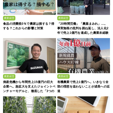
農業経営
農業経営
食品の消費税0％で農家は損する？得
「20時間労働」「農薬まみれ」…。
する？これからの影響と対策
事実無根の批判を跳ね返し、法人化2
年で売上1億円を達成した農業未経験
の若者たち
農業経営
農業経営
倒産危機から年間売上15億円の巨大
有機農業で売上1億円へ。いきなり全
企業へ。急拡大を支えたジョイントベ
部の理想を追わないことが成長への近
ンチャーモデルと、徹底した「3つの
道
ルール」