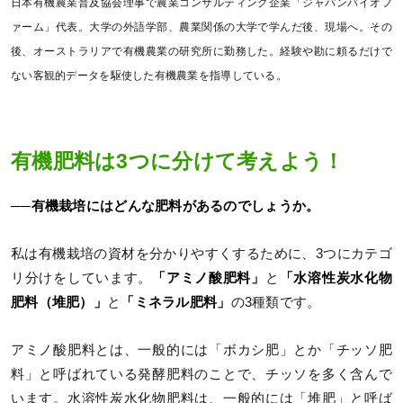
日本有機農業普及協会理事で農業コンサルティング企業「ジャパンバイオフ
ァーム」代表。大学の外語学部、農業関係の大学で学んだ後、現場へ。その
後、オーストラリアで有機農業の研究所に勤務した。経験や勘に頼るだけで
ない客観的データを駆使した有機農業を指導している。
有機肥料は3つに分けて考えよう！
──有機栽培にはどんな肥料があるのでしょうか。
私は有機栽培の資材を分かりやすくするために、3つにカテゴ
リ分けをしています。
「アミノ酸肥料」
と
「水溶性炭水化物
肥料（堆肥）」
と
「ミネラル肥料」
の3種類です。
アミノ酸肥料とは、一般的には「ボカシ肥」とか「チッソ肥
料」と呼ばれている発酵肥料のことで、チッソを多く含んで
います。水溶性炭水化物肥料は、一般的には「堆肥」と呼ば