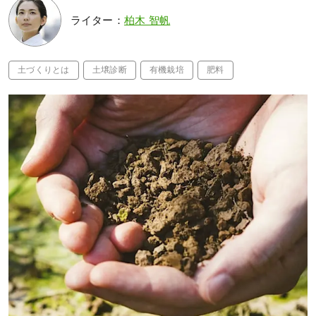
ライター：
柏木 智帆
土づくりとは
土壌診断
有機栽培
肥料