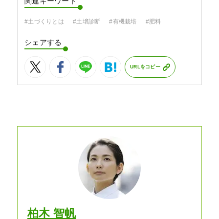
関連キーワード
#土づくりとは
#土壌診断
#有機栽培
#肥料
シェアする
URLをコピー
柏木 智帆