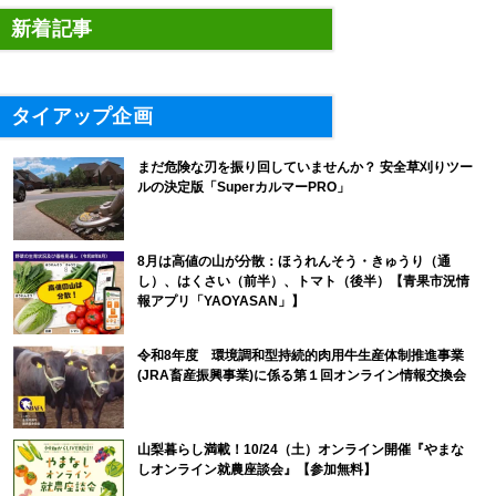
新着記事
タイアップ企画
まだ危険な刃を振り回していませんか？ 安全草刈りツー
ルの決定版「SuperカルマーPRO」
8月は高値の山が分散：ほうれんそう・きゅうり（通
し）、はくさい（前半）、トマト（後半）【青果市況情
報アプリ「YAOYASAN」】
令和8年度 環境調和型持続的肉用牛生産体制推進事業
(JRA畜産振興事業)に係る第１回オンライン情報交換会
山梨暮らし満載！10/24（土）オンライン開催『やまな
しオンライン就農座談会』【参加無料】