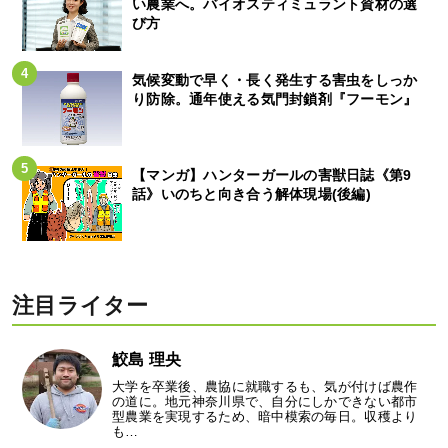
い農業へ。バイオスティミュラント資材の選
び方
気候変動で早く・長く発生する害虫をしっか
り防除。通年使える気門封鎖剤『フーモン』
【マンガ】ハンターガールの害獣日誌《第9
話》いのちと向き合う解体現場(後編)
注目ライター
鮫島 理央
大学を卒業後、農協に就職するも、気が付けば農作
の道に。地元神奈川県で、自分にしかできない都市
型農業を実現するため、暗中模索の毎日。収穫より
も…