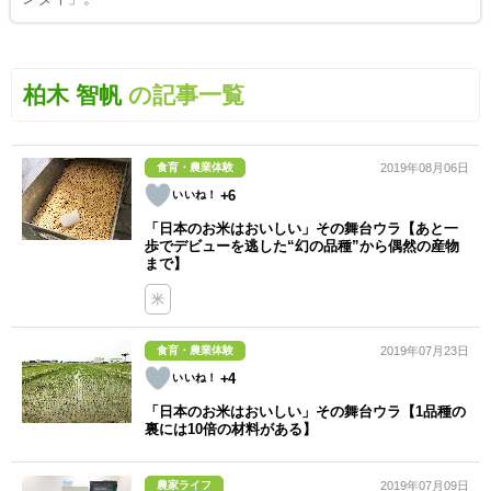
柏木 智帆
の記事一覧
食育・農業体験
2019年08月06日
+6
「日本のお米はおいしい」その舞台ウラ【あと一
歩でデビューを逃した“幻の品種”から偶然の産物
まで】
米
食育・農業体験
2019年07月23日
+4
「日本のお米はおいしい」その舞台ウラ【1品種の
裏には10倍の材料がある】
農家ライフ
2019年07月09日