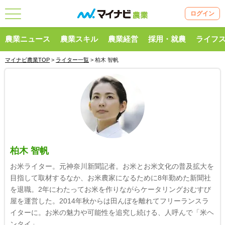
ログイン
農業ニュース
農業スキル
農業経営
採用・就農
ライフ
マイナビ農業TOP
>
ライター一覧
> 柏木 智帆
柏木 智帆
お米ライター。元神奈川新聞記者。お米とお米文化の普及拡大を
目指して取材するなか、お米農家になるために8年勤めた新聞社
を退職。2年にわたってお米を作りながらケータリングおむすび
屋を運営した。2014年秋からは田んぼを離れてフリーランスラ
イターに。お米の魅力や可能性を追究し続ける、人呼んで「米ヘ
ンタイ」。