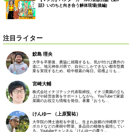
話》いのちと向き合う解体現場(後編)
注目ライター
鮫島 理央
大学を卒業後、農協に就職するも、気が付けば農作の
道に。地元神奈川県で、自分にしかできない都市型農
業を実現するため、暗中模索の毎日。収穫よりも…
宮崎大輔
株式会社イチゴテック代表取締役。イチゴ農園の立ち
上げや経営改善をサポートしながら、YouTubeで家庭
菜園のお役立ち情報を発信。著書『おうち…
けんゆー （上原賢祐）
大学院の博士過程を中退し、生まれ故郷の沖縄県でア
ボカドなどの果樹や野菜、多品目の植物を栽培してい
る。Youtubeチャンネル「けんゆーの農ラ…