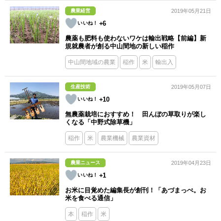
農業経営
2019年05月21日
+6
農薬も肥料も使わないワケは輸出戦略【前編】新
規就農者が創る中山間地の新しい稲作
中山間地域の農業
稲作
米
輸出入
生産技術
2019年05月07日
+10
無農薬栽培におすすめ！ 田んぼの草取りが楽し
くなる「中野式除草機」
稲作
米
農業機械
農業資材
農業ニュース
2019年04月23日
+1
お米に目覚めた編集長が創刊！「あづまっぺ。お
米を食べる通信」
本
稲作
米