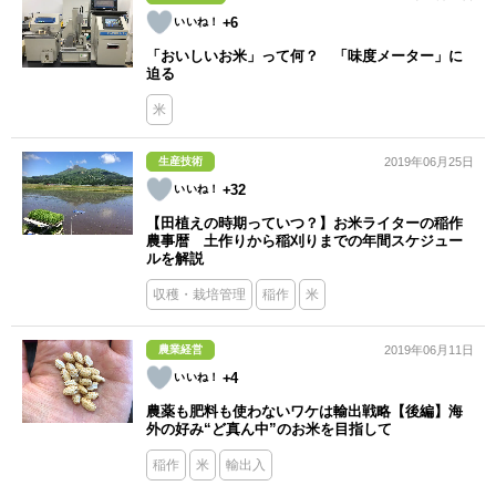
+6
「おいしいお米」って何？ 「味度メーター」に
迫る
米
生産技術
2019年06月25日
+32
【田植えの時期っていつ？】お米ライターの稲作
農事暦 土作りから稲刈りまでの年間スケジュー
ルを解説
収穫・栽培管理
稲作
米
農業経営
2019年06月11日
+4
農薬も肥料も使わないワケは輸出戦略【後編】海
外の好み“ど真ん中”のお米を目指して
稲作
米
輸出入