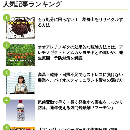
人気記事ランキング
もう処分に困らない！ 培養土をリサイクルす
る方法
オオアレチノギクの効果的な駆除方法とは。ア
レチノギク・ヒメムカシヨモギとの違いや、発
生原因・予防対策を解説
高温・乾燥・日照不足でもストレスに負けない
農業へ。バイオスティミュラント資材の選び方
気候変動で早く・長く発生する害虫をしっかり
防除。通年使える気門封鎖剤『フーモン』
【マンガ】ハンターガールの害獣日誌《第9