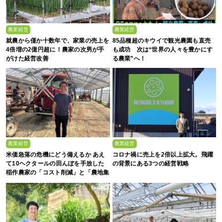
農業経営
農業経営
就農から僅か十数年で、家業の売上を
85品種超のキウイで観光農園も直売
4倍増の2億円超に！農家の次男が手
も成功 次は“世界の人々を豊かにす
がけた経営改善
る農業”へ！
農業経営
農業経営
米価急落の危機にどう備えるか あえ
コロナ禍に売上を2倍以上拡大。飛躍
て10ヘクタールの田んぼを手放した
の背景にある3つの経営戦略
稲作農家の「コスト削減」と「農地集
約」