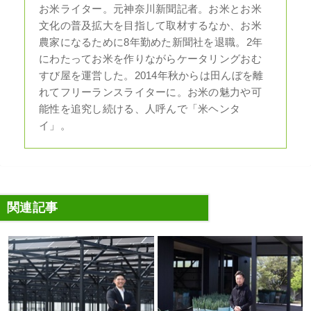
お米ライター。元神奈川新聞記者。お米とお米
文化の普及拡大を目指して取材するなか、お米
農家になるために8年勤めた新聞社を退職。2年
にわたってお米を作りながらケータリングおむ
すび屋を運営した。2014年秋からは田んぼを離
れてフリーランスライターに。お米の魅力や可
能性を追究し続ける、人呼んで「米ヘンタ
イ」。
関連記事