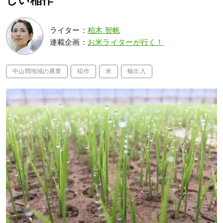
しい稲作
ライター：
柏木 智帆
連載企画：
お米ライターが行く！
中山間地域の農業
稲作
米
輸出入