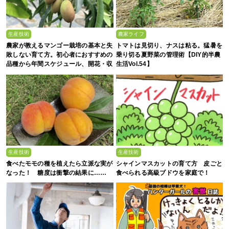
生産技術
農家ライフ
農家が教えるマンゴー栽培の基本と失
トマトは見切り、ナスは粘る。猛暑を
敗しない育て方。初心者におすすめの
乗り切る夏野菜の管理術【DIY的半農
品種から年間スケジュール、開花・収
生活Vol.54】
穫のコツまで徹底解説
生産技術
生産技術
食べたモモの種を植えたら立派な実が
シャインマスカットの育て方 皮ごと
なった！ 糖度は衝撃の結果に……
食べられる高級ブドウを家庭で！