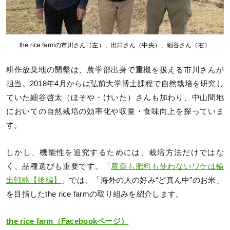
the rice farmの市川さん（左）、出口さん（中央）、細谷さん（右）
耕作放棄地の開墾は、農学部出身で重機を扱える市川さんが
担当。2018年4月からは弘前大学博士課程で自然栽培を研究し
ていた細谷啓太（ほそや・けいた）さんも加わり、中山間地
においての自然栽培の効率化や収量・食味向上を探っていま
す。
しかし、機能性を追究するためには、栽培方法だけではな
く、品種選びも重要です。「
農薬も肥料も使わないワケは輸
出戦略【後編】
」では、「海外の人の好み“ど真ん中”のお米」
を目指したthe rice farmの取り組みを紹介します。
the rice farm（Facebookページ）