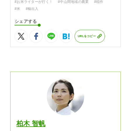
#お米ライターが行く！
#中山間地域の農業
#稲作
#米
#輸出入
シェアする
URLをコピー
柏木 智帆