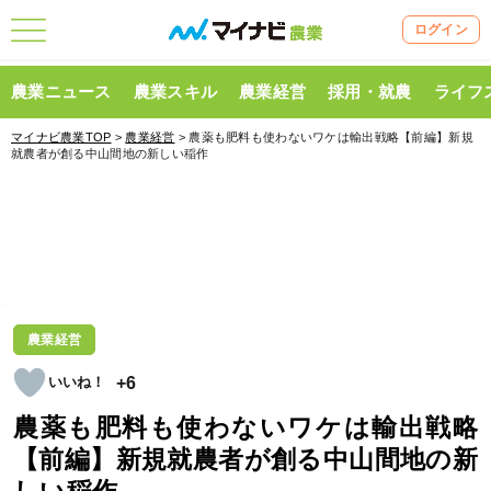
ログイン
農業ニュース
農業スキル
農業経営
採用・就農
ライフ
マイナビ農業TOP
>
農業経営
> 農薬も肥料も使わないワケは輸出戦略【前編】新規
就農者が創る中山間地の新しい稲作
農業経営
+6
農薬も肥料も使わないワケは輸出戦略
【前編】新規就農者が創る中山間地の新