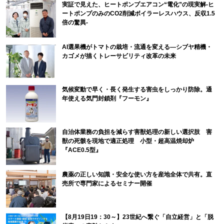
実証で見えた、ヒートポンプエアコン“電化”の現実解-ヒ
ートポンプのみのCO2削減ボイラーレスハウス、反収1.5
倍の驚異-
AI選果機がトマトの栽培・流通を変える―シブヤ精機・
カゴメが描くトレーサビリティ改革の未来
気候変動で早く・長く発生する害虫をしっかり防除。通
年使える気門封鎖剤『フーモン』
自治体業務の負担を減らす害獣処理の新しい選択肢 害
獣の死骸を現地で適正処理 小型・超高温焼却炉
『ACE0.5型』
農薬の正しい知識・安全な使い方を産地全体で共有。直
売所で専門家によるセミナー開催
【8月19日19：30～】23世紀へ繋ぐ「自立経営」と「脱