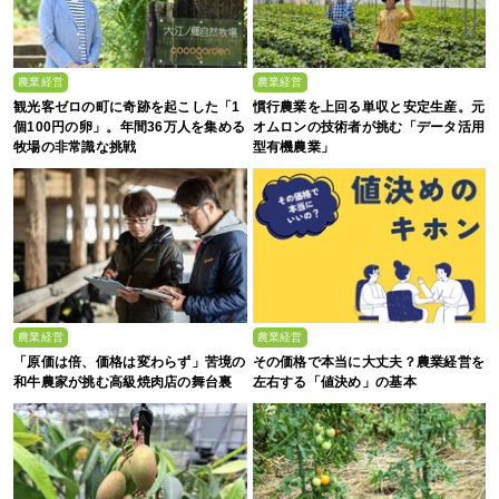
農業経営
農業経営
観光客ゼロの町に奇跡を起こした「1
慣行農業を上回る単収と安定生産。元
個100円の卵」。年間36万人を集める
オムロンの技術者が挑む「データ活用
牧場の非常識な挑戦
型有機農業」
農業経営
農業経営
「原価は倍、価格は変わらず」苦境の
その価格で本当に大丈夫？農業経営を
和牛農家が挑む高級焼肉店の舞台裏
左右する「値決め」の基本