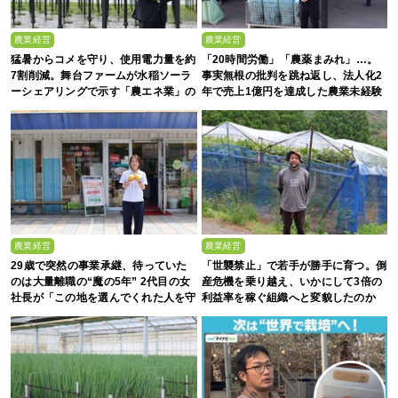
農業経営
農業経営
猛暑からコメを守り、使用電力量を約
「20時間労働」「農薬まみれ」…。
7割削減。舞台ファームが水稲ソーラ
事実無根の批判を跳ね返し、法人化2
ーシェアリングで示す「農エネ業」の
年で売上1億円を達成した農業未経験
真価
の若者たち
農業経営
農業経営
29歳で突然の事業承継、待っていた
「世襲禁止」で若手が勝手に育つ。倒
のは大量離職の“魔の5年” 2代目の女
産危機を乗り越え、いかにして3倍の
社長が「この地を選んでくれた人を守
利益率を稼ぐ組織へと変貌したのか
る」と誓った日