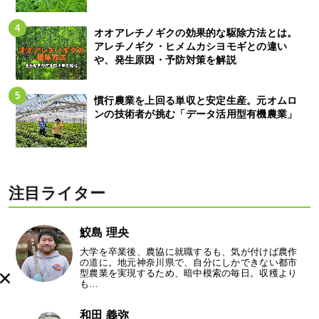
オオアレチノギクの効果的な駆除方法とは。
アレチノギク・ヒメムカシヨモギとの違い
や、発生原因・予防対策を解説
慣行農業を上回る単収と安定生産。元オムロ
ンの技術者が挑む「データ活用型有機農業」
注目ライター
鮫島 理央
大学を卒業後、農協に就職するも、気が付けば農作
の道に。地元神奈川県で、自分にしかできない都市
型農業を実現するため、暗中模索の毎日。収穫より
も…
和田 義弥