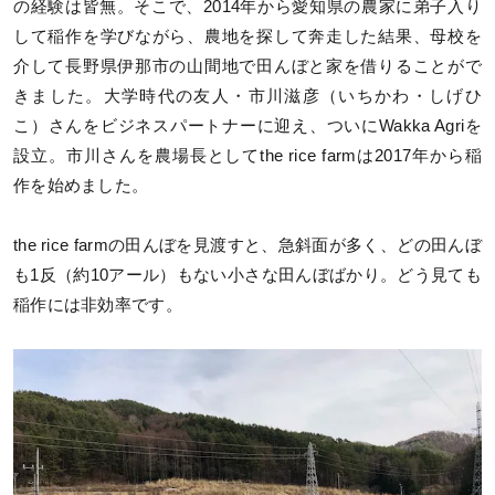
の経験は皆無。そこで、2014年から愛知県の農家に弟子入り
して稲作を学びながら、農地を探して奔走した結果、母校を
介して長野県伊那市の山間地で田んぼと家を借りることがで
きました。大学時代の友人・市川滋彦（いちかわ・しげひ
こ）さんをビジネスパートナーに迎え、ついにWakka Agriを
設立。市川さんを農場長としてthe rice farmは2017年から稲
作を始めました。
the rice farmの田んぼを見渡すと、急斜面が多く、どの田んぼ
も1反（約10アール）もない小さな田んぼばかり。どう見ても
稲作には非効率です。