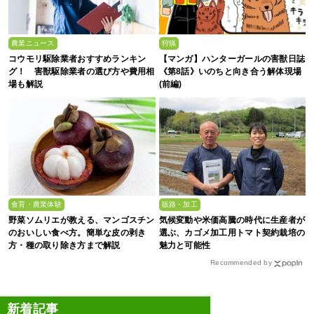
農業ニュース
狩猟
コウモリ駆除業者おすすめランキン
【マンガ】ハンターガールの害獣日誌
グ！ 害獣駆除業者の選び方や費用相
《第8話》いのちと向き合う解体現場
場も解説
(前編)
食育・農業体験
販路・加工
野菜ソムリエが教える、マンゴスチン
気候変動や米価高騰の時代に生産者が
のおいしい食べ方。簡単な皮の剥き
選ぶ、カゴメ加工用トマト契約栽培の
方・種の取り除き方まで解説
魅力と可能性
Recommended by
新着記事