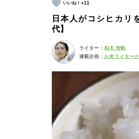
+11
日本人がコシヒカリ
代】
ライター：
柏木 智帆
連載企画：
お米ライター