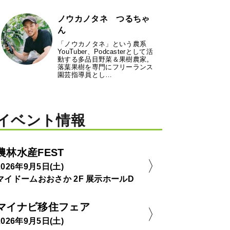
ノウカノタネ つるちゃ
ん
「ノウカノタネ」という農系
YouTuber、Podcasterとして活
動する多品目野菜＆果樹農家。
落葉果樹を専門にフリーランス
園芸指導員とし…
イベント情報
農林水産FEST
2026年9月5日(土)
マイドームおおさか 2F 展示ホールD
マイナビ移住フェア
2026年9月5日(土)