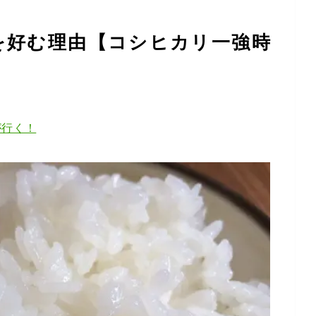
を好む理由【コシヒカリ一強時
が行く！