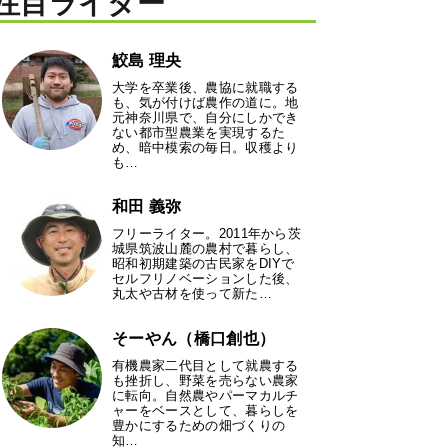
注目ライター
鮫島 理央
大学を卒業後、農協に就職する
も、気が付けば農作の道に。地
元神奈川県で、自分にしかでき
ない都市型農業を実現するた
め、暗中模索の毎日。収穫より
も…
和田 義弥
フリーライター。2011年から茨
城県筑波山麓の農村で暮らし、
昭和初期建築の古民家をDIYで
セルフリノベーションした後、
丸太や古材を使って新た…
そーやん（橋口創也）
有機農家二代目として就農する
も挫折し、野菜を売らない農家
に転向。自然農やパーマカルチ
ャーをベースとして、暮らしを
豊かにするための畑づくりの
知…