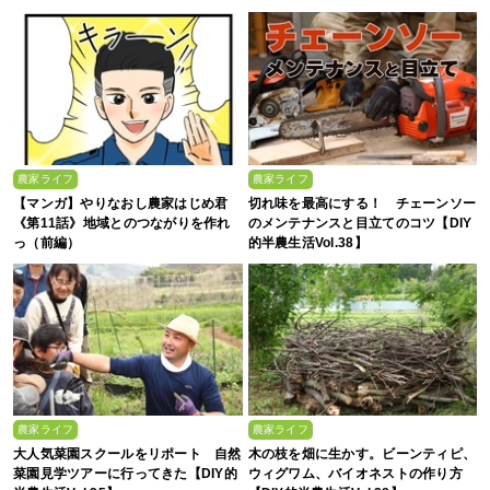
農家ライフ
農家ライフ
【マンガ】やりなおし農家はじめ君
切れ味を最高にする！ チェーンソー
《第11話》地域とのつながりを作れ
のメンテナンスと目立てのコツ【DIY
っ（前編）
的半農生活Vol.38】
農家ライフ
農家ライフ
大人気菜園スクールをリポート 自然
木の枝を畑に生かす。ビーンティピ、
菜園見学ツアーに行ってきた【DIY的
ウィグワム、バイオネストの作り方