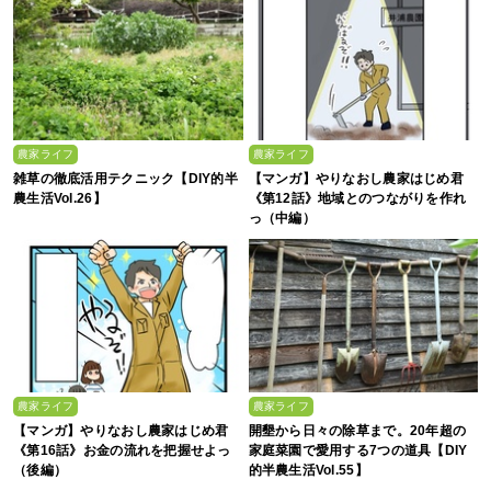
農家ライフ
農家ライフ
雑草の徹底活用テクニック【DIY的半
【マンガ】やりなおし農家はじめ君
農生活Vol.26】
《第12話》地域とのつながりを作れ
っ（中編）
農家ライフ
農家ライフ
【マンガ】やりなおし農家はじめ君
開墾から日々の除草まで。20年超の
《第16話》お金の流れを把握せよっ
家庭菜園で愛用する7つの道具【DIY
（後編）
的半農生活Vol.55】