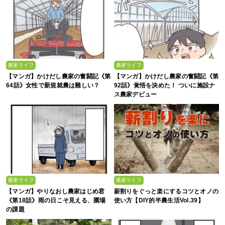
農家ライフ
農家ライフ
【マンガ】かけだし農家の奮闘記《第
【マンガ】かけだし農家の奮闘記《第
64話》女性で新規就農は難しい？
92話》覚悟を決めた！ ついに施設ナ
ス農家デビュー
農家ライフ
農家ライフ
【マンガ】やりなおし農家はじめ君
薪割りをぐっと楽にするコツとオノの
《第18話》雨の日こそ見える、圃場
使い方【DIY的半農生活Vol.39】
の課題