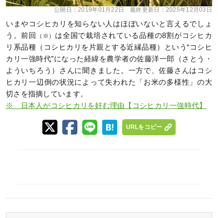
公開日：
2019年01月22日
最終更新日：
2025年12月03日
いまやコシヒカリを知らない人はほぼいないと言えるでしょ
う。前回
は全国で栽培されている品種の8割がコシヒカ
（※）
リ系品種（コシヒカリを片親とする近縁品種）という“コシヒ
カリ一強時代”になった経緯を農学者の佐藤洋一郎（さとう・
よういちろう）さんに聞きました。一方で、佐藤さんはコシ
ヒカリ一辺倒の状況によって失われた「お米の多様性」の大
切さを指摘しています。
※ 日本人がコシヒカリを好む理由【コシヒカリ一強時代】
URLをコピー