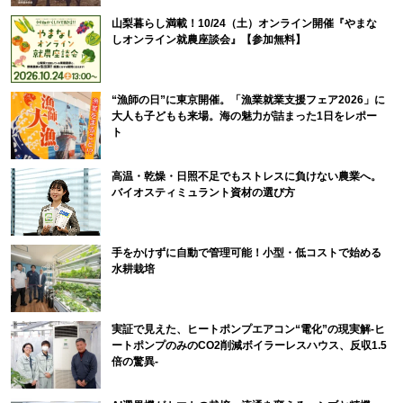
山梨暮らし満載！10/24（土）オンライン開催『やまな
しオンライン就農座談会』【参加無料】
“漁師の日”に東京開催。「漁業就業支援フェア2026」に
大人も子どもも来場。海の魅力が詰まった1日をレポー
ト
高温・乾燥・日照不足でもストレスに負けない農業へ。
バイオスティミュラント資材の選び方
手をかけずに自動で管理可能！小型・低コストで始める
水耕栽培
実証で見えた、ヒートポンプエアコン“電化”の現実解-ヒ
ートポンプのみのCO2削減ボイラーレスハウス、反収1.5
倍の驚異-