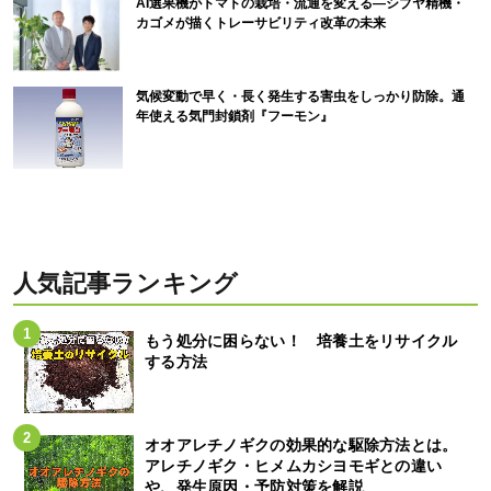
AI選果機がトマトの栽培・流通を変える―シブヤ精機・
カゴメが描くトレーサビリティ改革の未来
気候変動で早く・長く発生する害虫をしっかり防除。通
年使える気門封鎖剤『フーモン』
人気記事ランキング
もう処分に困らない！ 培養土をリサイクル
する方法
オオアレチノギクの効果的な駆除方法とは。
アレチノギク・ヒメムカシヨモギとの違い
や、発生原因・予防対策を解説