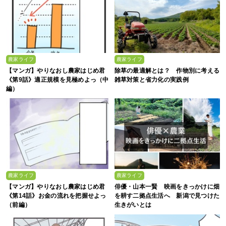
農家ライフ
農家ライフ
【マンガ】やりなおし農家はじめ君
除草の最適解とは？ 作物別に考える
《第9話》適正規模を見極めよっ（中
雑草対策と省力化の実践例
編）
農家ライフ
農家ライフ
【マンガ】やりなおし農家はじめ君
俳優・山本一賢 映画をきっかけに畑
《第14話》お金の流れを把握せよっ
を耕す二拠点生活へ 新潟で見つけた
（前編）
生きがいとは