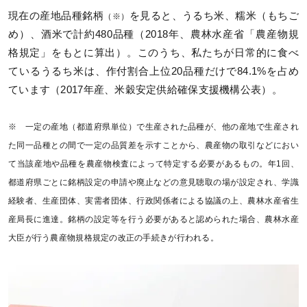
現在の産地品種銘柄
を見ると、うるち米、糯米（もちご
（※）
め）、酒米で計約480品種（2018年、農林水産省「農産物規
格規定」をもとに算出）。このうち、私たちが日常的に食べ
ているうるち米は、作付割合上位20品種だけで84.1%を占め
ています（2017年産、米穀安定供給確保支援機構公表）。
※ 一定の産地（都道府県単位）で生産された品種が、他の産地で生産され
た同一品種との間で一定の品質差を示すことから、農産物の取引などにおい
て当該産地や品種を農産物検査によって特定する必要があるもの。年1回、
都道府県ごとに銘柄設定の申請や廃止などの意見聴取の場が設定され、学識
経験者、生産団体、実需者団体、行政関係者による協議の上、農林水産省生
産局長に進達。銘柄の設定等を行う必要があると認められた場合、農林水産
大臣が行う農産物規格規定の改正の手続きが行われる。