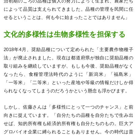
治初期のころの品種は個人の努力によって生まれ、農家たち
によって品質は支えられてきました。品種の管理を民間に任
せるということは、何も今に始まったことではありません」
文化的多様性は生物多様性を担保する
2018年4月、奨励品種について定められた「主要農作物種子
法」が廃止されました。現在は都道府県が独自に奨励品種の
取り組みを継続していますが、もしも今後、奨励品種がなく
なったら、食糧管理法時代のように「新潟米」「福島米」
「一等米」「二等米」といった産地や等級の情報だけしか得
られなくなってしまうのだろうかという懸念も浮かびます。
しかし、佐藤さんは「多様性にとって一つのチャンス」と前
向きに捉えています。「自分たちの品種を自分たちで生み出
せば、知的所有権も経済的所有権も自分たちのもの。巨大ア
グロバイオ企業に縛られることもありません。今の時代は昔