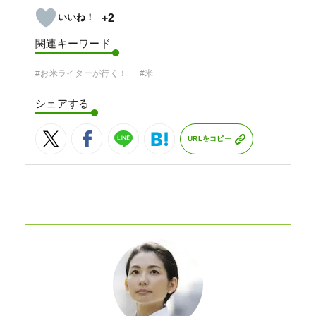
+2
関連キーワード
#お米ライターが行く！
#米
シェアする
URLをコピー