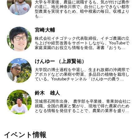
大学を卒業後、農協に就職するも、気が付けば農作
の道に。地元神奈川県で、自分にしかできない都市
型農業を実現するため、暗中模索の毎日。収穫より
も…
宮崎大輔
株式会社イチゴテック代表取締役。イチゴ農園の立
ち上げや経営改善をサポートしながら、YouTubeで
家庭菜園のお役立ち情報を発信。著書『おうち…
けんゆー （上原賢祐）
大学院の博士過程を中退し、生まれ故郷の沖縄県で
アボカドなどの果樹や野菜、多品目の植物を栽培し
ている。Youtubeチャンネル「けんゆーの農ラ…
鈴木 雄人
茨城県石岡市出身。 農学部を卒業後、青果卸会社に
就職。全国の農家と繋がり、現地で得た農家のため
となる情報を発信することで、農業の業界を盛り…
イベント情報