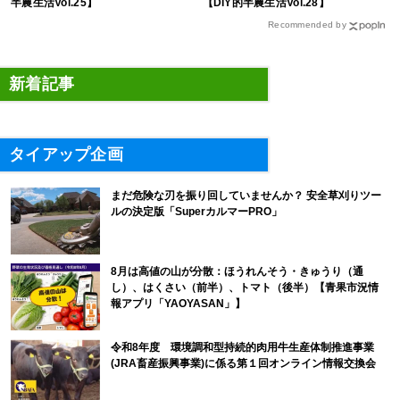
半農生活Vol.25】
【DIY的半農生活Vol.28】
Recommended by
新着記事
タイアップ企画
まだ危険な刃を振り回していませんか？ 安全草刈りツー
ルの決定版「SuperカルマーPRO」
8月は高値の山が分散：ほうれんそう・きゅうり（通
し）、はくさい（前半）、トマト（後半）【青果市況情
報アプリ「YAOYASAN」】
令和8年度 環境調和型持続的肉用牛生産体制推進事業
(JRA畜産振興事業)に係る第１回オンライン情報交換会