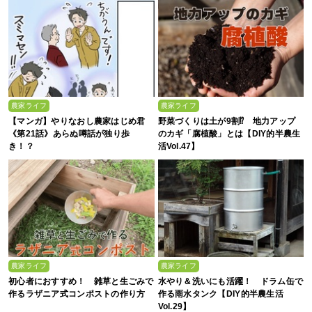
農家ライフ
農家ライフ
【マンガ】やりなおし農家はじめ君
野菜づくりは土が9割⁉ 地力アップ
《第21話》あらぬ噂話が独り歩
のカギ「腐植酸」とは【DIY的半農生
き！？
活Vol.47】
農家ライフ
農家ライフ
初心者におすすめ！ 雑草と生ごみで
水やり＆洗いにも活躍！ ドラム缶で
作るラザニア式コンポストの作り方
作る雨水タンク【DIY的半農生活
Vol.29】