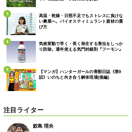
高温・乾燥・日照不足でもストレスに負けな
い農業へ。バイオスティミュラント資材の選
び方
気候変動で早く・長く発生する害虫をしっか
り防除。通年使える気門封鎖剤『フーモン』
【マンガ】ハンターガールの害獣日誌《第9
話》いのちと向き合う解体現場(後編)
注目ライター
鮫島 理央