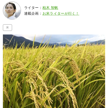
ライター：
柏木 智帆
連載企画：
お米ライターが行く！
米