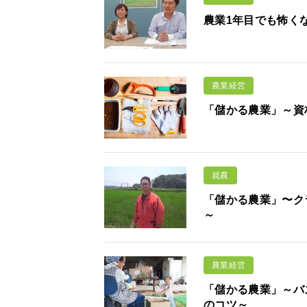
農業1年目でも怖く
農業経営
「儲かる農業」～資
就農
「儲かる農業」〜ク
～
農業経営
「儲かる農業」～バ
のコツ～