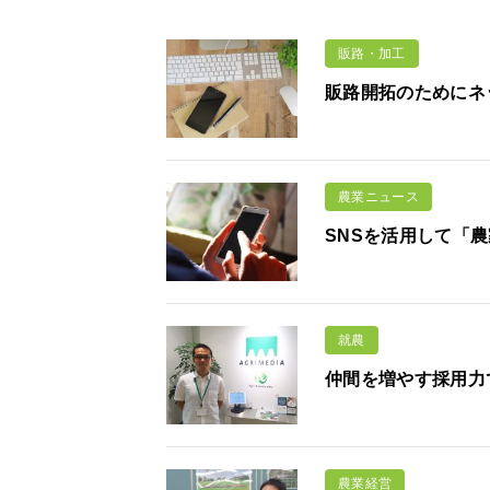
販路・加工
販路開拓のためにネ
農業ニュース
SNSを活用して「
就農
仲間を増やす採用力
農業経営