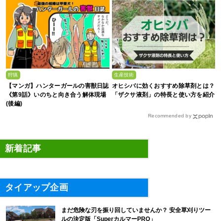
狩猟
生産技術
【マンガ】ハンターガールの害獣日誌
オヒシバに効くおすすめ除草剤とは？
《第9話》いのちと向き合う解体現場
「ザクサ液剤」の特長と使い方を紹介
(後編)
Recommended by
新着記事
タイアップ企画
まだ危険な刃を振り回していませんか？ 安全草刈りツー
ルの決定版「SuperカルマーPRO」