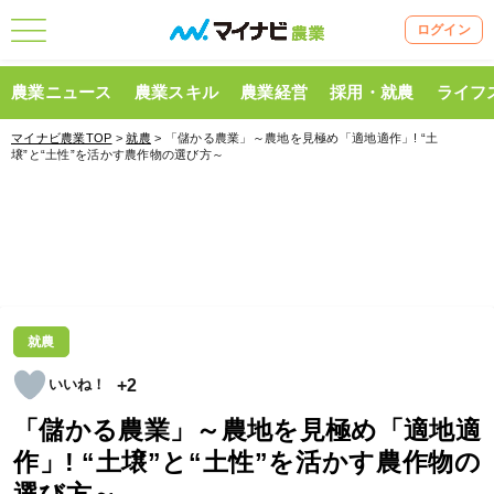
ログイン
農業ニュース
農業スキル
農業経営
採用・就農
ライフ
マイナビ農業TOP
>
就農
> 「儲かる農業」～農地を見極め「適地適作」! “土
壌”と“土性”を活かす農作物の選び方～
就農
+2
「儲かる農業」～農地を見極め「適地適
作」! “土壌”と“土性”を活かす農作物の