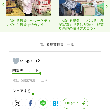
「儲かる農業」〜マーケティ
「儲かる農業」～バズる「農
ングから農業を始めよう～
業写真」で発信力強化！野菜
や果物の撮り方のコツ～
「儲かる農業特集」
+2
関連キーワード
#儲かる農業特集
#土壌
シェアする
URLをコピー