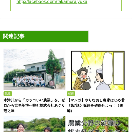
http://facebook.com/takamura.yuka
関連記事
就農
就農
木津川から「カッコいい農業」を。ゼ
【マンガ】やりなおし農家はじめ君
ロから世界基準へ挑む株式会社あぐり
《第7話》販路を確保せよっ！（後
翔之屋
編）