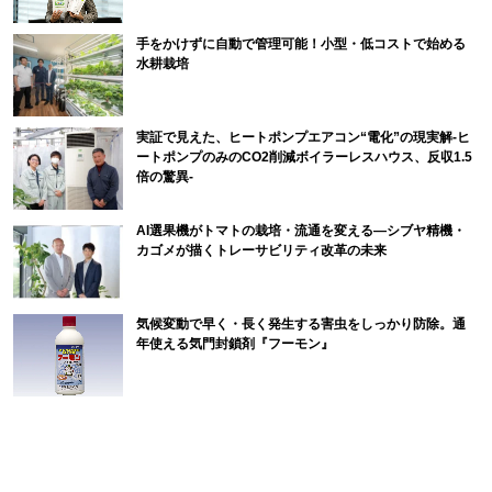
手をかけずに自動で管理可能！小型・低コストで始める
水耕栽培
実証で見えた、ヒートポンプエアコン“電化”の現実解-ヒ
ートポンプのみのCO2削減ボイラーレスハウス、反収1.5
倍の驚異-
AI選果機がトマトの栽培・流通を変える―シブヤ精機・
カゴメが描くトレーサビリティ改革の未来
気候変動で早く・長く発生する害虫をしっかり防除。通
年使える気門封鎖剤『フーモン』