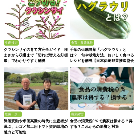
生産技術
食育・農業体験
クウシンサイの育て方完全ガイド 種
千葉の伝統野菜「ハグラウリ」と
まきから収穫まで「切れば増える好循
は？ 旬や栽培方法、おいしく食べる
環」でわかりやすく解説
レシピを解説【日本伝統野菜推進協会
監修】
販路・加工
農業経営
気候変動や米価高騰の時代に生産者が
食品の消費税0％で農家は損する？得
選ぶ、カゴメ加工用トマト契約栽培の
する？これからの影響と対策
魅力と可能性