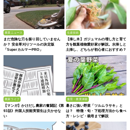
農業ニュース
生産技術
まだ危険な刃を振り回していません
【挿し木】ガジュマルの増し方と育て
か？ 安全草刈りツールの決定版
方を観葉植物愛好家が解説。水挿しと
「SuperカルマーPRO」
土挿し、どちらが初心者におすすめ？
農家ライフ
食育・農業体験
【マンガ】かけだし農家の奮闘記《第
暑さに強い野菜「ツルムラサキ」と
93話》外国人技能実習生は欠かせな
は？ 特徴・旬・下処理方法から食べ
い
方・レシピ・栽培まで解説