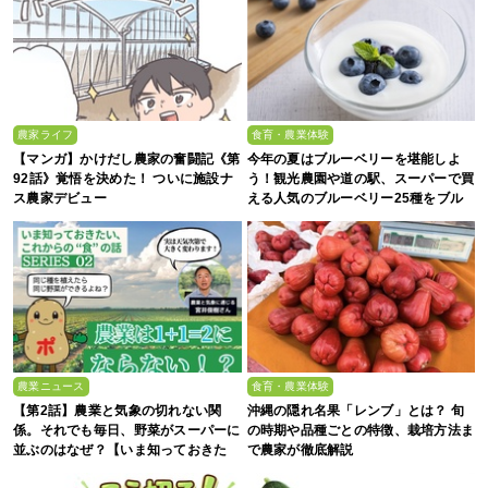
農家ライフ
食育・農業体験
【マンガ】かけだし農家の奮闘記《第
今年の夏はブルーベリーを堪能しよ
92話》覚悟を決めた！ ついに施設ナ
う！観光農園や道の駅、スーパーで買
ス農家デビュー
える人気のブルーベリー25種をブル
ーベリー農家の息子が解説
農業ニュース
食育・農業体験
【第2話】農業と気象の切れない関
沖縄の隠れ名果「レンブ」とは？ 旬
係。それでも毎日、野菜がスーパーに
の時期や品種ごとの特徴、栽培方法ま
並ぶのはなぜ？【いま知っておきた
で農家が徹底解説
い、これからの”食”の話】