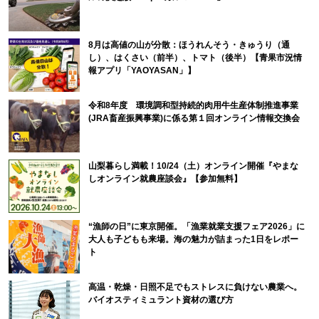
8月は高値の山が分散：ほうれんそう・きゅうり（通
し）、はくさい（前半）、トマト（後半）【青果市況情
報アプリ「YAOYASAN」】
令和8年度 環境調和型持続的肉用牛生産体制推進事業
(JRA畜産振興事業)に係る第１回オンライン情報交換会
山梨暮らし満載！10/24（土）オンライン開催『やまな
しオンライン就農座談会』【参加無料】
“漁師の日”に東京開催。「漁業就業支援フェア2026」に
大人も子どもも来場。海の魅力が詰まった1日をレポー
ト
高温・乾燥・日照不足でもストレスに負けない農業へ。
バイオスティミュラント資材の選び方