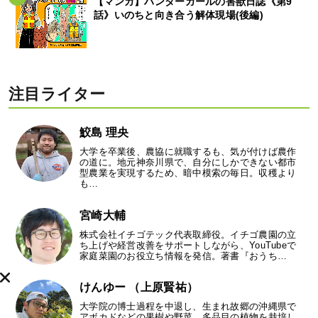
【マンガ】ハンターガールの害獣日誌《第9
話》いのちと向き合う解体現場(後編)
注目ライター
鮫島 理央
大学を卒業後、農協に就職するも、気が付けば農作
の道に。地元神奈川県で、自分にしかできない都市
型農業を実現するため、暗中模索の毎日。収穫より
も…
宮崎大輔
株式会社イチゴテック代表取締役。イチゴ農園の立
ち上げや経営改善をサポートしながら、YouTubeで
家庭菜園のお役立ち情報を発信。著書『おうち…
けんゆー （上原賢祐）
大学院の博士過程を中退し、生まれ故郷の沖縄県で
アボカドなどの果樹や野菜、多品目の植物を栽培し