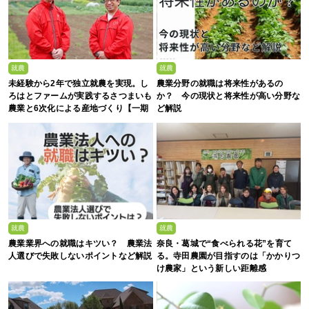
就農
就農
未経験から2年で独立就農を実現。し
農業分野の就職は将来性があるの
ろはとファームが実践するさつまいも
か？ 今の現状と将来性が高い分野な
農業と6次化による産地づくり【一期
ど解説
生募集】
就農
就農
農業業界への就職はキツい？ 農業法
奈良・葛城で“食べられる花”を育て
人選びで失敗しないポイントなど解説
る。寺田農園が目指すのは「かかりつ
け農家」という新しい距離感