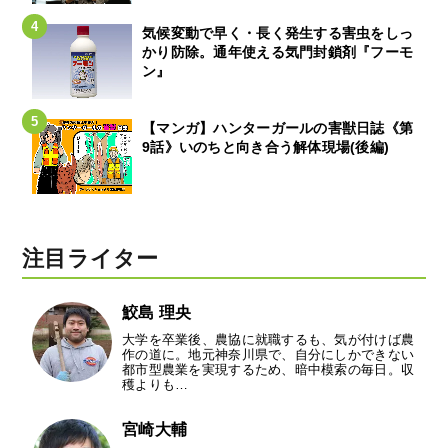
気候変動で早く・長く発生する害虫をしっ
かり防除。通年使える気門封鎖剤『フーモ
ン』
【マンガ】ハンターガールの害獣日誌《第
9話》いのちと向き合う解体現場(後編)
注目ライター
鮫島 理央
大学を卒業後、農協に就職するも、気が付けば農
作の道に。地元神奈川県で、自分にしかできない
都市型農業を実現するため、暗中模索の毎日。収
穫よりも…
宮崎大輔