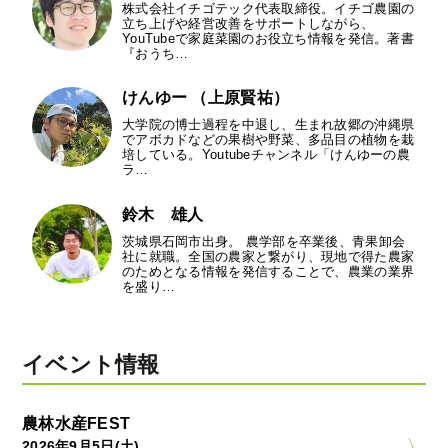
株式会社イチゴテック代表取締役。イチゴ農園の
立ち上げや経営改善をサポートしながら、
YouTubeで家庭菜園のお役立ち情報を発信。著書
『おうち…
けんゆー （上原賢祐）
大学院の博士過程を中退し、生まれ故郷の沖縄県
でアボカドなどの果樹や野菜、多品目の植物を栽
培している。Youtubeチャンネル「けんゆーの農
ラ…
鈴木 雄人
茨城県石岡市出身。 農学部を卒業後、青果卸会
社に就職。全国の農家と繋がり、現地で得た農家
のためとなる情報を発信することで、農業の業界
を盛り…
イベント情報
農林水産FEST
2026年9月5日(土)