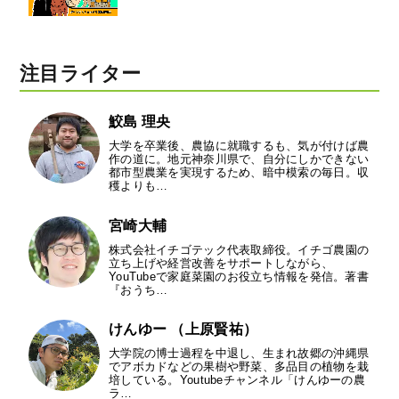
注目ライター
鮫島 理央
大学を卒業後、農協に就職するも、気が付けば農
作の道に。地元神奈川県で、自分にしかできない
都市型農業を実現するため、暗中模索の毎日。収
穫よりも…
宮崎大輔
株式会社イチゴテック代表取締役。イチゴ農園の
立ち上げや経営改善をサポートしながら、
YouTubeで家庭菜園のお役立ち情報を発信。著書
『おうち…
けんゆー （上原賢祐）
大学院の博士過程を中退し、生まれ故郷の沖縄県
でアボカドなどの果樹や野菜、多品目の植物を栽
培している。Youtubeチャンネル「けんゆーの農
ラ…