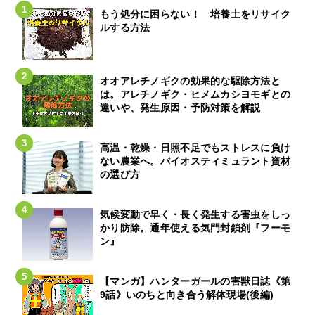
もう処分に困らない！ 培養土をリサイク
ルする方法
オオアレチノギクの効果的な駆除方法と
は。アレチノギク・ヒメムカシヨモギとの
違いや、発生原因・予防対策を解説
高温・乾燥・日照不足でもストレスに負け
ない農業へ。バイオスティミュラント資材
の選び方
気候変動で早く・長く発生する害虫をしっ
かり防除。通年使える気門封鎖剤『フーモ
ン』
【マンガ】ハンターガールの害獣日誌《第
9話》いのちと向き合う解体現場(後編)