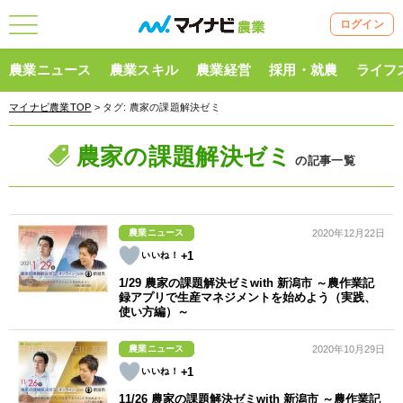
ログイン
農業ニュース
農業スキル
農業経営
採用・就農
ライフ
マイナビ農業TOP
> タグ:
農家の課題解決ゼミ
農家の課題解決ゼミ
の記事一覧
農業ニュース
2020年12月22日
+1
1/29 農家の課題解決ゼミwith 新潟市 ～農作業記
録アプリで生産マネジメントを始めよう（実践、
使い方編）～
農業ニュース
2020年10月29日
+1
11/26 農家の課題解決ゼミwith 新潟市 ～農作業記