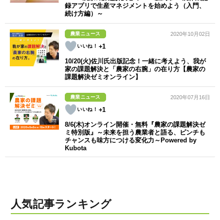
録アプリで生産マネジメントを始めよう（入門、
続け方編）～
農業ニュース
2020年10月02日
+1
10/20(火)佐川氏出版記念！一緒に考えよう、我が
家の課題解決と「農家の右腕」の在り方【農家の
課題解決ゼミオンライン】
農業ニュース
2020年07月16日
+1
8/6(木)オンライン開催・無料『農家の課題解決ゼ
ミ特別版』～未来を担う農業者と語る、ピンチも
チャンスも味方につける変化力～Powered by
Kubota
人気記事ランキング