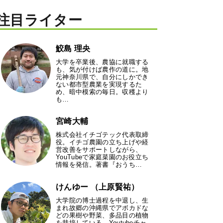
注目ライター
鮫島 理央
大学を卒業後、農協に就職する
も、気が付けば農作の道に。地
元神奈川県で、自分にしかでき
ない都市型農業を実現するた
め、暗中模索の毎日。収穫より
も…
宮崎大輔
株式会社イチゴテック代表取締
役。イチゴ農園の立ち上げや経
営改善をサポートしながら、
YouTubeで家庭菜園のお役立ち
情報を発信。著書『おうち…
けんゆー （上原賢祐）
大学院の博士過程を中退し、生
まれ故郷の沖縄県でアボカドな
どの果樹や野菜、多品目の植物
を栽培している。Youtubeチャ