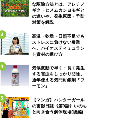
な駆除方法とは。アレチノ
ギク・ヒメムカシヨモギと
の違いや、発生原因・予防
対策を解説
高温・乾燥・日照不足でも
ストレスに負けない農業
へ。バイオスティミュラン
ト資材の選び方
気候変動で早く・長く発生
する害虫をしっかり防除。
通年使える気門封鎖剤『フ
ーモン』
【マンガ】ハンターガール
の害獣日誌《第9話》いのち
と向き合う解体現場(後編)