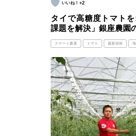
+2
タイで高糖度トマトを
課題を解決」銀座農園
スマート農業
トマト
最新技術