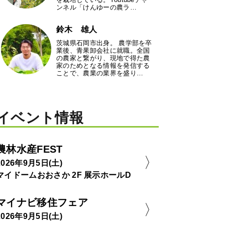
ンネル「けんゆーの農ラ…
鈴木 雄人
茨城県石岡市出身。 農学部を卒
業後、青果卸会社に就職。全国
の農家と繋がり、現地で得た農
家のためとなる情報を発信する
ことで、農業の業界を盛り…
イベント情報
農林水産FEST
2026年9月5日(土)
マイドームおおさか 2F 展示ホールD
マイナビ移住フェア
2026年9月5日(土)